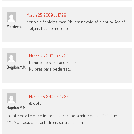
March 25, 2009 at 17:26
Serioja e febleţea mea. Mai era nevoie să o spun? Aşa că:
Mordechai
mulţam, fratele meu alb.
March 25, 2009 at 17:26
Domne’ ce sa zic acuma… !?
Bogdan.M.M.
Nu prea pare pederast…
March 25, 2009 at 17:30
@ duft
Bogdan.M.M.
Inainte de a te duce inspre, sa treci pe la mine ca sa-ti iei si un
4MuMu … asa, ca sa ai la drum, sa-ti tina inima…