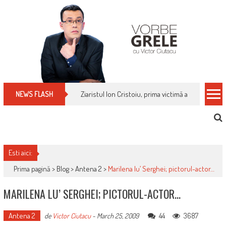
Skip
to
content
Cum îți schimbi, rapid, gratuit și eficient, furniz
NEWS FLASH
Esti aici:
Prima pagină >
Blog
>
Antena 2
>
Marilena lu’ Serghei; pictorul-actor…
MARILENA LU’ SERGHEI; PICTORUL-ACTOR…
Antena 2
44
3687
de
Victor Ciutacu
-
March 25, 2009