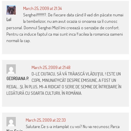
March 25, 2009 at 21:34
Serghei!!!!!!!!!?. De fiecare data când îl vad din păcate numai
Lol
la tembelizor, nu am avut ocazia si onoarea sa îl cunosc
personal. Domnul Serghei Mizil îmi creează o senzaţie de confort.
Pentru ca induce faptul ca mai sunt inca !! acilea la romanica oameni
normali la cap.
March 25, 2009 at 21:48
D-LE CIUTACU, SĂ VĂ TRĂIASCĂ VLĂDUȚUL ! ESTE UN
GEORGIANA P.
COPIL MINUNAT!!!CÂT DESPRE EMISIUNE, A FOST UN
REGAL…ȘI, ÎN PLUS, MI-A RIDICAT O SERIE DE SEMNE DE ÎNTREBARE ÎN
LEGĂTURĂ CU SOARTA CULTURII, ÎN ROMÂNIA.
March 25, 2009 at 22:33
Salutare.Ce s-a intamplat cu voi? Nu va recunosc.Parca