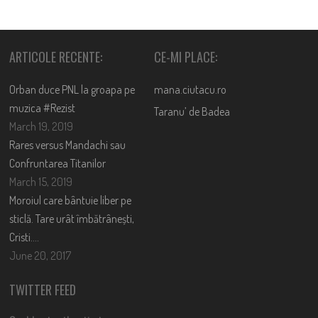
ARTICOLE RECENTE:
CE-MI PLACE:
Orban duce PNL la groapa pe
mana.ciutacu.ro
muzica #Rezist
Taranu’ de Badea
March 19, 2019
Rares versus Mandachi sau
Confruntarea Titanilor
March 15, 2019
Moroiul care bântuie liber pe
sticlă. Tare urât îmbătrânești,
Cristi….
June 20, 2017
TWITTER FEED