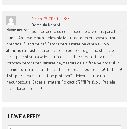
March 26, 2009 at 18:15
Domnule Kopan!
Nume_necesar
Sunt de acord cu cele spuse de d-voastra pana la un
punct! Are foarte mare relevanta faptul ca premierul avea sau nu
dreptate. Si stiti de ce? Pentru nerusinarea pe care a avut-o
afirmand ca, il asteapta pe Badea cu pene si fulgi in nu stiu care
piata, pe motivul ca va infaptui ceea ce d-l Badea paria ca nu, si
totodata pentru nerusinarea ne_mascata de a o face pe prostul, in
momentul in care s-a adresat d-lui profesor Teodorescu! Haida-de!
Il stii pe Badea si nu-l stii pe profesor?? Universitarul e un
necunoscut si Badea e “material” didactic”???!! Pai f…t-ui Pastele
mamii lui de premier!
LEAVE A REPLY