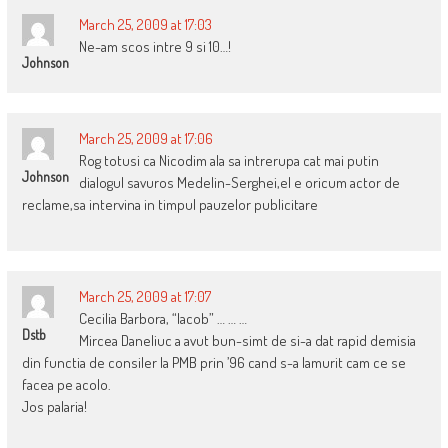
March 25, 2009 at 17:03
Ne-am scos intre 9 si 10…!
Johnson
March 25, 2009 at 17:06
Rog totusi ca Nicodim ala sa intrerupa cat mai putin
Johnson
dialogul savuros Medelin-Serghei,el e oricum actor de
reclame,sa intervina in timpul pauzelor publicitare
March 25, 2009 at 17:07
Cecilia Barbora, “Iacob” … … …
Dstb
Mircea Daneliuc a avut bun-simt de si-a dat rapid demisia
din functia de consiler la PMB prin ’96 cand s-a lamurit cam ce se
facea pe acolo.
Jos palaria!