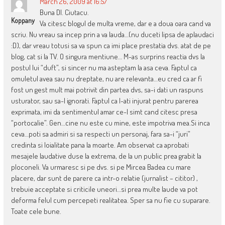
March 26, 2009 at 16:57
Buna Dl. Ciutacu.
Koppany
Va citesc blogul de multa vreme, dar e a doua oara cand va
scriu. Nu vreau sa incep prin a va lauda…(nu duceti lipsa de aplaudaci
:D), dar vreau totusi sa va spun ca imi place prestatia dvs. atat de pe
blog, cat si la TV. O singura mentiune… M-as surprins reactia dvs la
postul lui “duft”, si sincer nu ma asteptam la asa ceva. Faptul ca
omuletul avea sau nu dreptate, nu are relevanta…eu cred ca ar fi
fost un gest mult mai potrivit din partea dvs, sa-i dati un raspuns
usturator, sau sa-l ignorati. Faptul ca l-ati injurat pentru parerea
exprimata, imi da sentimentul amar ce-l simt cand citesc presa
“portocalie”. Gen…cine nu este cu mine, este impotriva mea.Si inca
ceva…poti sa admiri si sa respecti un personaj, fara sa-i “juri”
credinta si loialitate pana la moarte. Am observat ca aprobati
mesajele laudative duse la extrema, de la un public prea grabit la
ploconeli. Va urmaresc si pe dvs. si pe Mircea Badea cu mare
placere, dar sunt de parere ca intr-o relatie (jurnalist – cititor) ,
trebuie acceptate si criticile uneori…si prea multe laude va pot
deforma felul cum percepeti realitatea. Sper sa nu fie cu suparare.
Toate cele bune.