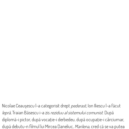
Nicolae Ceauşescu l-a categorisit drept
pederast
, Ion Iliescu l-a făcut
lepră
, Traian Băsescu i-a zis
reziduu al sistemului comunist
. După
diplomă-i pictor, după vocaţie-i derbedeu, după ocupaţie-i cârciumar,
după debutu-n filmul lui Mircea Daneliuc,
Marilena
, cred că se va putea