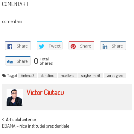
COMENTARII
comentarii
Share
Tweet
Share
Share
0
Total
Share
Shares
Tagged
Antena 2
daneliuc
marilena
serghei mizil
vorbe grele
Victor Ciutacu
POST
Articolul anterior
EBAMA – fiica instituţiei prezidenţiale
NAVIGATION