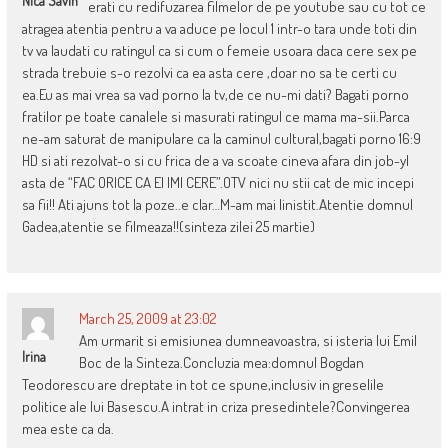
Nica Savin
erati cu redifuzarea filmelor de pe youtube sau cu tot ce
atragea atentia pentru a va aduce pe locul 1 intr-o tara unde toti din
tv va laudati cu ratingul ca si cum o femeie usoara daca cere sex pe
strada trebuie s-o rezolvi ca ea asta cere ,doar no sa te certi cu
ea.Eu as mai vrea sa vad porno la tv,de ce nu-mi dati? Bagati porno
fratilor pe toate canalele si masurati ratingul ce mama ma-sii.Parca
ne-am saturat de manipulare ca la caminul cultural,bagati porno 16:9
HD si ati rezolvat-o si cu frica de a va scoate cineva afara din job-yl
asta de “FAC ORICE CA EI IMI CERE”.OTV nici nu stii cat de mic incepi
sa fii!! Ati ajuns tot la poze..e clar…M-am mai linistit.Atentie domnul
Gadea,atentie se filmeaza!!(sinteza zilei 25 martie)
March 25, 2009 at 23:02
Am urmarit si emisiunea dumneavoastra, si isteria lui Emil
Irina
Boc de la Sinteza.Concluzia mea:domnul Bogdan
Teodorescu are dreptate in tot ce spune,inclusiv in greselile
politice ale lui Basescu.A intrat in criza presedintele?Convingerea
mea este ca da.