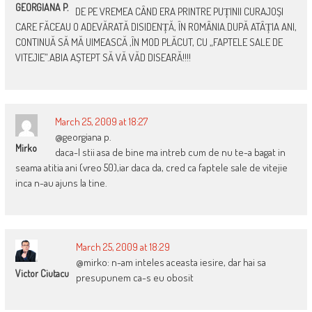
GEORGIANA P.
DE PE VREMEA CÂND ERA PRINTRE PUȚINII CURAJOȘI
CARE FĂCEAU O ADEVĂRATĂ DISIDENȚĂ, ÎN ROMÂNIA.DUPĂ ATÂȚIA ANI,
CONTINUĂ SĂ MĂ UIMEASCĂ ,ÎN MOD PLĂCUT, CU „FAPTELE SALE DE
VITEJIE”.ABIA AȘTEPT SĂ VĂ VĂD DISEARĂ!!!!
March 25, 2009 at 18:27
@georgiana p.
Mirko
daca-l stii asa de bine ma intreb cum de nu te-a bagat in
seama atitia ani (vreo 50),iar daca da, cred ca faptele sale de vitejie
inca n-au ajuns la tine.
March 25, 2009 at 18:29
@mirko: n-am inteles aceasta iesire, dar hai sa
Victor Ciutacu
presupunem ca-s eu obosit