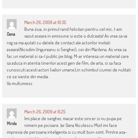
March 26, 2009 at 10:35
Buna ziua, in primul rand felicitari pentru cel mic, l-am
Oana
vazut aseara in emisiune si este o dulceata! As vrea sa va
rog sa ma ajutati cu datele de contact ale actorilor invitati
aseara(Nicodim Ungureanu si Serghei), cei din Marilena. As vrea sa
fac un material si sa-l public pe blog. M-ar interesa un material care
sa aduca in atentia tinerilor acest gen de film, de arta, si sa faca
cunoscuti acesti actori (valori umane),in schimbul ciumei de nulitati
ce se iveste din media.
Va multumesc
March 26, 2009 at 15:25
Imi place de serghei, macar este sincer si nu pupa pe
Mirela
nimeni pe picioare. Iar Oana Niculescu Mizil imi face
impresia de persoana inteligenta si cu mult bun-simt. Printre asa-