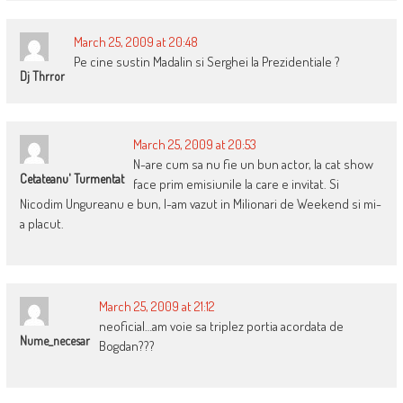
March 25, 2009 at 20:48
Pe cine sustin Madalin si Serghei la Prezidentiale ?
Dj Thrror
March 25, 2009 at 20:53
N-are cum sa nu fie un bun actor, la cat show
Cetateanu' Turmentat
face prim emisiunile la care e invitat. Si
Nicodim Ungureanu e bun, l-am vazut in Milionari de Weekend si mi-
a placut.
March 25, 2009 at 21:12
neoficial…am voie sa triplez portia acordata de
Nume_necesar
Bogdan???