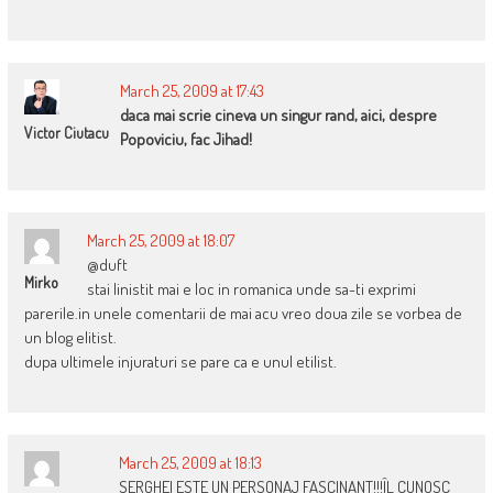
March 25, 2009 at 17:43
daca mai scrie cineva un singur rand, aici, despre
Victor Ciutacu
Popoviciu, fac Jihad!
March 25, 2009 at 18:07
@duft
Mirko
stai linistit mai e loc in romanica unde sa-ti exprimi
parerile.in unele comentarii de mai acu vreo doua zile se vorbea de
un blog elitist.
dupa ultimele injuraturi se pare ca e unul etilist.
March 25, 2009 at 18:13
SERGHEI ESTE UN PERSONAJ FASCINANT!!!ÎL CUNOSC