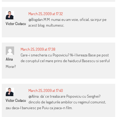
March 25, 2009 at 17:32
@Bogdan.M.M: numai eu am voie, oficial, sa injur pe
Victor Ciutacu
acest blog. multumesc.
March 25, 2009 at 17:38
Care-i smecheria cu Popoviciu? Ni-l livreaza Base pe post
Alina
de coruptul cel mare prins de haiducul Basescu si seriful
Morar?
March 25, 2009 at 17:40
@Alina: da’ ce treaba are Popoviciu cu Serghei?
Victor Ciutacu
dincolo de legaturile ambilor cu regimul comunist,
zau daca-l banuiesc pe Puiu ca joaca-n film.