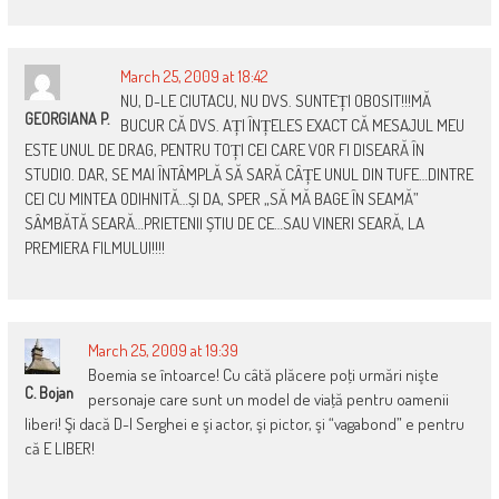
March 25, 2009 at 18:42
NU, D-LE CIUTACU, NU DVS. SUNTEȚI OBOSIT!!!MĂ
GEORGIANA P.
BUCUR CĂ DVS. AȚI ÎNȚELES EXACT CĂ MESAJUL MEU
ESTE UNUL DE DRAG, PENTRU TOȚI CEI CARE VOR FI DISEARĂ ÎN
STUDIO. DAR, SE MAI ÎNTÂMPLĂ SĂ SARĂ CÂȚE UNUL DIN TUFE…DINTRE
CEI CU MINTEA ODIHNITĂ…ȘI DA, SPER „SĂ MĂ BAGE ÎN SEAMĂ”
SÂMBĂTĂ SEARĂ…PRIETENII ȘTIU DE CE…SAU VINERI SEARĂ, LA
PREMIERA FILMULUI!!!!
March 25, 2009 at 19:39
Boemia se întoarce! Cu câtă plăcere poţi urmări nişte
C. Bojan
personaje care sunt un model de viaţă pentru oamenii
liberi! Şi dacă D-l Serghei e şi actor, şi pictor, şi “vagabond” e pentru
că E LIBER!