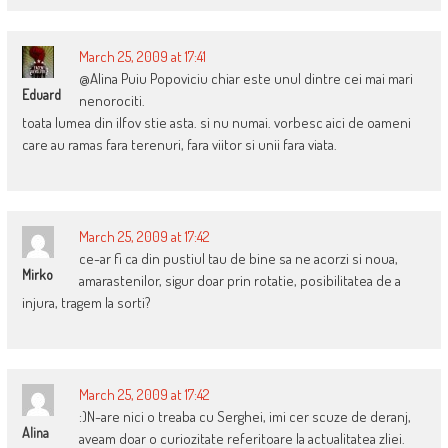
March 25, 2009 at 17:41
@Alina Puiu Popoviciu chiar este unul dintre cei mai mari
Eduard
nenorociti.
toata lumea din ilfov stie asta. si nu numai. vorbesc aici de oameni
care au ramas fara terenuri, fara viitor si unii fara viata.
March 25, 2009 at 17:42
ce-ar fi ca din pustiul tau de bine sa ne acorzi si noua,
Mirko
amarastenilor, sigur doar prin rotatie, posibilitatea de a
injura, tragem la sorti?
March 25, 2009 at 17:42
:)N-are nici o treaba cu Serghei, imi cer scuze de deranj,
Alina
aveam doar o curiozitate referitoare la actualitatea zliei.