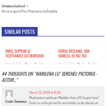
Urmatorul articol
De ce a ajuns Puiu Popoviciu la Bastilia
SIMILAR POSTS
OMUL SUPREM ŞI
UDREA RECLAMĂ, CNA
TELEFOANELE LUI MURDARE
SOMEZĂ, EU NU TAC
March 24, 2009
51
5352
March 17, 2009
135
7478
44 THOUGHTS ON “
MARILENA LU’ SERGHEI; PICTORUL-
ACTOR…
”
March 25, 2009 at 16:34
Muzicantul-politican Mădălin Voicu!))) Super tare!
Costin Tanasescu
Sunt cu ochii pe voi! Iti voi trimite ca de obicei un