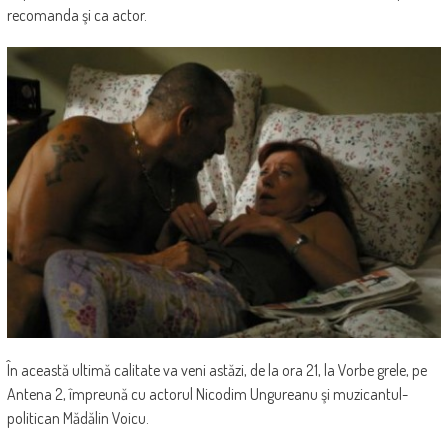
recomanda şi ca actor.
În această ultimă calitate va veni astăzi, de la ora 21, la Vorbe grele, pe
Antena 2, împreună cu actorul Nicodim Ungureanu şi muzicantul-
politican Mădălin Voicu.