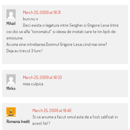
March 25, 2009 at 18:31
bun,nu v
Mihail
Deci exista o legatura intre Serghei si Grigore Lese.Intre
cei doi se afla “tonomatul” si ideea de invitati care te tin lipiti de
emisiune.
Acuma vine intrebarea:Domnul Grigore Lese,cind mai vine?
Deja au trecut 3 luni !
March 25, 2009 at 18:33
mea culpica
Mirko
March 25, 2009 at 18:40
Si ce anume a facut omul asta de a fost calificat in
Romania Inedit
acest fel ?