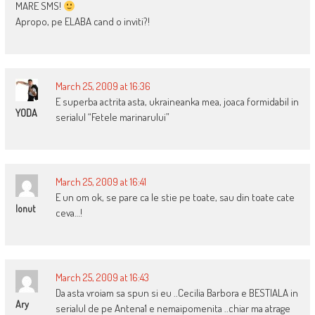
MARE SMS!
Apropo, pe ELABA cand o inviti?!
March 25, 2009 at 16:36
E superba actrita asta, ukraineanka mea, joaca formidabil in
YODA
serialul “Fetele marinarului”
March 25, 2009 at 16:41
E un om ok, se pare ca le stie pe toate, sau din toate cate
Ionut
ceva…!
March 25, 2009 at 16:43
Da asta vroiam sa spun si eu ..Cecilia Barbora e BESTIALA in
Ary
serialul de pe Antena1 e nemaipomenita ..chiar ma atrage