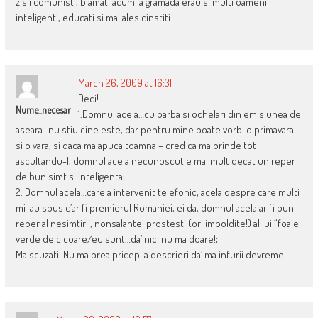
zisii comunisti, blamati acum la gramada erau si multi oameni
inteligenti, educati si mai ales cinstiti.
March 26, 2009 at 16:31
Deci!
Nume_necesar
1.Domnul acela…cu barba si ochelari din emisiunea de
aseara…nu stiu cine este, dar pentru mine poate vorbi o primavara
si o vara, si daca ma apuca toamna – cred ca ma prinde tot
ascultandu-l, domnul acela necunoscut e mai mult decat un reper
de bun simt si inteligenta;
2. Domnul acela…care a intervenit telefonic, acela despre care multi
mi-au spus c’ar fi premierul Romaniei, ei da, domnul acela ar fi bun
reper al nesimtirii, nonsalantei prostesti (ori imboldite!) al lui “foaie
verde de cicoare/eu sunt…da’ nici nu ma doare!;
Ma scuzati! Nu ma prea pricep la descrieri da’ ma infurii devreme.