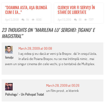
“DOAMNA ASTA, AŞA BLONDĂ
CLIENŢII VOR FI SERVIŢI ÎN
CUM E EA…”
STARE DE LIBERTATE
April 3, 2009
114
8085
April 13, 2010
98
7377
23 THOUGHTS ON “
MARILENA LU’ SERGHEI: ȚIGANU’ E
MAGISTRAL
”
March 28, 2009 at 00:08
l-aş videa şi eu dacă ar veni şi la Braşov.. da’ în oraşul ăsta,
Ionuţu
în afară de Poiana Braşov, nu se mai întîmplă nimic.. mai
avem un singur cinema din cele vechi, şi o tentativă de Multiplex.
March 28, 2009 at 00:26
un film prost…e kterink
Psihologu' - Un Psihopat Tratat