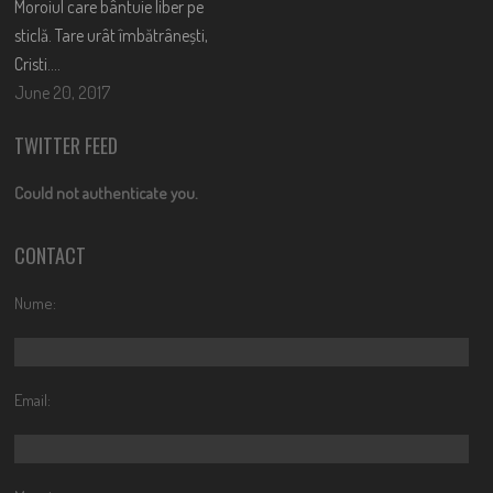
Moroiul care bântuie liber pe
sticlă. Tare urât îmbătrânești,
Cristi….
June 20, 2017
TWITTER FEED
Could not authenticate you.
CONTACT
Nume:
Email: