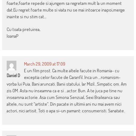
foarte,foarte repede si ajungem sa regretam mult la un moment
dat.Eu regret foarte multe si viata nu se mai intoarce inapoi,merge
inainte si nu stim cat…
Cu toata pretuirea,
IoanaP
March 29, 2009 at 17:09
E un film prost. Ca multe altele facute in Romania- cu
Daniel D
exceptia celor facute de Caranfil. Inca un …romanism-
vorba lui Puia. Bani aruncati. Banii statului. Iar Mizil…Simpatic om. Am
zis OM. Asta nu inseamna ca e si …actor. Bun. A te juca pe tine nu
inseamna actorie. Asa cum Simona Senzual, Sexi Braileanca sau
altele, nu sunt “artiste”. Din pacate in ultimii ani nu mai avem nici
actori, nici artisit. Toti o apa si-un pamant: consumeristi. Sanatate.