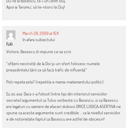
Du-te la Băsescu, fă-i un ultim sluj,
Apoi ia Taromu’, să te-ntorci la Cluj!
March 28, 2009 at 15:11
In afara subiectului
FuXi
Victore, Basescu iti impune ce sa scrii:
“ofiţerii necinstiţi de la Doi şi-un sfert folosesc numele
preşedintelui ţării ca să facă trafic de influenţă”
Poti repeta asta? (repetitia e mama-nvatamantului politic)
Eu zic asa: Daca s-a folosit (intre tipi din interiorul serviciilor
secrete) argumentul ca Tulus vorbeste cu Basescu, si ca Basescu
are legaturi cu oameni de afaceri dubiosi ORICE LOGICA ASERTIVA ne
spune ca aceste argumente sunt credibile … ca la nivellul serviciilor
e de notorietate faptul ca Basescu are astfel de obiceiuri!