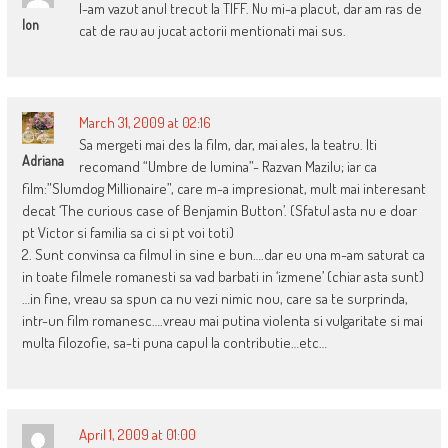
l-am vazut anul trecut la TIFF. Nu mi-a placut, dar am ras de
Ion
cat de rau au jucat actorii mentionati mai sus.
March 31, 2009 at 02:16
Sa mergeti mai des la film, dar, mai ales, la teatru. Iti
Adriana
recomand “Umbre de lumina”- Razvan Mazilu; iar ca
film:”Slumdog Millionaire”, care m-a impresionat, mult mai interesant
decat ‘The curious case of Benjamin Button’. (Sfatul asta nu e doar
pt Victor si familia sa ci si pt voi toti)
2. Sunt convinsa ca filmul in sine e bun….dar eu una m-am saturat ca
in toate filmele romanesti sa vad barbati in ‘izmene’ (chiar asta sunt)
…in fine, vreau sa spun ca nu vezi nimic nou, care sa te surprinda,
intr-un film romanesc….vreau mai putina violenta si vulgaritate si mai
multa filozofie, sa-ti puna capul la contributie…etc…
April 1, 2009 at 01:00