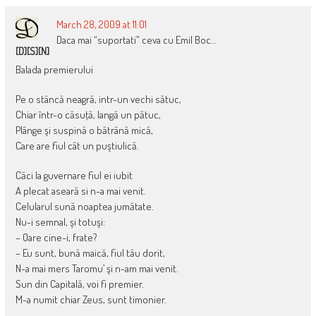
March 28, 2009 at 11:01
Daca mai “suportati” ceva cu Emil Boc…
[D][S][N]
Balada premierului
Pe o stâncă neagră, intr-un vechi sătuc,
Chiar într-o căsuţă, langă un pătuc,
Plânge şi suspină o bătrână mică,
Care are fiul cât un puştiulică.
Căci la guvernare fiul ei iubit
A plecat aseară si n-a mai venit.
Celularul sună noaptea jumătate.
Nu-i semnal, şi totuşi:
– Oare cine-i, frate?
– Eu sunt, bună maică, fiul tău dorit,
N-a mai mers Taromu’ şi n-am mai venit.
Sun din Capitală, voi fi premier.
M-a numit chiar Zeus, sunt timonier.