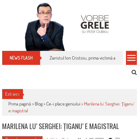
Skip
to
content
Ziaristul Ion Cristoiu, prima victimă a noi cenzuri 
NEWS FLASH
Esti aici:
Prima pagină >
Blog
>
Ce-i place geniului
>
Marilena lu’ Serghei: Țiganu’
e magistral
MARILENA LU’ SERGHEI: ȚIGANU’ E MAGISTRAL