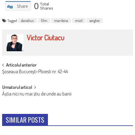
0
Total
Share
Shares
Tagged
daneliuc
film
marilena
mizil
serghei
Victor Ciutacu
POST
Articolul anterior
Şoseaua Bucureşti-Ploiesti nr. 42-44
NAVIGATION
Urmatorul articol
Ăștia nici nu mai știu de unde au banii
SIMILAR POSTS