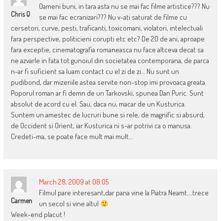
Oameni buni, in tara asta nu se mai fac filme artistice??? Nu
Chris Q
se mai fac ecranizari??? Nu v-ati saturat de filme cu
cersetori, curve, pesti, traficanti, toxicomani, violatori, intelectuali
fara perspective, politicieni corupti etc etc? De 20 de ani, aproape
fara exceptie, cinematografia romaneasca nu face altceva decat sa
ne azvarle in fata tot gunoiul din societatea contemporana, de parca
n-ar fi suficient sa luam contact cu el zi de zi… Nu sunt un
pudibond, dar mizeriile astea servite non-stop imi provoaca greata.
Poporul roman ar fi demn de un Tarkovski, spunea Dan Puric. Sunt
absolut de acord cu el. Sau, daca nu, macar de un Kusturica.
Suntem un amestec de lucruri bune si rele, de magnific si absurd,
de Occident si Orient, iar Kusturica ni s-ar potrivi ca o manusa.
Credeti-ma, se poate face mult mai mult…
March 28, 2009 at 08:05
Filmul pare interesant,dar pana vine la Piatra Neamt….trece
Carmen
un secol si vine altul
Week-end placut !