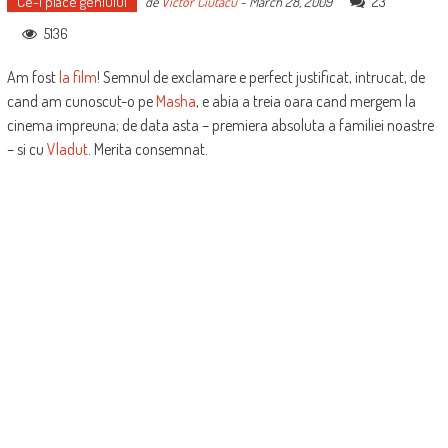
Ce-i place geniului
23
de
Victor Ciutacu
-
March 28, 2009
5136
Am fost
la film
! Semnul de exclamare e perfect justificat, intrucat, de
cand am cunoscut-o pe
Masha
, e abia a treia oara cand mergem la
cinema impreuna; de data asta – premiera absoluta a familiei noastre
– si cu
Vladut
. Merita consemnat.