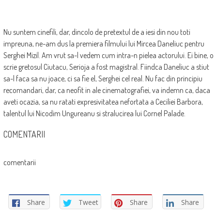
Nu suntem cinefili, dar, dincolo de pretextul de a iesi din nou toti
impreuna, ne-am dus la premiera filmului lui Mircea Daneliuc pentru
Serghei Mizil. Am vrut sa-l vedem cum intra-n pielea actorului. Ei bine, o
scrie gretosul Ciutacu, Serioja a fost magistral. Fiindca Daneliuc a stiut
sa-l faca sa nu joace, ci sa fie el, Serghei cel real. Nu fac din principiu
recomandari, dar, ca neofit in ale cinematografiei, va indemn ca, daca
aveti ocazia, sa nu ratati expresivitatea nefortata a Ceciliei Barbora,
talentul lui Nicodim Ungureanu si stralucirea lui Cornel Palade.
COMENTARII
comentarii
Share
Tweet
Share
Share