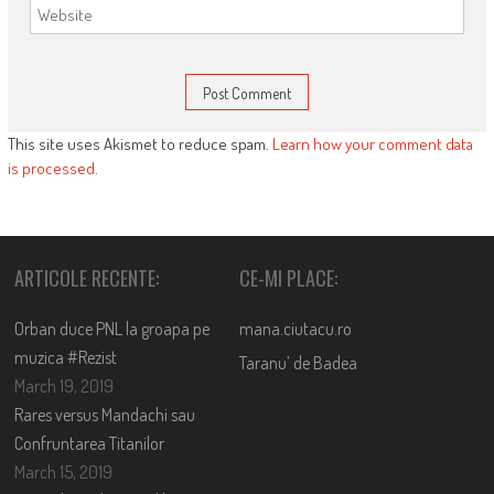
This site uses Akismet to reduce spam.
Learn how your comment data
is processed
.
ARTICOLE RECENTE:
CE-MI PLACE:
Orban duce PNL la groapa pe
mana.ciutacu.ro
muzica #Rezist
Taranu’ de Badea
March 19, 2019
Rares versus Mandachi sau
Confruntarea Titanilor
March 15, 2019