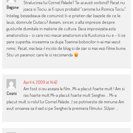
Stralucirea lui Cornel Palade? Te-ai auzit vorbind? Pacat nu
Begone
joaca si Tociu, ai fi spus probabil “carisma lui Romica Tociu”.
Inteleg, beizadeaua de comunist ti-e prieten dar loazele de ce le
lauzi, domnule Ciutacu? Aveam, sincer, o alta impresie despre
gusturile dumitale in materie de cultura. Daca improvizatia asta
amatoristica – si care nici macar amatorism a la Kusturica nu e – ti se
pare superba, inseamna ca dupa Toamna bobocilor n-ai mai vazut
nimic. Pacat, mai lasa-l incolo de blog si de ziar si mai vezi filme bune.
Stiu un paranoic care le si recomanda
April 4, 2009 at 14:42
Am fost si eu aseara la film…Mi-a placut foarte mult ! Am si
Cosmi
ras foarte mult.Mi-a placut foarte mult Serghei … Mi-a
placut mult si rolul lui Cornel Palade…I se potriveste de minune.Am
avut onoarea sa il vad si pe Serghei la premiera filmului. SUper …