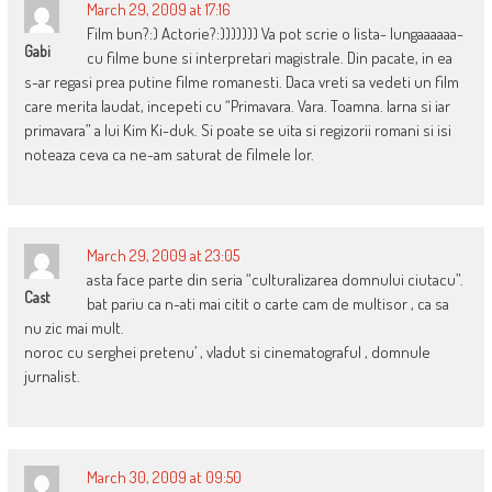
March 29, 2009 at 17:16
Film bun?:) Actorie?:))))))) Va pot scrie o lista- lungaaaaaa-
Gabi
cu filme bune si interpretari magistrale. Din pacate, in ea
s-ar regasi prea putine filme romanesti. Daca vreti sa vedeti un film
care merita laudat, incepeti cu “Primavara. Vara. Toamna. Iarna si iar
primavara” a lui Kim Ki-duk. Si poate se uita si regizorii romani si isi
noteaza ceva ca ne-am saturat de filmele lor.
March 29, 2009 at 23:05
asta face parte din seria “culturalizarea domnului ciutacu”.
Cast
bat pariu ca n-ati mai citit o carte cam de multisor , ca sa
nu zic mai mult.
noroc cu serghei pretenu’ , vladut si cinematograful , domnule
jurnalist.
March 30, 2009 at 09:50