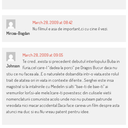
March 28, 2009 at 08:42
Nu filmul e asa de important,ci cu cine il vezi.
Mircea-Bogdan
March 28, 2009 at 09:05
Te cred…exista si precedent debutul interlopului Buba in
Johnson
Furia,cel care-l “dadea la porci” pe Dragos Bucur daca nu
stiu ce nu facea ala…E o naturalete dobandita intr-o viata,este rolul
trait de atatea ori in viata in contexte diferite…Serghei este insa
magistral si la intalnirile cu Medelin si alti “bae-ti de bae-ti” ai
vremurilor lor(si-ale mele)care-ti povestesc din culisele vietii
nomenclaturii comuniste acolo unde noi nu puteam patrunde
vreodata nici macar accidental.Daca face careva un film despre asta
atunci ma duc si eu.Nu vreau patent pentru idee.