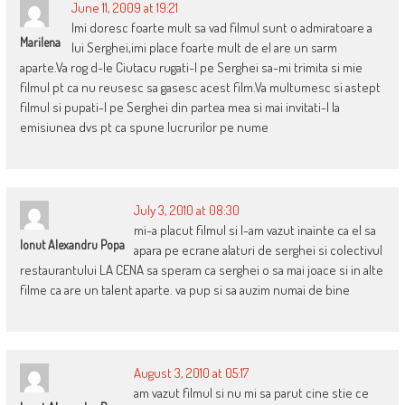
June 11, 2009 at 19:21
Imi doresc foarte mult sa vad filmul sunt o admiratoare a
Marilena
lui Serghei,imi place foarte mult de el are un sarm
aparte.Va rog d-le Ciutacu rugati-l pe Serghei sa-mi trimita si mie
filmul pt ca nu reusesc sa gasesc acest film.Va multumesc si astept
filmul si pupati-l pe Serghei din partea mea si mai invitati-l la
emisiunea dvs pt ca spune lucrurilor pe nume
July 3, 2010 at 08:30
mi-a placut filmul si l-am vazut inainte ca el sa
Ionut Alexandru Popa
apara pe ecrane alaturi de serghei si colectivul
restaurantului LA CENA sa speram ca serghei o sa mai joace si in alte
filme ca are un talent aparte. va pup si sa auzim numai de bine
August 3, 2010 at 05:17
am vazut filmul si nu mi sa parut cine stie ce