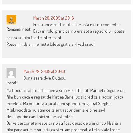
March 28, 2009 at 20:16
Eu nu am vazut filmul , si de asta nici nu comentai .
Romania Inedit
Daca in rolul principal nu era sotia regizorului , poate
ca era un film foarte interesant .
Poate imi da si mie niste bilete gratis si-l vad si eu !
March 28, 2009 at 20:40
Buna seara d-le Ciutacu,
IoanaP
Ma bucur ca ati fost la cinema si ati vazut filmul “Marinela”.Sigur e un
film bun daca e regizat de Mircea Daneliuc si cred ca si actorii joaca
excelent.Ma bucur ca a jucat,cum spuneti, magistral Serghei
Mizil;niciodata nu stim ce talent ascundem si e bine sa-l
descoperim cand nici nu ne asteptam…
Dar va cert,prieteneste,ca nu ati fost decat de trei ori cu Masha la
film pana acum;e rau,stiu,ca si eu am procedat la fel si viata trece