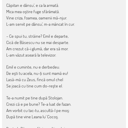
Căpitan e dânsu’, e ca la armată.
Mica mea oştire fuge sfărâmată.
Vine criza, foamea, oamenii mă-njur.
L-am servit pe dânsu’, m-a mâncat în cur.
– Ce spui tu, străine? Emil e departe,
Cică de Băsescu nu se mai desparte.
Am crezut că-i glumă, dar era să mor.
L-am văzut aseară la televizor.
Emil e cuminte, nu e derbedeu.
De eşti tu acela, nu-ţi sunt mamă eu!
Lasă-mă cu Zeus, fincă omul chel
Se joacă cu tine cum do-reşte el.
Te-a numit pe tine după Stolojan.
Crezi că e pe bune? Te-a luat de fazan.
Am vorbit cu tac-tu, ascultă-l pe moş:
După tine vine Leana lu’ Cocoş.