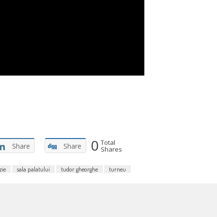
0
Total
Share
Share
Shares
zie
sala palatului
tudor gheorghe
turneu