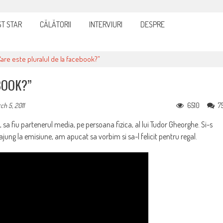
cturi: nu plăti nimic până nu verifici tot
T STAR
CĂLĂTORII
INTERVIURI
DESPRE
Care este pluralul de la facebook?”
BOOK?”
6510
7
ch 5, 2011
sa fiu partenerul media, pe persoana fizica, al lui Tudor Gheorghe. Si-s
jung la emisiune, am apucat sa vorbim si sa-l felicit pentru regal.