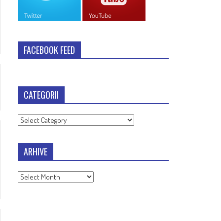
FACEBOOK FEED
CATEGORII
Categorii
ARHIVE
Arhive