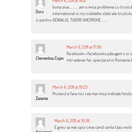
March 6, 2011 at 14:57
buna ziua………….am o mica problema cu trustul d
Doru
international si nici celelalte statii ale trust
si pentru GENIALUL TUDOR GHEORGHE………
March 6, 2011 at 17:06
Facebook==facebooks,adaugam s si s-
Clementina Cojan
intr-adevar fac spectacol in Romania.Ia
March 6, 2011 at 19:23
Prurarul e fara nici cea mai mica indoiala feisb
Zazania
March 6, 2011 at 19:36
E greu sa mai spui ceva cand canta (sau vo
Aniversari