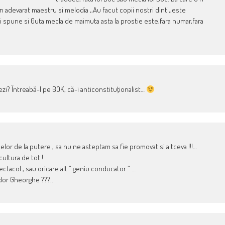
n adevarat maestru si melodia ,,Au facut copii nostri dinti,,este
i spune si Guta mecla de maimuta asta la prostie este,fara numar,fara
ezi? Întreabă-l pe BOK, că-i anticonstituţionalist…
celor de la putere , sa nu ne asteptam sa fie promovat si altceva !!!…
cultura de tot !
ectacol , sau oricare alt ” geniu conducator ” …
dor Gheorghe ???..