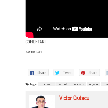
COMENTARII
comentarii
Share
Tweet
Share
Tagged
bucuresti
concert
facebook
orgoliu
poe
Victor Ciutacu