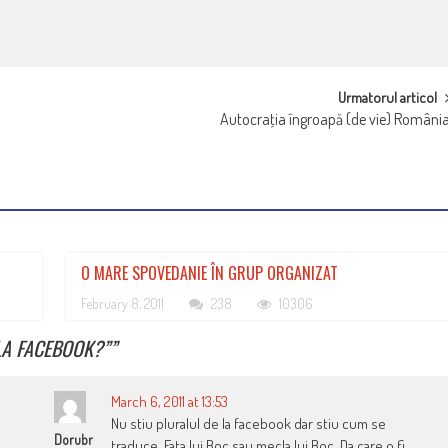
Urmatorul articol
Autocraţia îngroapă (de vie) Români
O MARE SPOVEDANIE ÎN GRUP ORGANIZAT
February 8, 2011
238
10306
LA FACEBOOK?”
”
March 6, 2011 at 13:53
Nu stiu pluralul de la facebook dar stiu cum se
Dorubr
traduce, Fata lui Boc sau mecla lui Boc. Da care o fi