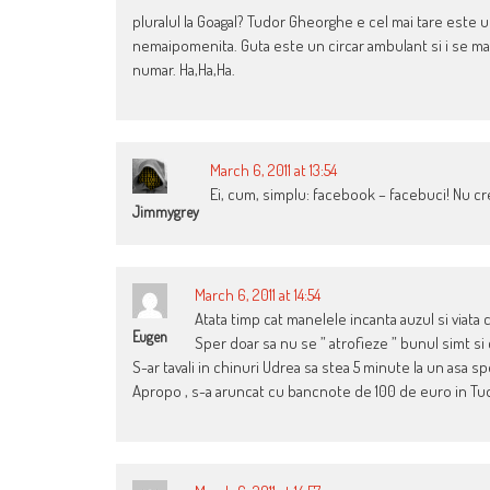
pluralul la Goagal? Tudor Gheorghe e cel mai tare este u
nemaipomenita. Guta este un circar ambulant si i se ma
numar. Ha,Ha,Ha.
March 6, 2011 at 13:54
Ei, cum, simplu: facebook – facebuci! Nu cr
Jimmygrey
March 6, 2011 at 14:54
Atata timp cat manelele incanta auzul si viata 
Eugen
Sper doar sa nu se ” atrofieze ” bunul simt si 
S-ar tavali in chinuri Udrea sa stea 5 minute la un asa sp
Apropo , s-a aruncat cu bancnote de 100 de euro in Tu