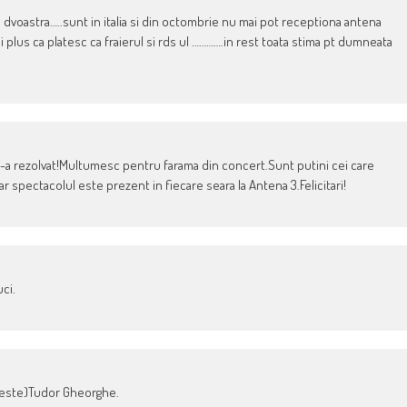
voastra…..sunt in italia si din octombrie nu mai pot receptiona antena
ului plus ca platesc ca fraierul si rds ul ………….in rest toata stima pt dumneata
a rezolvat!Multumesc pentru farama din concert.Sunt putini cei care
r spectacolul este prezent in fiecare seara la Antena 3.Felicitari!
uci.
rbeste)Tudor Gheorghe.