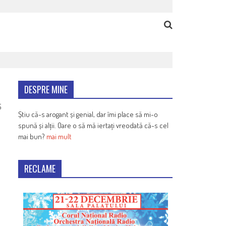
DESPRE MINE
5
Știu că-s arogant și genial, dar îmi place să mi-o
spună și alții. Oare o să mă iertați vreodată că-s cel
mai bun?
mai mult
RECLAME