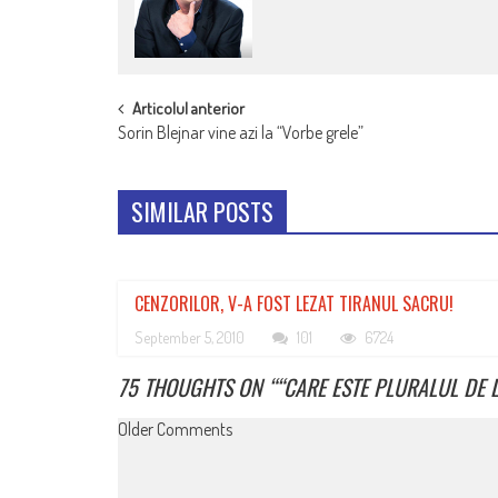
POST
Articolul anterior
Sorin Blejnar vine azi la “Vorbe grele”
NAVIGATION
SIMILAR POSTS
CENZORILOR, V-A FOST LEZAT TIRANUL SACRU!
September 5, 2010
101
6724
75 THOUGHTS ON “
“CARE ESTE PLURALUL DE 
COMMENT
Older Comments
NAVIGATION