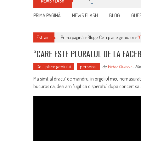
Manualul micului cititor de fa
NEWS FLASH
PRIMA PAGINĂ
NEWS FLASH
BLOG
GUES
Esti aici:
Prima pagină >
Blog
>
Ce-i place geniului
>
“
“CARE ESTE PLURALUL DE LA FACE
Ce-i place geniului
personal
de
Victor Ciutacu
-
Mar
Ma simt al dracu’ de mandru, in orgoliul meu nemasurat, 
bucuros ca, desi am fugit ca disperatu’ dupa concert sa a