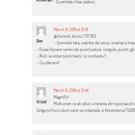
Cuvintele chiar palesc.
March 6, 2011 at 21:01
@Sorinel, doctu’! (17:30)
Ben
– Sorinele tata, inainte de orice, invatza o trea
– Dupa fiecare semn de punctuatzie, (virgula, punct, ghili
– Risti sa imbicsesti textu’ si contextu’!
– Cu placere!
March 6, 2011 at 21:44
Magnific!
Kristel
Multumim ca ati adus o farama din spectacol s
Singurul lucru bun care se intampla, e fenomenul TU