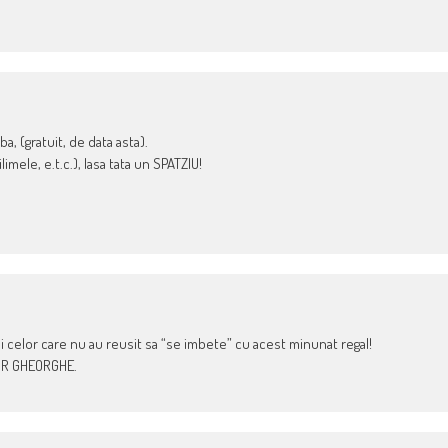
ba, (gratuit, de data asta).
mele, e.t.c.), lasa tata un SPATZIU!
i celor care nu au reusit sa “se imbete” cu acest minunat regal!
DOR GHEORGHE.