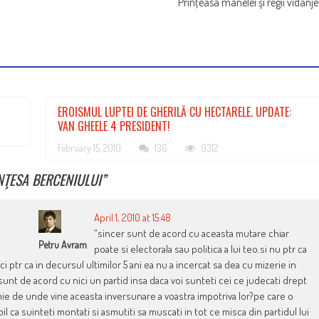
Prinţeasa manelei şi regii vidanje
EROISMUL LUPTEI DE GHERILĂ CU HECTARELE. UPDATE:
VAN GHEELE 4 PRESIDENT!
February 15, 2010
136
9312
NŢESA BERCENIULUI
”
April 1, 2010 at 15:48
“sincer sunt de acord cu aceasta mutare chiar
Petru Avram
poate si electorala sau politica a lui teo.si nu ptr ca
ptr ca in decursul ultimilor 5 ani ea nu a incercat sa dea cu mizerie in
unt de acord cu nici un partid insa daca voi sunteti cei ce judecati drept
 mie de unde vine aceasta inversunare a voastra impotriva lor?pe care o
bil ca suinteti montati si asmutiti sa muscati in tot ce misca din partidul lui