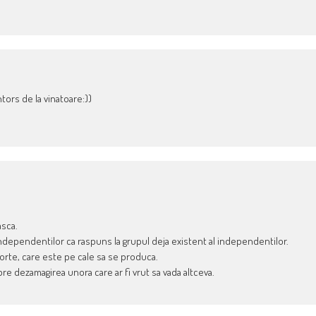
ntors de la vinatoare:))
asca.
independentilor ca raspuns la grupul deja existent al independentilor.
orte, care este pe cale sa se produca.
re dezamagirea unora care ar fi vrut sa vada altceva.