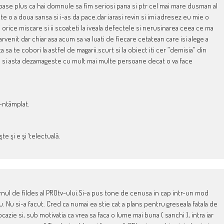
n base plus ca hai domnule sa fim seriosi pana si ptr cel mai mare dusman al
te o a doua sansa si i-as da pace.dar iarasi revin si imi adresez eu mie o
ti orice miscare si ii scoateti la iveala defectele si nerusinarea ceea ce ma
venit dar chiar asa acum sa va luati de fiecare cetatean care isi alege a
 sa te cobori la astfel de magarii.scurt si la obiect iti cer ”demisia” din
ata si asta dezamageste cu mult mai multe persoane decat o va face
a-ntâmplat.
te şi e şi ‘telectuală.
nul de fildes al PROtv-ului.Si-a pus tone de cenusa in cap intr-un mod
u. Nu si-a facut. Cred ca numai ea stie cat a plans pentru greseala fatala de
azie si, sub motivatia ca vrea sa faca o lume mai buna ( sanchi ), intra iar