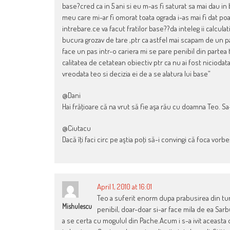
base?cred ca in 5 ani si eu m-as fi saturat sa mai dau i
meu care mi-ar fi omorat toata ograda i-as mai fi dat poa
intrebare.ce va facut fratilor base??da inteleg ii calcula
bucura grozav de tare ,ptr ca astfel mai scapam de un par
face un pas intr-o cariera mi se pare penibil din partea ta
calitatea de cetatean obiectiv ptr ca nu ai fost niciod
vreodata teo si decizia ei de a se alatura lui base”
@Dani
Hai frăţioare că na vrut să fie aşa rău cu doamna Teo. S
@Ciutacu
Dacă îţi faci circ pe aştia poţi să-i convingi că foca vorbeş
April 1, 2010 at 16:01
Teo a suferit enorm dupa prabusirea din tur
Mishulescu
penibil, doar-doar si-ar face mila de ea Sarb
a se certa cu mogulul din Pache.Acum i s-a ivit aceasta oc