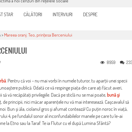
victimă a noi cenzuri din rețelele sociale
T STAR
CĂLĂTORII
INTERVIURI
DESPRE
a
>
Mareea oranj: Teo, prinţesa Berceniului
RCENIULUI
8959
23
ârbă
. Pentru că voi – nu mai vorbi în numele tuturor, tu aparţii unei specii
cunoaştere publică. Odată ce vă respinge piaţa din care aţi făcut averi,
 să vă recăpătaţi privilegiile. Dacă pe sticlă nu se mai poate,
bună şi
, de principii, nici măcar aparenţele nu vă mai interesează. Caşcavalul să
oi. Bun şi ăla, ciolanul gros şi afumat contează! Cu puţin noroc în viaţă,
orului 4, pe fundalul sonor al inconfundabilelor manele pe care tu le-ai
e la Etno sau la Taraf. Te ia Flutur cu el după Lumina Sfântă?