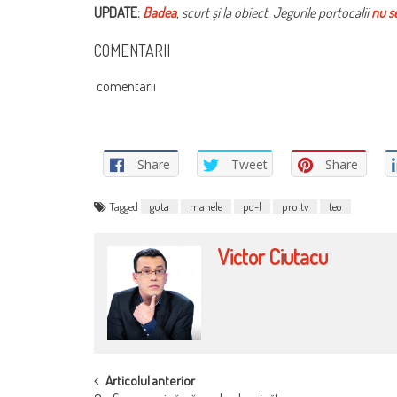
UPDATE:
Badea
, scurt şi la obiect. Jegurile portocalii
nu s
COMENTARII
comentarii
Share
Tweet
Share
Tagged
guta
manele
pd-l
pro tv
teo
Victor Ciutacu
POST
Articolul anterior