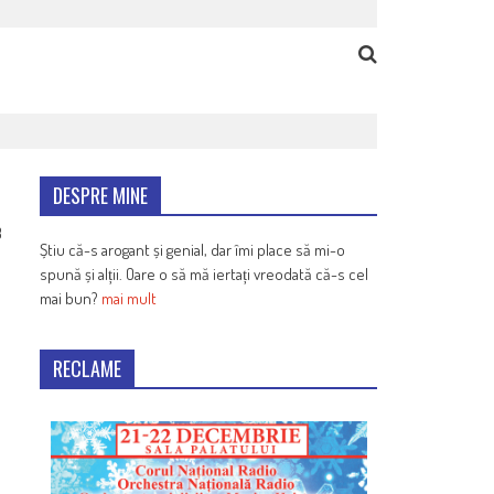
DESPRE MINE
3
Știu că-s arogant și genial, dar îmi place să mi-o
spună și alții. Oare o să mă iertați vreodată că-s cel
mai bun?
mai mult
RECLAME