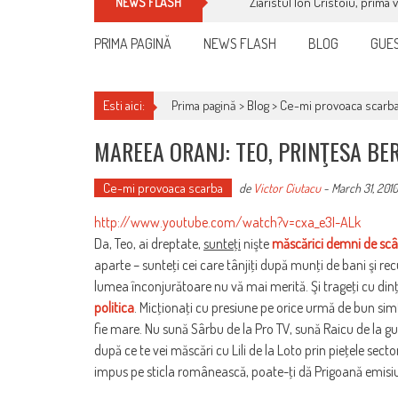
Ziaristul Ion Cristoiu, prima 
NEWS FLASH
PRIMA PAGINĂ
NEWS FLASH
BLOG
GUES
Esti aici:
Prima pagină >
Blog
>
Ce-mi provoaca scarb
MAREEA ORANJ: TEO, PRINŢESA BE
Ce-mi provoaca scarba
de
Victor Ciutacu
-
March 31, 2010
http://www.youtube.com/watch?v=cxa_e3I-ALk
Da, Teo, ai dreptate,
sunteţi
nişte
măscărici demni de sc
aparte – sunteţi cei care tânjiţi după munţi de bani şi re
lumea înconjurătoare nu vă mai merită. Şi trageţi cu dinţii
politica
. Micţionaţi cu presiune pe orice urmă de bun simţ
fie mare. Nu sună Sârbu de la Pro TV, sună Raicu de la gun
după ce te vei măscări cu Lili de la Loto prin pieţele sect
impus pe sticla românească, poate-ţi dă Prigoană emisiun