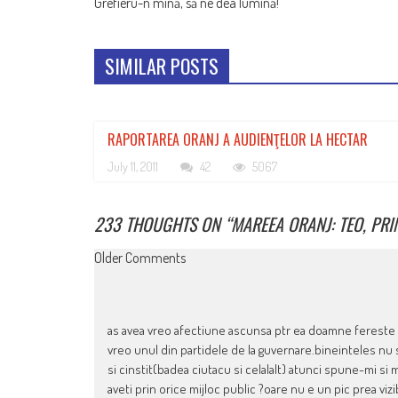
Grefieru-n mină, să ne dea lumină!
NAVIGATION
SIMILAR POSTS
RAPORTAREA ORANJ A AUDIENŢELOR LA HECTAR
July 11, 2011
42
5067
233 THOUGHTS ON “
MAREEA ORANJ: TEO, PRI
COMMENT
Older Comments
NAVIGATION
as avea vreo afectiune ascunsa ptr ea doamne fereste ci 
vreo unul din partidele de la guvernare.bineinteles nu s
si cinstit(badea ciutacu si celalalt) atunci spune-mi si
aveti prin orice mijloc public ?oare nu e un pic prea vizi