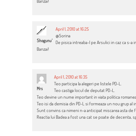
Banzai!
April 1, 2010 at 16:25
@Sorina
Shogunu'
De pisica intreaba-l pe Arsulici in caz ca s-a i
Banzai!
April 1, 2010 at 16:35
Teo participa la alegeri pe listele PD-L.
Mrs
Teo castiga locul de deputat PD-L.
Teo devine un nume important in viata politica romane
Teo isi da demisia din PD-L si formeaza un nou grup al 
Sunt convins ca nimeni n-a anticipat miscarea asta de f
Reactia lui Badea a fost una cat se poate de decenta, sp