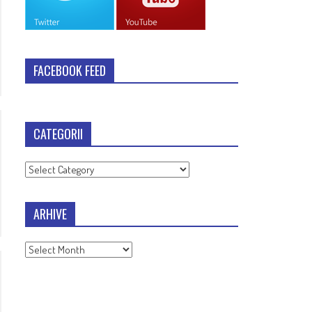
FACEBOOK FEED
CATEGORII
Categorii
ARHIVE
Arhive