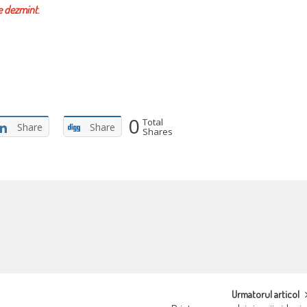
e dezmint
.
0
Total
Share
Share
Shares
Urmatorul articol