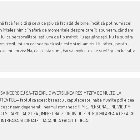
 facă fericită şi ceva ce ştiu să fac atât de bine, încât să pot numi acel
am înţeles nimic în afară de momentele despre care îţi spuneam, când am
“Tu, ca personalitate, eşti una de tip mafiot. Tu aşa gândeşti. Nu te supăra
m trezit, mi-am dat seama că asta este şi mi-am zis: Da, tăticu, pentru
 aia mi-am zis: Mă, dacă asta sunt, hai să exploatez ce sunt! Şi-am lucrat la
SA INCERC EU SA-TZI EXPLIC AVERSIUNEA RESIMTZITA DE MULTZI LA
TEA PDL— faptul ca acest basescu , capul acestei haite numite pdl e cea
acest neam degenerat , neamul romanesc !!! MIE, PERSONAL, INDIVIDU’ MI
U SI CAROL AL 2 LEA , IMPREUNATZI ! INDIVIDU E INTRUCHIPAREA A CEEA CE
INTREAGA SOCIETATE , DACA NU A FACUT-O DEJA !!.