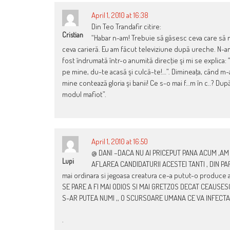
April 1, 2010 at 16:38
Din Teo Trandafir citire:
Cristian
“Habar n-am! Trebuie să găsesc ceva care să mă
ceva carieră. Eu am făcut televiziune după ureche. N-
fost îndrumată într-o anumită direcţie şi mi se explica: 
pe mine, du-te acasă şi culcă-te!…”. Dimineaţa, când m-a
mine contează gloria şi banii! Ce s-o mai f…m în c..? După
modul mafiot”.
April 1, 2010 at 16:50
@ DANI –DACA NU AI PRICEPUT PANA ACUM ,AM 
Lupi
AFLAREA CANDIDATURII ACESTEI TANTI , DIN PAR
mai ordinara si jegoasa creatura ce-a putut-o produce 
SE PARE A FI MAI ODIOS SI MAI GRETZOS DECAT CEAUSESC
S-AR PUTEA NUMI ,, O SCURSOARE UMANA CE VA INFECTA 
.