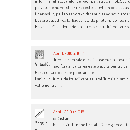
in lumina reflectoarelor ce i-au lipsit atat de mult.Stit
pe voturile manelistilor iar acestea sunt din belsug , as
Ghervasiuc, pe Teo as vota-o daca ar fi sa votez, cu toat
Despre atitudinea lui Badea fata de prietenia cu Teo nu 
Bravo lui. Mi-as dori prietani cu caracterul lui, pe care sa
April 1, 2010 at 16:01
Trebuie admirata eficacitatea: masina poate f
VirtualKid
sau furata, parcarea este gratuita pentru ca
Gest cultural de mare popularitate!
Bani cu duiumul de fraierii care se uita! Numai aici am n
vehementi ar fi.
April 1, 2010 at 16:18
@Cristian
Shogunu'
Nu s-o gindit nene Dani ala! Ca de gindea…Da’ l