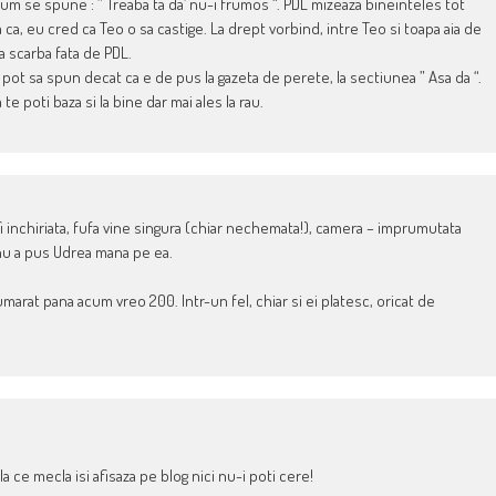
i cum se spune : ” Treaba ta da’ nu-i frumos “. PDL mizeaza bineinteles tot
a ca, eu cred ca Teo o sa castige. La drept vorbind, intre Teo si toapa aia de
a scarba fata de PDL.
pot sa spun decat ca e de pus la gazeta de perete, la sectiunea ” Asa da “.
 te poti baza si la bine dar mai ales la rau.
i inchiriata, fufa vine singura (chiar nechemata!), camera – imprumutata
 nu a pus Udrea mana pe ea.
umarat pana acum vreo 200. Intr-un fel, chiar si ei platesc, oricat de
a ce mecla isi afisaza pe blog nici nu-i poti cere!