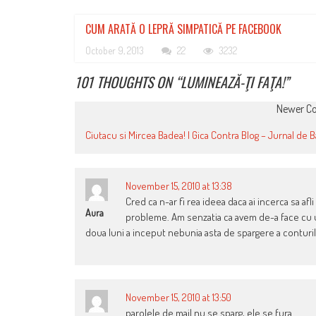
CUM ARATĂ O LEPRĂ SIMPATICĂ PE FACEBOOK
October 9, 2013
22
3232
101 THOUGHTS ON “
LUMINEAZĂ-ŢI FAŢA!
”
COMMENT
Newer C
NAVIGATION
Ciutacu si Mircea Badea! | Gica Contra Blog – Jurnal de 
November 15, 2010 at 13:38
Cred ca n-ar fi rea ideea daca ai incerca sa afli
Aura
probleme. Am senzatia ca avem de-a face cu u
doua luni a inceput nebunia asta de spargere a conturilo
November 15, 2010 at 13:50
parolele de mail nu se sparg, ele se fura …