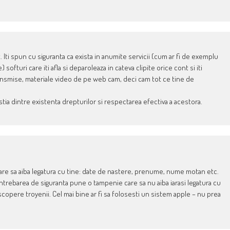
Iti spun cu siguranta ca exista in anumite servicii (cum ar fi de exemplu
 softuri care iti afla si deparoleaza in cateva clipite orice cont si iti
transmise, materiale video de pe web cam, deci cam tot ce tine de
stia dintre existenta drepturilor si respectarea efectiva a acestora.
 care sa aiba legatura cu tine: date de nastere, prenume, nume motan etc.
a intrebarea de siguranta pune o tampenie care sa nu aiba iarasi legatura cu
scopere troyenii. Cel mai bine ar fi sa folosesti un sistem apple – nu prea