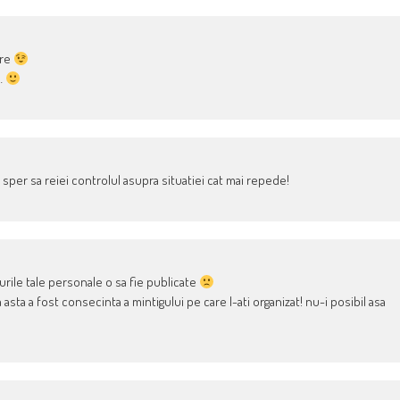
are
…
 sper sa reiei controlul asupra situatiei cat mai repede!
urile tale personale o sa fie publicate
asta a fost consecinta a mintigului pe care l-ati organizat! nu-i posibil asa