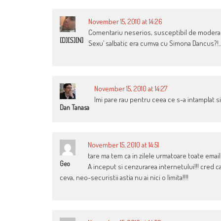
November 15, 2010 at 14:26
Comentariu neserios, susceptibil de moder
[D][S][N]
Sexu’ salbatic era cumva cu Simona Dancus?!
November 15, 2010 at 14:27
Imi pare rau pentru ceea ce s-a intamplat si
Dan Tanasa
November 15, 2010 at 14:51
tare ma tem ca in zilele urmatoare toate email
Geo
A inceput si cenzurarea internetului!!! cred ca 
ceva, neo-securistii astia nu ai nici o limita!!!!