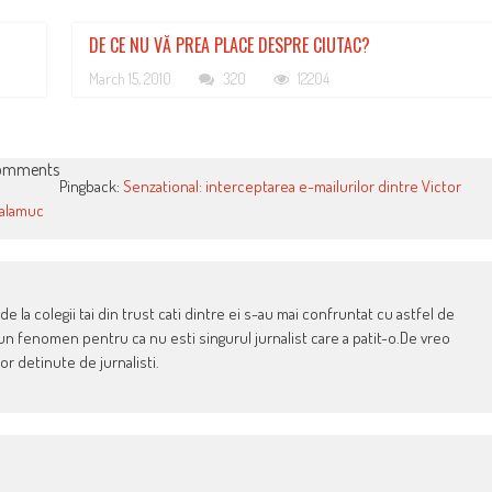
DE CE NU VĂ PREA PLACE DESPRE CIUTAC?
March 15, 2010
320
12204
omments
Pingback:
Senzational: interceptarea e-mailurilor dintre Victor
Balamuc
 de la colegii tai din trust cati dintre ei s-au mai confruntat cu astfel de
n fenomen pentru ca nu esti singurul jurnalist care a patit-o.De vreo
r detinute de jurnalisti.