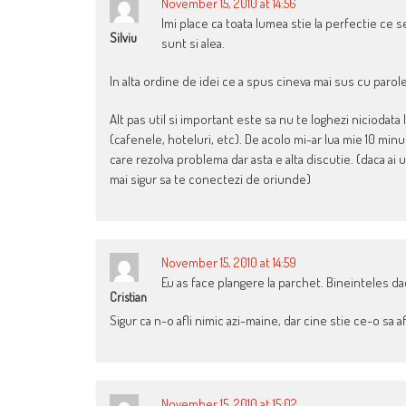
November 15, 2010 at 14:56
Imi place ca toata lumea stie la perfectie ce s
Silviu
sunt si alea.
In alta ordine de idei ce a spus cineva mai sus cu paro
Alt pas util si important este sa nu te loghezi niciodata
(cafenele, hoteluri, etc). De acolo mi-ar lua mie 10 minu
care rezolva problema dar asta e alta discutie. (daca ai u
mai sigur sa te conectezi de oriunde)
November 15, 2010 at 14:59
Eu as face plangere la parchet. Bineinteles d
Cristian
Sigur ca n-o afli nimic azi-maine, dar cine stie ce-o sa afl
November 15, 2010 at 15:02