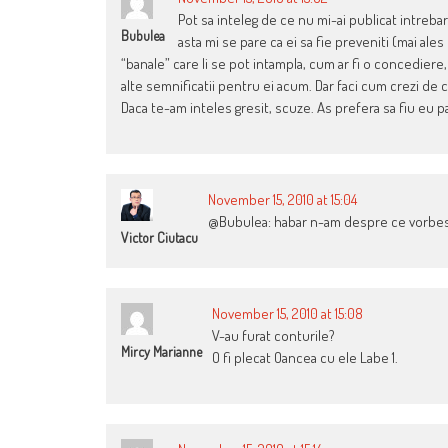
Pot sa inteleg de ce nu mi-ai publicat intreba
Bubulea
asta mi se pare ca ei sa fie preveniti (mai a
“banale” care li se pot intampla, cum ar fi o concediere
alte semnificatii pentru ei acum. Dar faci cum crezi de 
Daca te-am inteles gresit, scuze. As prefera sa fiu eu p
November 15, 2010 at 15:04
@Bubulea: habar n-am despre ce vorbes
Victor Ciutacu
November 15, 2010 at 15:08
V-au furat conturile?
Mircy Marianne
O fi plecat Oancea cu ele Labe 1.