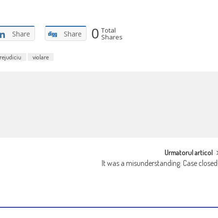
0
Total
Share
Share
Shares
rejudiciu
violare
Urmatorul articol
It was a misunderstanding. Case closed