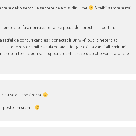
ecrete detin serviciile secrete de aici si din lume
A naibii sercrete mai
le complicate fara noima este cat se poate de corect si important.
 la astfel de conturi cand esti conectat la un wi-fi public neparolat
te sa te rezolv daramite unuia hotarat. Desigur exista vpn si alte minuni
n prieten tehnic poti sa-l rogi sa iti configureze o solutie vpn si atunci e
aca nu se autosesizeaza.
i peste ani si ani ?!