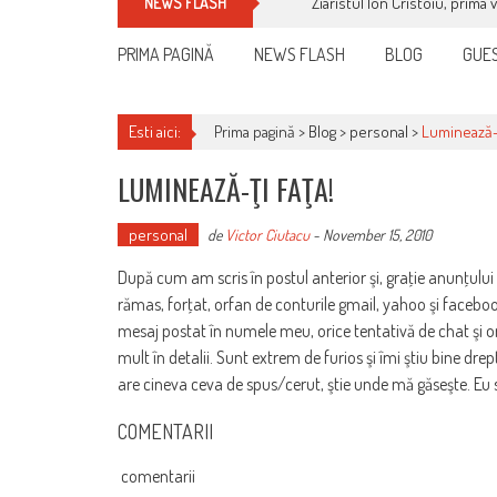
Ziaristul Ion Cristoiu, prima 
NEWS FLASH
PRIMA PAGINĂ
NEWS FLASH
BLOG
GUES
Esti aici:
Prima pagină >
Blog
>
personal
>
Luminează-ţ
LUMINEAZĂ-ŢI FAŢA!
personal
de
Victor Ciutacu
-
November 15, 2010
După cum am scris în postul anterior şi, graţie anunţului
rămas, forţat, orfan de conturile gmail, yahoo şi faceboo
mesaj postat în numele meu, orice tentativă de chat şi ori
mult în detalii. Sunt extrem de furios şi îmi ştiu bine dr
are cineva ceva de spus/cerut, ştie unde mă găseşte. Eu s
COMENTARII
comentarii