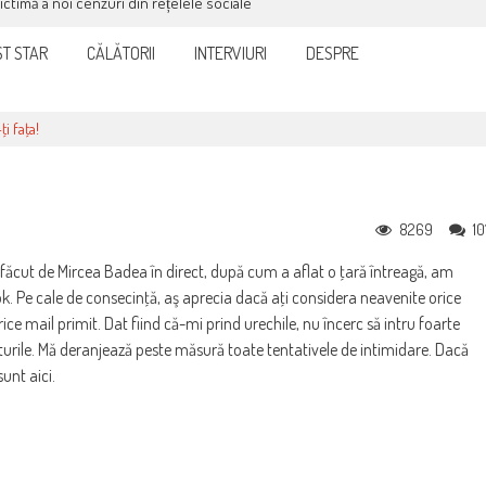
victimă a noi cenzuri din rețelele sociale
T STAR
CĂLĂTORII
INTERVIURI
DESPRE
i faţa!
8269
10
 făcut de Mircea Badea în direct, după cum a aflat o ţară întreagă, am
k. Pe cale de consecinţă, aş aprecia dacă aţi considera neavenite orice
ce mail primit. Dat fiind că-mi prind urechile, nu încerc să intru foarte
epturile. Mă deranjează peste măsură toate tentativele de intimidare. Dacă
unt aici.