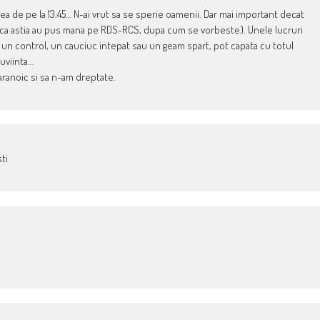
rea de pe la 13:45… N-ai vrut sa se sperie oamenii. Dar mai important decat
les ca astia au pus mana pe RDS-RCS, dupa cum se vorbeste). Unele lucruri
, un control, un cauciuc intepat sau un geam spart, pot capata cu totul
cuviinta…
aranoic si sa n-am dreptate.
ti