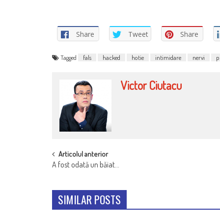
Share
Tweet
Share
Tagged
fals
hacked
hotie
intimidare
nervi
p
Victor Ciutacu
POST
Articolul anterior
A fost odată un băiat…
NAVIGATION
SIMILAR POSTS