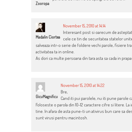
Zooropa
November 15, 2010 at 14:14
Interesant post si oarecum de asteptat. 
Madalin Ciortea
cele ce tin de securitatea statelor unite)
salveaza intr-o serie de foldere vechi parole, fisiere 
activitatea ta in online.
As dori ca multe persoana din tara asta sa cada in prapa
November 15, 2010 at 14:22
Bre,
GicuMagnificu
Cand iti pui parolele, nu iti pune parole
Foloseste o parola din 10-12 caractere cifre si litere. L
tine. In afara de asta pune-ti un ativirus bun care sa de
sunt virusi pentru macintosh.