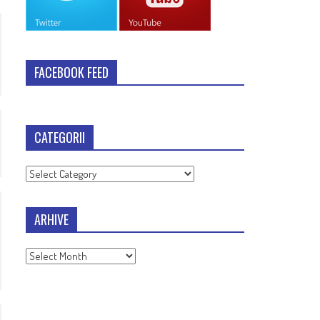
FACEBOOK FEED
CATEGORII
Categorii
ARHIVE
Arhive