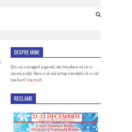
DESPRE MINE
1
Știu că-s arogant și genial, dar îmi place să mi-o
spună și alții. Oare o să mă iertați vreodată că-s cel
mai bun?
mai mult
RECLAME