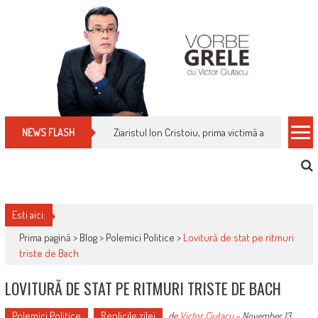
Skip
to
content
Ziaristul Ion Cristoiu, prima victimă a noi cenzuri 
NEWS FLASH
Esti aici:
Prima pagină >
Blog
>
Polemici Politice
>
Lovitură de stat pe ritmuri
triste de Bach
LOVITURĂ DE STAT PE RITMURI TRISTE DE BACH
Polemici Politice
Replicile zilei
de
Victor Ciutacu
-
November 13,