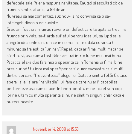
defectele sale.Paler a raspuns:naivitatea. Cautati si ascultati cit de
frumos simtea atunci, la 80 de ani.
Nu vreau sa mai comentez, auzindu-l sint convinsa ca o sa-l
intelegeti dincolo de cuvinte.
Si eu am fost si am ramas naiva, e un defect care te ajuta sa treci mai
frumos prin viata, sa-ti arda sufletul pentru idealuri, sa lupti sa le
atingi.Si idealurile sint din ce in ce mai inalte odata cu virsta.E
minunat sa traiesti ca “un naiv”.Repet, daca ar fi mai multi macar pe
sfert naivi, asa cum a fost Paler, am trai intr-o lume mult mai buna…
Pacat ca el s-a dus fara nici o speranta ca in Romania va fi mai bine
prea curind ! Eu inca mai sper.Sper ca si dumneavoastra ca si multi
dintre cei care “frecventeaza” blogul lui Ciutacu simt la fel.Si Ciutacu
spera , si el isi are “naivitatile” lui, fara de care nu ar fi capabil sa
performeze asa cum o face. In tineri-pentru mine- ca el si in copiii
lor ne uitam cu multa speranta si nu ne simtim singuri, chiar daca el
nu recunoaste.
November 14, 2008 at 15:53