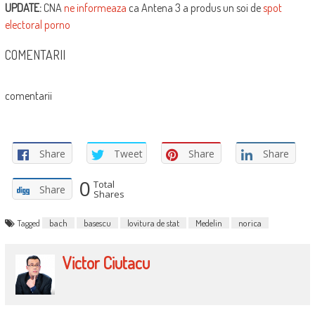
UPDATE:
CNA
ne informeaza
ca Antena 3 a produs un soi de
spot
electoral porno
COMENTARII
comentarii
Share
Tweet
Share
Share
0
Total
Share
Shares
Tagged
bach
basescu
lovitura de stat
Medelin
norica
Victor Ciutacu