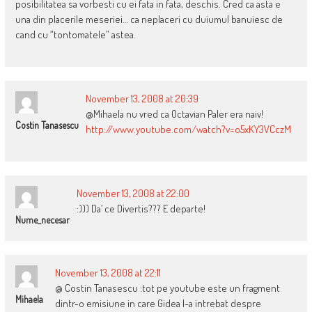
posibilitatea sa vorbesti cu ei fata in fata, deschis. Cred ca asta e
una din placerile meseriei… ca neplaceri cu duiumul banuiesc de
cand cu “tontomatele” astea.
November 13, 2008 at 20:39
@Mihaela nu vred ca Octavian Paler era naiv!
Costin Tanasescu
http://www.youtube.com/watch?v=o5xKY3VCczM
November 13, 2008 at 22:00
:))) Da’ ce Divertis??? E departe!
Nume_necesar
November 13, 2008 at 22:11
@ Costin Tanasescu :tot pe youtube este un fragment
Mihaela
dintr-o emisiune in care Gidea l-a intrebat despre