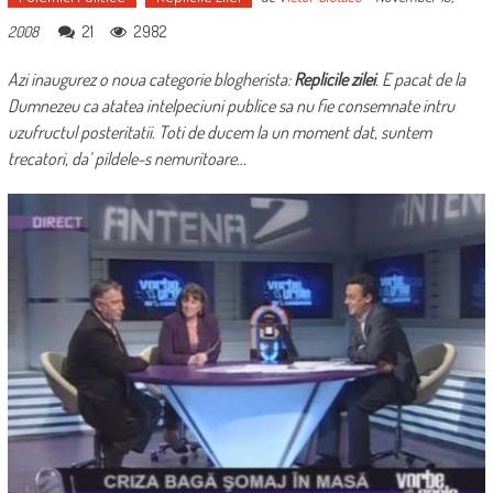
21
2982
2008
Azi inaugurez o noua categorie blogherista:
Replicile zilei
. E pacat de la
Dumnezeu ca atatea intelpeciuni publice sa nu fie consemnate intru
uzufructul posteritatii. Toti de ducem la un moment dat, suntem
trecatori, da’ pildele-s nemuritoare…