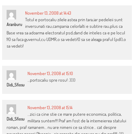
November 13, 2008 at 14:43
Totul e portocaliu zilele astea prin tara,iar pedeleii sunt
Aranburu
inversunati rau,campania celorlalti e subtire rau,plus ca
Base vrea sa adoarma electoratul psd,dand de inteles ca e pe locul
1!O sa faca guvernul,cu UDMR,o sa vedeti!O sa se aleaga praful (pdl),o
sa vedeti!
November 13, 2008 at 15:10
…portocaliu spre rosu! :))))
Didi_Sfiosu
November 13, 2008 at 15:14
…zici ca cine stie ce mare putere economica, politica,
Didi_Sfiosu
militara suntem!!! Praf am fost de la intemeierea statului
roman, praf ramanem… nu are nimeni ce sa strice… cat despre
povestea pasarii Phoenix… aia renaste din cenusa nu din praf!!! :)))