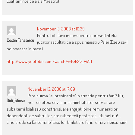
Luati aminte ce a zis Maestru!
November 13, 2008 at 16:39
Pentru toti fanii inconstienti ai presedintelui
Costin Tanasescu
jucator ascultati ce a spus maestru Paler(Dzeu sa-l
odihneasca in pace)
http://www.youtube.com/watch?v=FeB215_WAtI
November 13, 2008 at 17:09
Pare cumva “el presidente” o atractie pentru fani? Nu,
Didi_Sfiosu
nu, i se ofera sevicii in schimbul altor servicii, are
subalterni loiali sau constransi, are angajati bine remunerati ori
dependenti de salarul lor, are rubedenii peste tot… da fani nu! …
cine crede ca Fantoma lu’ tasu lu Hamlet are fani… e naiv, neica, naiv!