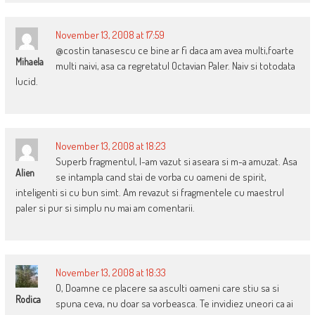
November 13, 2008 at 17:59
@costin tanasescu ce bine ar fi daca am avea multi,foarte
Mihaela
multi naivi, asa ca regretatul Octavian Paler. Naiv si totodata
lucid.
November 13, 2008 at 18:23
Superb fragmentul, l-am vazut si aseara si m-a amuzat. Asa
Alien
se intampla cand stai de vorba cu oameni de spirit,
inteligenti si cu bun simt. Am revazut si fragmentele cu maestrul
paler si pur si simplu nu mai am comentarii.
November 13, 2008 at 18:33
O, Doamne ce placere sa asculti oameni care stiu sa si
Rodica
spuna ceva, nu doar sa vorbeasca. Te invidiez uneori ca ai