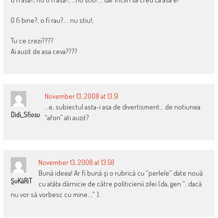
O fi bine?, o fi rau?…. nu stiu!;
Tu ce crezi????
Ai auzit de asa ceva????
November 13, 2008 at 13:51
…e, subiectul asta-i asa de divertisment… de notiunea
Didi_Sfiosu
“afon” ati auzit?
November 13, 2008 at 13:58
Bună ideea! Ar fi bună şi o rubrică cu “perlele” date nouă
ŞuKăRiT
cu atâta dărnicie de către politicienii zilei (da, gen “…dacă
nu vor să vorbesc cu mine….” ).