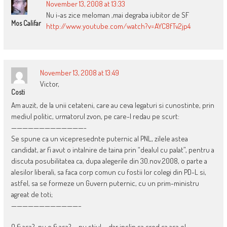
November 13, 2008 at 13:33
Nu i-as zice meloman ,mai degraba iubitor de SF
Mos Califar
http://www.youtube.com/watch?v=AYC8fTv2jp4
November 13, 2008 at 13:49
Victor,
Costi
Am auzit, de la unii cetateni, care au ceva legaturi si cunostinte, prin
mediul politic, urmatorul zvon, pe care-l redau pe scurt:
—————————————-
Se spune ca un vicepresednte puternic al PNL, zilele astea
candidat, ar fi avut o intalnire de taina prin “dealul cu palat”, pentru a
discuta posubilitatea ca, dupa alegerile din 30.nov.2008, o parte a
alesilor liberali, sa faca corp comun cu fostii lor colegi din PD-L si,
astfel, sa se formeze un Guvern puternic, cu un prim-ministru
agreat de toti;
————————————–
O fi asa?, nu o fi asa?, …nu stiu! … dar inclin sa cred ca asa e!