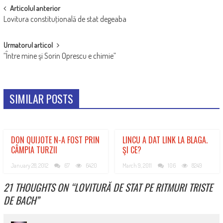
POST
Articolul anterior
Lovitura constituţională de stat degeaba
NAVIGATION
Urmatorul articol
“Între mine şi Sorin Oprescu e chimie”
SIMILAR POSTS
DON QUIJOTE N-A FOST PRIN
LINCU A DAT LINK LA BLAGA.
CÂMPIA TURZII
ŞI CE?
January 28, 2012
67
6420
March 9, 2011
106
8249
21 THOUGHTS ON “
LOVITURĂ DE STAT PE RITMURI TRISTE
DE BACH
”