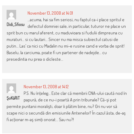
November 13, 2008 at 14:01
…acuma, hai sa fim seriosi, nu faptul ca-i place spritul e
Didi_Sfiosu
defectul domniei sale, in particular, tuturor ne place un
sprit bun cu marul aferent, cu maduvioara si fudulii dimpreuna cu
muraturi… si cu lautari… Sincer nu ma misca subiectul catusi de
putin… Las’ ca nici cu Madalin nu mi-e rusine cand e vorba de sprit!
Baselu, la carciuma, poate fi un partener de nadejde… cu
presedintia nu prea o dicleste…
November 13, 2008 at 14:12
P.S. Nu înţeleg… Este clar că membrii CNA-ului caută nod în
ŞuKăRiT
papură, de ce nu-i poartă A prin tribunale? Că-şi pot
permite puritanii moralişti, doar îi plătim bine, nu? Ori nu vor să
scape nici o secundă din emisiunile Antenelor? În cazul ăsta, de-aş
fi acţionar m-aş simţi onorat… Sau nu?!