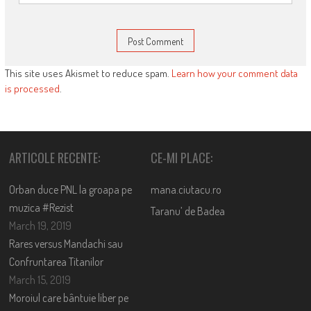
This site uses Akismet to reduce spam.
Learn how your comment data
is processed
.
ARTICOLE RECENTE:
CE-MI PLACE:
Orban duce PNL la groapa pe
mana.ciutacu.ro
muzica #Rezist
Taranu’ de Badea
March 19, 2019
Rares versus Mandachi sau
Confruntarea Titanilor
March 15, 2019
Moroiul care bântuie liber pe