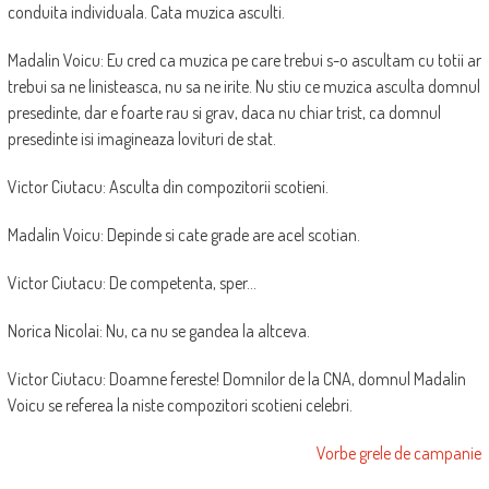
conduita individuala. Cata muzica asculti.
Madalin Voicu: Eu cred ca muzica pe care trebui s-o ascultam cu totii ar
trebui sa ne linisteasca, nu sa ne irite. Nu stiu ce muzica asculta domnul
presedinte, dar e foarte rau si grav, daca nu chiar trist, ca domnul
presedinte isi imagineaza lovituri de stat.
Victor Ciutacu: Asculta din compozitorii scotieni.
Madalin Voicu: Depinde si cate grade are acel scotian.
Victor Ciutacu: De competenta, sper…
Norica Nicolai: Nu, ca nu se gandea la altceva.
Victor Ciutacu: Doamne fereste! Domnilor de la CNA, domnul Madalin
Voicu se referea la niste compozitori scotieni celebri.
Vorbe grele de campanie