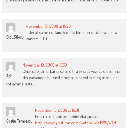
November 13, 2008 at 15:26
…decat sa ne certam, hai, mai bine-un cantec vesel sa
Didi_Sfiosu
cantam! :))))
November 13, 2008 at 15:50
Chiar ca e jalnic. Dar si sa te uiti la tv si sa vezi ca o doamna
Adi
din parlament isi trimite nepoata sa voteze legi in locul ei…
tot jalnic si asta…
November 13, 2008 at 16:31
Pentru toti fanii presedintelui jucator
Costin Tanasescu
http://www.youtube.com/watch?v=FeB215_WAtI