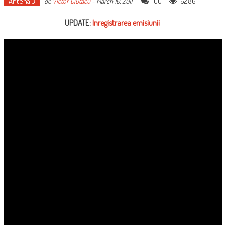
Antena 3
100
6286
de
Victor Ciutacu
-
March 10, 2011
UPDATE:
Inregistrarea emisiunii