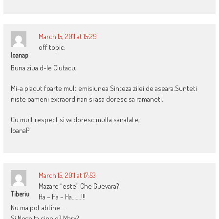
March 15, 2011 at 15:29
off topic:
Ioanap
Buna ziua d-le Ciutacu,
Mi-a placut foarte mult emisiunea Sinteza zilei de aseara.Sunteti
niste oameni extraordinari si asa doresc sa ramaneti.
Cu mult respect si va doresc multa sanatate,
IoanaP
March 15, 2011 at 17:53
Mazare “este” Che Guevara?
Tiberiu
Ha – Ha – Ha…….!!!
Nu ma pot abtine…
Si Negoita cine e? Marx?