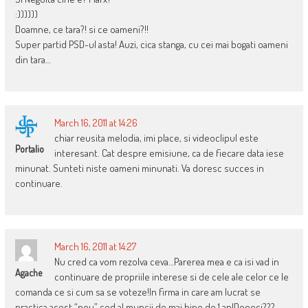
:))))))
Doamne, ce tara?! si ce oameni?!!
Super partid PSD-ul asta! Auzi, cica stanga, cu cei mai bogati oameni
din tara…
March 16, 2011 at 14:26
chiar reusita melodia, imi place, si videoclipul este
Portalio
interesant. Cat despre emisiune, ca de fiecare data iese
minunat. Sunteti niste oameni minunati. Va doresc succes in
continuare.
March 16, 2011 at 14:27
Nu cred ca vom rezolva ceva…Parerea mea e ca isi vad in
Agache
continuare de propriile interese si de cele ale celor ce le
comanda ce si cum sa se voteze!In firma in care am lucrat se
practica acest “nou” cod al muncii de mai bine de 1 an!Deeeci???