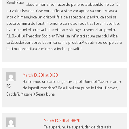
Bond-Escu
alatura,intii isi vor razui de pe luneta abtibildurile cu “Si
eu votez Basescu”,se vor sufleca si se vor apuca sa construiasca
inca o himera,inca un orizont fals de asteptare, pentru ca apoi sa
poata termina de furat in uniune ce nu au reusit sa fure in coalitie.
Dvs. nu sunteti cumva tot aceia care stringeau semnaturi pentru
P.L.D.-ul lui Theodor Stolojan?Vreti sa infiintati acum partidul Albei
ca Zapada?Sunt prea batrin ca sa ma prostiti.Prostiti-i pe cei pe care
i-ati mai prostit,ca la mine s-a inchis pravalia!
March 13, 2011 at 01:28
Ha, frumos si foarte sugestiv clipul. Domnul Mazare mai are
RC
de ispasit mandate? Deja il putem pune in trioul Chavez,
Gaddafi, Mazare:) Seara buna
March 13, 2011 at 08:20
Te superi, nu te superi, dar de data asta