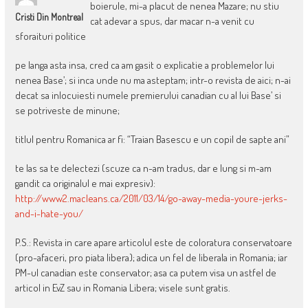
boierule, mi-a placut de nenea Mazare; nu stiu
Cristi Din Montreal
cat adevar a spus, dar macar n-a venit cu
sforaituri politice
pe langa asta insa, cred ca am gasit o explicatie a problemelor lui
nenea Base’; si inca unde nu ma asteptam; intr-o revista de aici; n-ai
decat sa inlocuiesti numele premierului canadian cu al lui Base’ si
se potriveste de minune;
titlul pentru Romanica ar fi: “Traian Basescu e un copil de sapte ani”
te las sa te delectezi (scuze ca n-am tradus, dar e lung si m-am
gandit ca originalul e mai expresiv):
http://www2.macleans.ca/2011/03/14/go-away-media-youre-jerks-
and-i-hate-you/
P.S.: Revista in care apare articolul este de coloratura conservatoare
(pro-afaceri, pro piata libera); adica un fel de liberala in Romania; iar
PM-ul canadian este conservator; asa ca putem visa un astfel de
articol in EvZ sau in Romania Libera; visele sunt gratis.