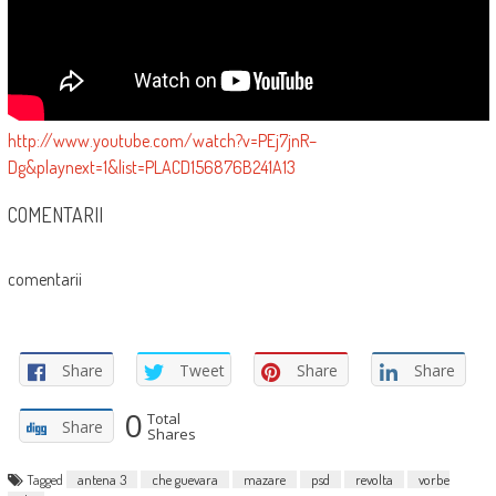
http://www.youtube.com/watch?v=PEj7jnR–
Dg&playnext=1&list=PLACD156876B241A13
COMENTARII
comentarii
Share
Tweet
Share
Share
0
Total
Share
Shares
Tagged
antena 3
che guevara
mazare
psd
revolta
vorbe