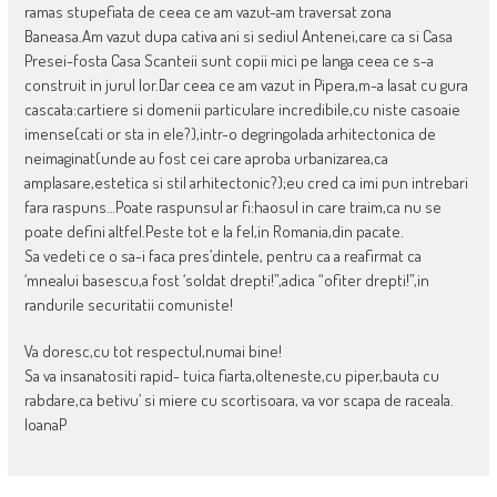
ramas stupefiata de ceea ce am vazut-am traversat zona
Baneasa.Am vazut dupa cativa ani si sediul Antenei,care ca si Casa
Presei-fosta Casa Scanteii sunt copii mici pe langa ceea ce s-a
construit in jurul lor.Dar ceea ce am vazut in Pipera,m-a lasat cu gura
cascata:cartiere si domenii particulare incredibile,cu niste casoaie
imense(cati or sta in ele?),intr-o degringolada arhitectonica de
neimaginat(unde au fost cei care aproba urbanizarea,ca
amplasare,estetica si stil arhitectonic?);eu cred ca imi pun intrebari
fara raspuns…Poate raspunsul ar fi:haosul in care traim,ca nu se
poate defini altfel.Peste tot e la fel,in Romania,din pacate.
Sa vedeti ce o sa-i faca pres’dintele, pentru ca a reafirmat ca
‘mnealui basescu,a fost ‘soldat drepti!”,adica “ofiter drepti!”,in
randurile securitatii comuniste!
Va doresc,cu tot respectul,numai bine!
Sa va insanatositi rapid- tuica fiarta,olteneste,cu piper,bauta cu
rabdare,ca betivu’ si miere cu scortisoara, va vor scapa de raceala.
IoanaP