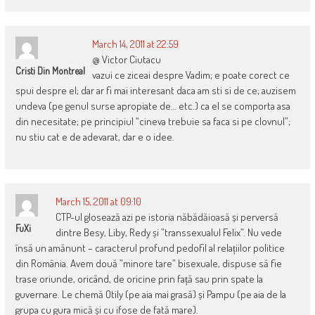
March 14, 2011 at 22:59
@ Victor Ciutacu
Cristi Din Montreal
vazui ce ziceai despre Vadim; e poate corect ce
spui despre el; dar ar fi mai interesant daca am sti si de ce; auzisem
undeva (pe genul surse apropiate de… etc.) ca el se comporta asa
din necesitate; pe principiul “cineva trebuie sa faca si pe clovnul”;
nu stiu cat e de adevarat, dar e o idee.
March 15, 2011 at 09:10
CTP-ul glosează azi pe istoria năbădăioasă și perversă
FuXi
dintre Besy, Liby, Redy și ”transsexualul Felix”. Nu vede
însă un amănunt – caracterul profund pedofil al relațiilor politice
din România. Avem două ”minore tare” bisexuale, dispuse să fie
trase oriunde, oricând, de oricine prin față sau prin spate la
guvernare. Le chemă Otily (pe aia mai grasă) și Pampu (pe aia de la
grupa cu gura mică și cu ifose de fată mare).