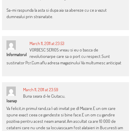
Sa-mi raspunda la asta si dupa aia sa abereze cu ce a vazut
dumnealui prin strainatate.
March 11, 2011 at 23:53
VORBESC SERIOS.vreau si eu o basca de
Informatorul
revolutionarpe care sa o port cu respect.Sunt
sustinator Pcr.Cum aflu adresa magazinului Va multumesc anticipat
March 11, 2011 at 23:59
Buna seara d-le Ciutacu,
Ioanap
Va felicit,in primul rand,ca l-ati invitat pe dl Mazare.E un om care
spune exact ceea ce gandeste si bine face.E un om cu gandire
pozitiva pentru acest neam amarat.Am ascultat ca are 10 000 de
cetateni care nu unde sa locuiasca;am fost alataieri in Bucuresti am