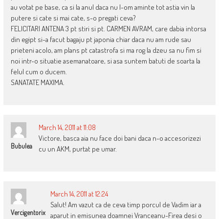
au votat pe base, ca si la anul daca nu l-om aminte tot astia vin la
putere si cate si mai cate, s-o pregati ceva?
FELICITARI ANTENA 3 pt stiri si pt. CARMEN AVRAM, care dabia intorsa
din egipt si-a facut bagaju pt japonia chiar daca nu am rude sau
prieteni acolo, am plans pt catastrofa si ma rog la dzeu sa nu fim si
noi intr-o situatie asemanatoare, si asa suntem batuti de soarta la
felul cum o ducem.
SANATATE MAXIMA.
March 14, 2011 at 11:08
Victore, basca aia nu face doi bani daca n-o accesorizezi
Bubulea
cu un AKM, purtat pe umar.
March 14, 2011 at 12:24
Salut! Am vazut ca de ceva timp porcul de Vadim iar a
Vercigentorix
aparut in emisunea doamnei Vranceanu-Firea desi o