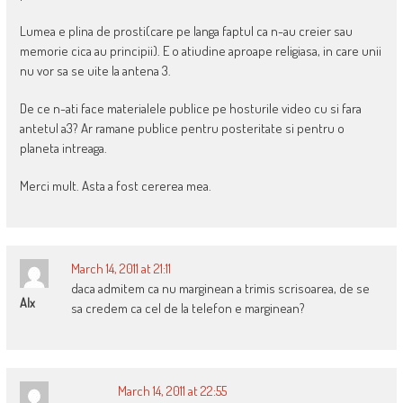
Lumea e plina de prosti(care pe langa faptul ca n-au creier sau
memorie cica au principii). E o atiudine aproape religiasa, in care unii
nu vor sa se uite la antena 3.
De ce n-ati face materialele publice pe hosturile video cu si fara
antetul a3? Ar ramane publice pentru posteritate si pentru o
planeta intreaga.
Merci mult. Asta a fost cererea mea.
March 14, 2011 at 21:11
daca admitem ca nu marginean a trimis scrisoarea, de se
Alx
sa credem ca cel de la telefon e marginean?
March 14, 2011 at 22:55