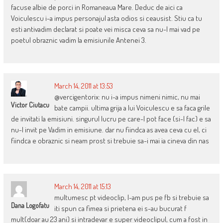
facuse albie de porci in Romaneaua Mare. Deduc de aici ca
Voiculescu i-a impus personajul asta odios si ceausist. Stiu ca tu
esti antivadim declarat si poate vei misca ceva sa nu-l mai vad pe
poetul obraznic vadim la emisiunile Antenei 3.
March 14, 2011 at 13:53
@vercigentorix: nu i-a impus nimeni nimic, nu mai
Victor Ciutacu
bate campii. ultima grija a lui Voiculescu e sa faca grile
de invitati la emisiuni. singurul lucru pe care-l pot face (si-l fac) e sa
nu-l invit pe Vadim in emisiune. dar nu fiindca as avea ceva cu el, ci
fiindca e obraznic si neam prost si trebuie sa-i mai ia cineva din nas
March 14, 2011 at 15:13
multumesc pt videoclip, l-am pus pe fb si trebuie sa
Dana Logofatu
iti spun ca fimea si prietena ei s-au bucurat f
mult(doar au 23 ani) si intradevar e super videoclipul, cum a fost in