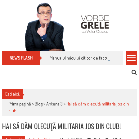
Skip
to
content
Manualul micului cititor de facturi: nu plăti nimic 
NEWS FLASH
Esti aici:
Prima pagină >
Blog
>
Antena 3
>
Hai să dăm olecuţă militaria jos din
club!
HAI SĂ DĂM OLECUŢĂ MILITARIA JOS DIN CLUB!