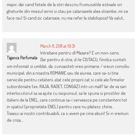
major, dar cand fetele de la stiri descriu frumusetile estivale ori
gheturile din miezul iernii si stau pe cataroaiele alea strambe, mi se
face rau! Si cand zic cataroaie, nu ma refer la stabilopozi! Va salut,
March 11, 2011 at 19:31
Intrebare pentru dl Mazare? E un non-sens.
Tiganca Parfumata
Dar pentru d-stra, d-le CIUTACU, fiindca sunteti
om informat si umblat, da: cunoasteti vreo primarie / vreun consiliu
municipal, din a noastra ROMANIE sau de aiurea, care sa-si tina
serviciile pentru cetateni, atat cele proprii cat si cele ale firmelor
subordonate (ex.:RAJA, RADET, CONGAZ) intr-un mall? Iar de va sari
interlocutorul sa va ajute cu raspunsul, sa le spuna si prostilor de
italieni de la ENEL, care continua sa-i serveasca pe constanteni tot
in spatiul (proprietate ENEL) pentru care nu platesc chirie…
Traiasc-ai nostri contribuabili, ca s-avem pe cine aburi! Si-n vremuri
de criza…