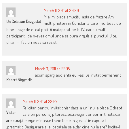
March 11, 2011 at 20:39
Mie imi place smucitul asta de Mazare!Am
Un Cetatean Dezgustat
multi prieteni in Constanta care il vorbesc de
bine. Trage de el cat poti. A mai aparut pe la TV, dar cu multi
participanti, de n-avea omul unde sa puna virgula si punctul. Uite,
chiar imi fac un ness sa rezist.
March 11, 2011 at 22:05
acum spargi audienta eu l-as lua invitat permanent
Robert Siegmeth
March 11, 2011 at 22:07
Felicitari pentru invitat,chiar daca la unii nu le place.E drept
Victor
ca e un personaj pitoresc,extravagant uneori in tinuta,dar
are curaj,ii merge mintea,e franc (ce e in gusa si in capusa)
,pragmatic.Desigur are si el pacatele sale,dar cine nu le are? Incita-l