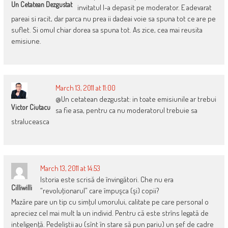
Un Cetatean Dezgustat
invitatul l-a depasit pe moderator. E adevarat
pareai si racit, dar parca nu prea ii dadeai voie sa spuna tot ce are pe
suflet. Si omul chiar dorea sa spuna tot. As zice, cea mai reusita
emisiune.
March 13, 2011 at 11:00
@Un cetatean dezgustat: in toate emisiunile ar trebui
Victor Ciutacu
sa fie asa, pentru ca nu moderatorul trebuie sa
straluceasca
March 13, 2011 at 14:53
Istoria este scrisă de învingători. Che nu era
Cilliwilli
“revoluţionarul” care împuşca (şi) copii?
Mazăre pare un tip cu simţul umorului, calitate pe care personal o
apreciez cel mai mult la un individ. Pentru că este strîns legată de
inteligenţă. Pedeliştii au (sînt în stare să pun pariu) un şef de cadre