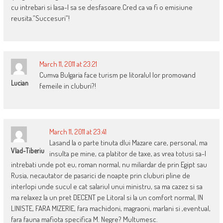
cu intrebari si lasa-l sa se desfasoare.Cred ca va fi o emisiune
reusita.”Succesuri”!
March 11, 2011 at 23:21
Cumva Bulgaria face turism pe litoralul lor promovand
Lucian
femeile in cluburi?!
March 11, 2011 at 23:41
Lasand la o parte tinuta dlui Mazare care, personal, ma
Vlad-Tiberiu
insulta pe mine, ca platitor de taxe, as vrea totusi sa-l
intrebati unde pot eu, roman normal, nu miliardar de prin Egipt sau
Rusia, necautator de pasarici de noapte prin cluburi pline de
interlopi unde sucul e cat salariul unui ministru, sa ma cazez si sa
ma relaxez la un pret DECENT pe Litoral si la un comfort normal, IN
LINISTE, FARA MIZERIE, fara machidoni, magraoni, marlani si ,eventual,
fara fauna mafiota specifica M. Negre? Multumesc.