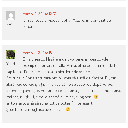
March 12, 2011 at 12:55
Fain cantecu si videoclipul.Iar Mazare, m-a amuzat de
Emi
minune!
March 12, 2011 at 15:23
Emisiunea cu Mazăre e dintr-o lume, iar cea cu -de
Violet
exemplu- Turcan, din alta. Prima, plină de conţinut, de la
cap la coadă, cea de-a doua, o pierdere de vreme.
Am rudă în Constanţa care nici nu vrea să audă de Mazăre. Eu, din
afară, văd ce văd şi alţii. Îmi place că nu se ascunde după vorbe,
spune ce gândeşte, nu turuie ce-i spun alţii, face treabă ( mai bună,
mai rea, nu ştiu ), e de-o seamă cu mine, e inginer…
Iar tu ai avut grijă să atingi tot ce putea fi interesant.
Şi ce berete în oglindă aveaţi, măi…