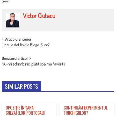
grele
Victor Ciutacu
POST
Articolul anterior
Lincu a dat link la Blaga. Şi ce?
NAVIGATION
Urmatorul articol
Nu-mi schimb nici plătit spaima favorită
SIMILAR POSTS
OPOZIŢIE ÎN ŢARA
CONTINUĂM EXPERIMENTUL
CNEZATELOR PORTOCALII
TINICHIGIILOR?