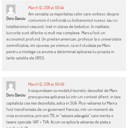
March 12, 2011 at 00:44
Am senzatia ca majoritatea celor care vorbesc despre
Doru Danciu
comunism il confunda cu bolsevismul rusesc sau cu
totalitarismul ceausist, trait in starea de bebelusi. In realitate,
lucrurile sunt diferite si mult mai complexe. Marx a fost un
economist profund. Un prieten american, profesor la o universitate
semnificativa, imi spunea, pe vremuri, ca ei il studiaza pe Marx
pentru a intelege ce anume a determinat aplicarea lui proasta in
tarile satelite ale URSS.
March 12, 2011 at 00:49
Ii raspundeam ca modelul teoretic dezvoltat de Marx
Doru Danciu
presupunea aplicarea lui intr-un context diferit: in tara
capitalista cea mai dezvoltata, adica in SUA. Plus-valoarea lui Marx a
fost transformata de un guvernant francez, intr-un moment de
criza economica, prin anii ’70, in “valoare adaugata” care merita o
taxare speciala: VAT = TVA. Acum se aplica la valoarea de piata a