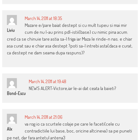
March 14, 2011 at 18:35
Mazare e/pare baiat destept si cu mult tupeu si mai mir
Liviu
cum de nu l-au prins pdl-istii(base) cu nimic pina acum.
cred ca se chinuie tare astia sa-l friga iar Maza le rinde-n nas. e chiar
asa curat sau e chiar asa destept ?poti sa-l intrebi asta(daca e curat,
ca destept ne dam seama dupa raspuns)?
March 14, 2011 at 19:48
NEWS ALERT-Victore,iar le-ai dat ceata la baieti?
Bond-Escu
March 14, 2011 at 21:06
va rog io ca scurtele colaje pe care le faceti(cele cu
Alx
contradictiile lui base, boc, oricine altcineva) sa pe puneti
pe net, dar fara antetul antena3