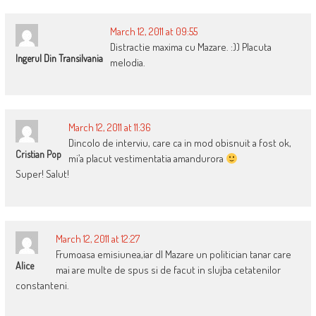
March 12, 2011 at 09:55
Distractie maxima cu Mazare. :)) Placuta
Ingerul Din Transilvania
melodia.
March 12, 2011 at 11:36
Dincolo de interviu, care ca in mod obisnuit a fost ok,
Cristian Pop
mi’a placut vestimentatia amandurora
Super! Salut!
March 12, 2011 at 12:27
Frumoasa emisiunea,iar dl Mazare un politician tanar care
Alice
mai are multe de spus si de facut in slujba cetatenilor
constanteni.