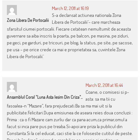
March 12, 2011 at 16:19
S-a declansat actiunea nationala ˝Zona
Zona Libera De Portocalii
Libera de Portocalii˝ – care marcheaza
sfarsitul ciumei portocalii. Fiecare cetatean nemultumit de aceasta
guvernare sa aiba inscris la poarta, pe balcon, pe masina, pe ziduri,
pe geci, pe garduri, pe tricouri, pe blog, la status, pe site, pe sacose,
pe usa – pe orice crede ca mai e proprietatea sa, cuvintele ˝Zona
Libera de Portocalii˝.
March 12, 2011 at 16:44
Coane, o comisesi si p-
Ansamblul Coral "luna Asta Iesim Din Criza"...
asta: sa ma tii cu
fasoalea-n “Mazare”, fara prejudecati.Ba sa ma mai uit si la
publicitate.Felicitari.Dupa emisiunea de aseara reies doua concluzii :
Prima : ca o fi Mazare cam zurliu dar ca pana acum,ca primar,omul a
facut si inca pare pus pe treaba.Si-apoi are priza la publicul din
Constanta.Si la cel educat, caci stie la ce foloseste cutitul de peste.