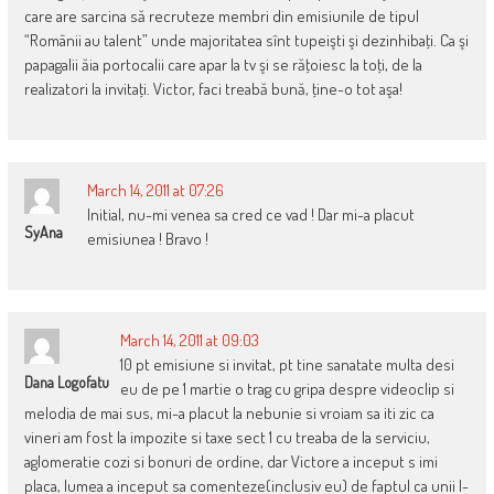
care are sarcina să recruteze membri din emisiunile de tipul
“Românii au talent” unde majoritatea sînt tupeişti şi dezinhibaţi. Ca şi
papagalii ăia portocalii care apar la tv şi se răţoiesc la toţi, de la
realizatori la invitaţi. Victor, faci treabă bună, ţine-o tot aşa!
March 14, 2011 at 07:26
Initial, nu-mi venea sa cred ce vad ! Dar mi-a placut
SyAna
emisiunea ! Bravo !
March 14, 2011 at 09:03
10 pt emisiune si invitat, pt tine sanatate multa desi
Dana Logofatu
eu de pe 1 martie o trag cu gripa despre videoclip si
melodia de mai sus, mi-a placut la nebunie si vroiam sa iti zic ca
vineri am fost la impozite si taxe sect 1 cu treaba de la serviciu,
aglomeratie cozi si bonuri de ordine, dar Victore a inceput s imi
placa, lumea a inceput sa comenteze(inclusiv eu) de faptul ca unii l-