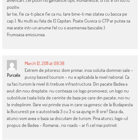
american, cel putin nu gandeste tipic Romaneste, si tot e un lucru
pozitiv.
Iar tie, fie ca-ti place fie ca nu, tare bine-ti mai statea cu basca pe
cap:). Nu multi au fata de El Capitan. Poate Ciuvica si CTP ar putea sa
mai arate intr-un anume fel cu o asemenea bascalie:).
Frumoasa emisiunea.
March 12, 2011 at 09:38
Extrem de pitoresc dom primar, insa solutia domniei sale –
Purcelix
pussy based tourism – nu e aplicabila la nivel national. Ca
sa faci turism la nivel iti trebuie infrastructura. Din pacate Badea a
avut din nou dreptate: nu conteaza ce logo promovezi, un logo nu
substituie toata lista de cerinte de baza pe care din pacate, noi nu
le indeplinim. Oare voi prinde ziua in care sa gonesc de la Budapesta
la Bucuresti pe o autostrada 3 cu 3 si sa ajung in 8 ore? Daca da,
atunci vom avea o baza sa discutam de turism. Pina atunci, logo-ul
propus de Badea – Romania , no roads – ar fi cel mai potrivit.