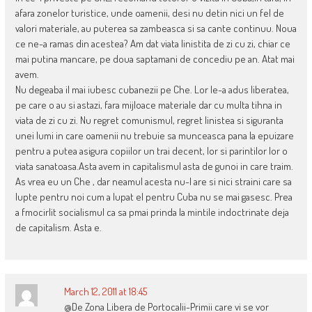
afara zonelor turistice, unde oamenii, desi nu detin nici un fel de
valori materiale, au puterea sa zambeasca si sa cante continuu. Noua
ce ne-a ramas din acestea? Am dat viata linistita de zi cu zi, chiar ce
mai putina mancare, pe doua saptamani de concediu pe an. Atat mai
avem.
Nu degeaba il mai iubesc cubanezii pe Che. Lor le-a adus liberatea,
pe care o au si astazi, fara mijloace materiale dar cu multa tihna in
viata de zi cu zi. Nu regret comunismul, regret linistea si siguranta
unei lumi in care oamenii nu trebuie sa munceasca pana la epuizare
pentru a putea asigura copiilor un trai decent, lor si parintilor lor o
viata sanatoasa.Asta avem in capitalismul asta de gunoi in care traim.
As vrea eu un Che , dar neamul acesta nu-l are si nici straini care sa
lupte pentru noi cum a lupat el pentru Cuba nu se mai gasesc. Prea
a fmocirlit socialismul ca sa pmai prinda la mintile indoctrinate deja
de capitalism. Asta e.
March 12, 2011 at 18:45
@De Zona Libera de Portocalii-Primii care vi se vor