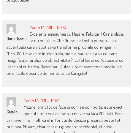
produsului!!!
March 12, 2011 at 00:54
Excelenta emisiunea cu Mazare. Felicitari ! Ca ne place,
Doru Danciu
ca nu ne place, Che Guevara a fost o personalitate
accentuata care a stiut sa-si transforme propriile convingeri in
“DESTIN”. Ce valoare intelectuala, morala, sau sociala au cei care-l
neaga fara a-l analiza cu obiectivitate ?! La fel fac si cu Nastase si cu
Iliescu si cu Badea, Gadea sau Ciutacu. Sunt asemenea canaliei de
pe ulitzele descrise de nenea Iancu Caragiale!
March 12, 2011 at 01:52
Mazare, print tot ce face si cum se comporta, este exact
Catalin
opusul a tot ceea ce fac sau nu vor sa faca PDL-istii. Pacat
ca n-avem mai multi ca el in functii de decizie presarati peste tot
prin tara. Mazare, chiar daca nu gandeste occidental, ci latino-