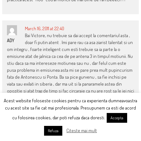
March 16, 2011 at 22:40
Bai Victore, nu trebuie sa dai accept la comentariul asta ,
ADY
doar fi putin atent . Imi pare rau ca asa ziarist talentat si un
om integru , foarte inteligent cum esti trebuie sa ia parte la o
emisiune atat de jalnica ca cea de pe antena 3 in timpul motiunii. Nu
stiu daca sa ma intereseze motiunea sau nu , dar felul cum este
pusa problema in emisiunea asta mi se pare prea mult pupincurism
fata de Antonescu si Ponta. Ba sa pice gurvenu , sa fie inchisi pe
viata sau exilati in siberia , dar ma uit si la panaramele astea din
opozitie si atat trag de timp si fac circaraie ca nu are rost sa le iei nici
macar interviu. Uita-te si tu la ei cat sunt de jalnici si de josnici . Bine
Acest website foloseste cookies pentru ca experienta dumneavoastra
acum sunt si interesele la mijloc de trebuie sa le ascultati prostiile
cu acest site sa fie cat mai profesionala. Presupunem ca esti de acord
lor , insa respecta-te pe tine si fa-te ca iti este rau de tot . Mai bine
cu folosirea cookies, dar poti refuza daca doresti.
Accepta
pleci si ramai un om respectabil decat sa ajungi o pasare intr-o
colivie incercand sa repeti fara succes prostiile lor . Nu mai zic ca ai
Citeste mai mult
Refuza
o colega noua jalnica care nu stie ce zice , de aia nici nu i-am retinut
numele, vorbeste fara niciun argument . Trai-ti-ar chiar asa ?