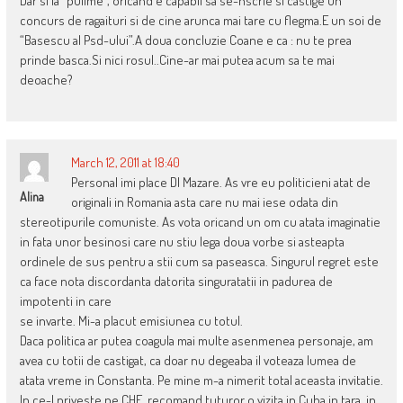
Dar si la “pulime”, oricand e capabil sa se-nscrie si castige un
concurs de ragaituri si de cine arunca mai tare cu flegma.E un soi de
“Basescu al Psd-ului”.A doua concluzie Coane e ca : nu te prea
prinde basca.Si nici rosul..Cine-ar mai putea acum sa te mai
deoache?
March 12, 2011 at 18:40
Personal imi place Dl Mazare. As vre eu politicieni atat de
Alina
originali in Romania asta care nu mai iese odata din
stereotipurile comuniste. As vota oricand un om cu atata imaginatie
in fata unor besinosi care nu stiu lega doua vorbe si asteapta
ordinele de sus pentru a stii cum sa paseasca. Singurul regret este
ca face nota discordanta datorita singuratatii in padurea de
impotenti in care
se invarte. Mi-a placut emisiunea cu totul.
Daca politica ar putea coagula mai multe asenmenea personaje, am
avea cu totii de castigat, ca doar nu degeaba il voteaza lumea de
atata vreme in Constanta. Pe mine m-a nimerit total aceasta invitatie.
In ce-l priveste pe CHE, recomand tuturor o vizita in Cuba,in tara, in