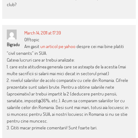
club?
March 14, 2011 at 17:39
Offtopic
Bigradu
Am gasit
un articol pe yahoo
despre cei mai bine platiti
“civil servants” in SUA.
Cateva lucruri care ar trebui analizate:
1. care este atitudinea generala care se asteapta de la acestia (mai
multe sacrificii si salarii mai mici decat in sectorul privat)
2. nivelul salariilor de acolo comparativ cu cele din Romania. Cifrele
prezentate sunt salarii brute. Pentru a obtine salariile nete
(aproximativ) ar trebui impartit la 2 (deducere pentru pensii,
sanatate, impozit@36%, etc.). Acum sa comparam salariilor lor cu
salariile celor din Romania. Desi sunt mai mari, totusi aia locuiesc in
si muncesc pentru SUA, ai nostri locuiesc in Romania si nu se stie
pentru cine muncesc.
3. Cititi macar primele comentarii! Sunt foarte tari.