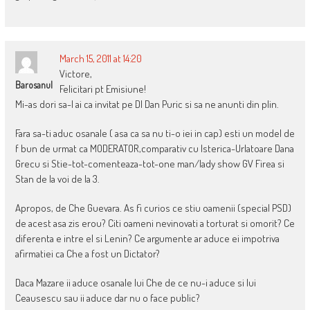
March 15, 2011 at 14:20
Victore,
Barosanul
Felicitari pt Emisiune!
Mi-as dori sa-l ai ca invitat pe Dl Dan Puric si sa ne anunti din plin.
Fara sa-ti aduc osanale ( asa ca sa nu ti-o iei in cap) esti un model de
f bun de urmat ca MODERATOR,comparativ cu Isterica-Urlatoare Dana
Grecu si Stie-tot-comenteaza-tot-one man/lady show GV Firea si
Stan de la voi de la 3.
Apropos, de Che Guevara. As fi curios ce stiu oamenii (special PSD)
de acest asa zis erou? Citi oameni nevinovati a torturat si omorit? Ce
diferenta e intre el si Lenin? Ce argumente ar aduce ei impotriva
afirmatiei ca Che a fost un Dictator?
Daca Mazare ii aduce osanale lui Che de ce nu-i aduce si lui
Ceausescu sau ii aduce dar nu o face public?