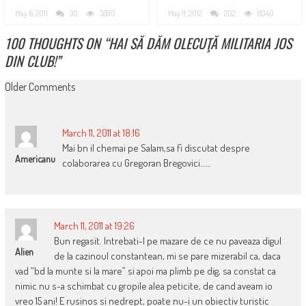
May 6, 2011
30
3590
May 11, 2012
202
8040
100 THOUGHTS ON “
HAI SĂ DĂM OLECUŢĂ MILITARIA JOS
DIN CLUB!
”
COMMENT
Older Comments
NAVIGATION
March 11, 2011 at 18:16
Mai bn il chemai pe Salam,sa fi discutat despre
Americanu
colaborarea cu Gregoran Bregovici……
March 11, 2011 at 19:26
Bun regasit. Intrebati-l pe mazare de ce nu paveaza digul
Alien
de la cazinoul constantean, mi se pare mizerabil ca, daca
vad “bd la munte si la mare” si apoi ma plimb pe dig, sa constat ca
nimic nu s-a schimbat cu gropile alea peticite, de cand aveam io
vreo 15 ani! E rusinos si nedrept, poate nu-i un obiectiv turistic