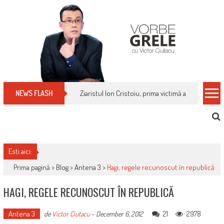
Skip
to
content
Ziaristul Ion Cristoiu, prima victimă a noi cenzuri 
NEWS FLASH
Esti aici:
Prima pagină >
Blog
>
Antena 3
>
Hagi, regele recunoscut în republică
HAGI, REGELE RECUNOSCUT ÎN REPUBLICĂ
Antena 3
21
2978
de
Victor Ciutacu
-
December 6, 2012