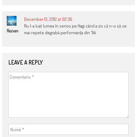
December 13, 2012 at 02:36
Nu l-a luat lumea în serios pe Hagi când a zis că n-o să se
Razvan
mai repete degrabă performanţa din ’94.
LEAVE A REPLY