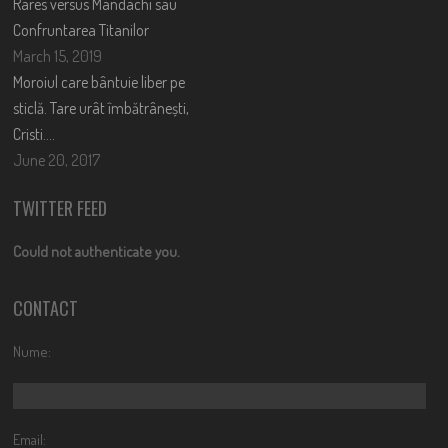
Rares versus Mandachi sau
Confruntarea Titanilor
March 15, 2019
Moroiul care bântuie liber pe
sticlă. Tare urât îmbătrânești,
Cristi….
June 20, 2017
TWITTER FEED
Could not authenticate you.
CONTACT
Nume:
Email: