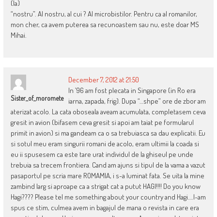
(la)
“nostru”. Al nostru, al cui ? Al microbistilor. Pentru ca al romanilor,
mon cher, ca avem puterea sa recunoastem sau nu, este doar MS
Mihai.
December 7, 2012 at 21:50
In ’96 am fost plecata in Singapore (in Ro era
Sister_of_moromete
iarna, zapada, frig). Dupa “…shpe” ore de zbor am
aterizat acolo. La cata oboseala aveam acumulata, completasem ceva
gresit in avion (bifasem ceva gresit si apoi am taiat pe formularul
primit in avion) si ma gandeam ca o sa trebuiasca sa dau explicatii. Eu
si sotul meu eram singurii romani de acolo, eram ultimii la coada si
eu ii spusesem ca este tare urat individul de la ghiseul pe unde
trebuia sa trecem frontiera. Cand am ajuns si tipul de la vama a vazut
pasaportul pe scria mare ROMAMIA, i s-a luminat fata. Se uita la mine
zambind larg si aproape ca a strigat cat a putut HAGI!!!! Do you know
Hagi???? Please tel me something about your country and Hagi….I-am
spus ce stim, culmea avem in bagajul de mana o revista in care era