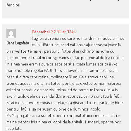
fericite!
December 7, 2012 at 07:46
Hagi un alt roman cu care ne mandrim.Imi aduc aminte
Dana Logofatu
ca in 1994 atunci cand nationala ajunsese sa joace la
un nivel foarte mare , pe atunci fotbalul era chiar o mandrie cu
jucatori unul si unul ma pregateam sa aduc pe lume al doilea copil, si
in sinea mea eram sigura ca este baiat si toata lumea stia ca ii v-oi
pune numele regelui HAGI, dar s-a dovedit ca m-am inselat si am
nascut o fata care maine implineste 18 ani.Ce au trecut anii, pe
vremea aceea ma uitam la fotbal pentru ca existau oameni valorosi,
astazi sunt satula de asa zisii fotbalisti de care aud toata ziua la tv
sau in tabloidele de scandal (bine recunosc ca nu sunt toti la fel).
Sa ai o emisiune frumoasa si relaxanta diseara, toate urarile de bine
pentru HAGI si sa ne auzim cu bine de duminica incolo.
PS.Ma pregatesc cu sufletul pentru majoratul fiicei mele astazi, iar
maine pentru intalnirea cu copii de la spitalul fundeni, sper sa pot
face fata.