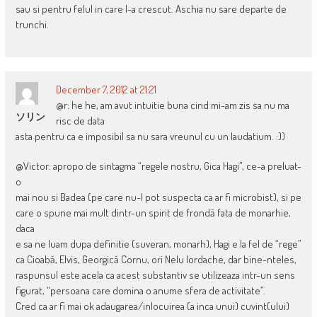
sau si pentru felul in care l-a crescut. Aschia nu sare departe de
trunchi.
December 7, 2012 at 21:21
@r: he he, am avut intuitie buna cind mi-am zis sa nu ma
ソリン
risc de data
asta pentru ca e imposibil sa nu sara vreunul cu un laudatium. :))
@Victor: apropo de sintagma “regele nostru, Gica Hagi”, ce-a preluat-
o
mai nou si Badea (pe care nu-l pot suspecta ca ar fi microbist), si pe
care o spune mai mult dintr-un spirit de frondă fata de monarhie,
daca
e sa ne luam dupa definitie (suveran, monarh), Hagi e la fel de “rege”
ca Cioabă, Elvis, Georgică Cornu, ori Nelu Iordache, dar bine-nteles,
raspunsul este acela ca acest substantiv se utilizeaza intr-un sens
figurat, “persoana care domina o anume sfera de activitate”.
Cred ca ar fi mai ok adaugarea/inlocuirea (a inca unui) cuvint(ului)