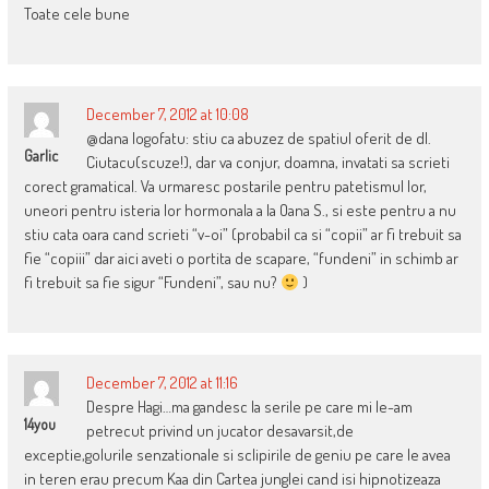
Toate cele bune
December 7, 2012 at 10:08
@dana logofatu: stiu ca abuzez de spatiul oferit de dl.
Garlic
Ciutacu(scuze!), dar va conjur, doamna, invatati sa scrieti
corect gramatical. Va urmaresc postarile pentru patetismul lor,
uneori pentru isteria lor hormonala a la Oana S., si este pentru a nu
stiu cata oara cand scrieti “v-oi” (probabil ca si “copii” ar fi trebuit sa
fie “copiii” dar aici aveti o portita de scapare, “fundeni” in schimb ar
fi trebuit sa fie sigur “Fundeni”, sau nu?
)
December 7, 2012 at 11:16
Despre Hagi…ma gandesc la serile pe care mi le-am
14you
petrecut privind un jucator desavarsit,de
exceptie,golurile senzationale si sclipirile de geniu pe care le avea
in teren erau precum Kaa din Cartea junglei cand isi hipnotizeaza