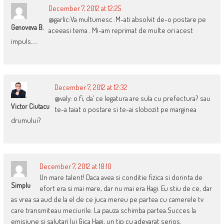
December 7, 2012 at 12:25
@garlic:Va multumesc .M-ati absolvit de-o postare pe
Genoveva B.
aceeasi tema . Mi-am reprimat de multe ori acest
impuls…..
December 7, 2012 at 12:32
@valy: o fi, da’ ce legatura are sula cu prefectura? sau
Victor Ciutacu
te-a taiat o postare si te-ai slobozit pe marginea
drumului?
December 7, 2012 at 18:10
Un mare talent! Daca avea si conditie fizica si dorinta de
Simplu
efort era si mai mare, dar nu mai era Hagi. Eu stiu de ce, dar
as vrea sa aud de la el de ce juca mereu pe partea cu camerele tv
care transmiteau meciurile. La pauza schimba partea.Succes la
emisiune si salutari lui Gica Hagi, un tip cu adevarat serios.