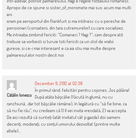
Intr-adevar, potrivit palmaresului, Hagi e regele fotbalului romanesc.
Apropo de ce spune si sister_of_moromete mai sus: acum mai multi
ani
eram pe aeroportul din Frankfurt si ma intilnesc cu o pereche de
pensionari (consateni, din tara cutremurelor) cu care socializez.
Ma intreaba zimbind fericiti: “Comaneci ? Hagi ?”; cam despre atit
trebuie sa vorbesti si turuie toti fericiti ca un stol de vrabii
gurese; si ce-i mai interesant e ca aia stiu mai multe despre
palmaresul alor nostri decit noi.
December 9, 2012 at 02:38
În primul rând, felicitări pentru cojones. Jos pălăria!
Cătălin Ionescu
După atâta băşcălie (făcută în glumă, nu cu
ranchiună…dar tot băşcălie rămâne), în legătură cu “să fie bine, ca
să nu fie rău”, nu credeam că 1) îl vei invita vreodată; 2) va accepta.
De aici rezultă că sunteţi (atât invitatul cât şi gazda) doi oameni
decenţi, moderaţi, cu simţul umorului dezvoltat (printre multe
altele)…