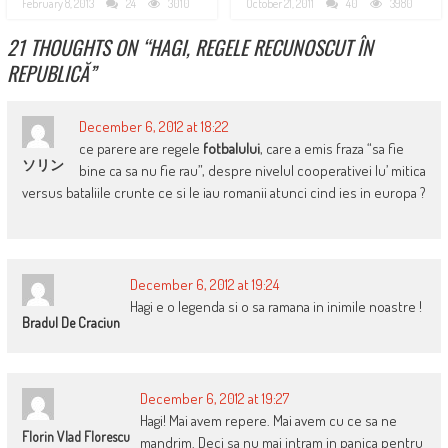
February 8, 2013
24
3010
October 21, 2011
40
3980
21 THOUGHTS ON “
HAGI, REGELE RECUNOSCUT ÎN
REPUBLICĂ
”
December 6, 2012 at 18:22
ce parere are regele
fotbalului
, care a emis fraza “sa fie
ソリン
bine ca sa nu fie rau”, despre nivelul cooperativei lu’ mitica
versus bataliile crunte ce si le iau romanii atunci cind ies in europa ?
December 6, 2012 at 19:24
Hagi e o legenda si o sa ramana in inimile noastre !
Bradul De Craciun
December 6, 2012 at 19:27
Hagi! Mai avem repere. Mai avem cu ce sa ne
Florin Vlad Florescu
mandrim. Deci sa nu mai intram in panica pentru