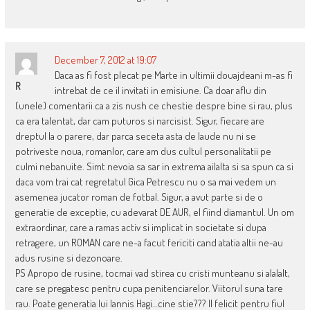
December 7, 2012 at 19:07
Daca as fi fost plecat pe Marte in ultimii douajdeani m-as fi
R
intrebat de ce il invitati in emisiune. Ca doar aflu din
(unele) comentarii ca a zis nush ce chestie despre bine si rau, plus
ca era talentat, dar cam puturos si narcisist. Sigur, fiecare are
dreptul la o parere, dar parca seceta asta de laude nu ni se
potriveste noua, romanlor, care am dus cultul personalitatii pe
culmi nebanuite. Simt nevoia sa sar in extrema ailalta si sa spun ca si
daca vom trai cat regretatul Gica Petrescu nu o sa mai vedem un
asemenea jucator roman de fotbal. Sigur, a avut parte si de o
generatie de exceptie, cu adevarat DE AUR, el fiind diamantul. Un om
extraordinar, care a ramas activ si implicat in societate si dupa
retragere, un ROMAN care ne-a facut fericiti cand atatia altii ne-au
adus rusine si dezonoare.
PS Apropo de rusine, tocmai vad stirea cu cristi munteanu si alalalt,
care se pregatesc pentru cupa penitenciarelor. Viitorul suna tare
rau. Poate generatia lui Iannis Hagi…cine stie??? Il felicit pentru fiul