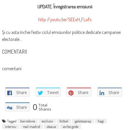
UPDATE: Înregistrarea emisiunii
http://youtu.be/SEExH_FLoFs
Şi cu asta închei festiv ciclul emisiunilor politice dedicate campaniei
electorale…
COMENTARII
comentarii
Share
Tweet
Share
Share
0
Total
Share
Shares
Tagged
barcelona
exclusiv
fotbal
galatasaray
hagi
interviu
real madrid
steaua
vorbe grele