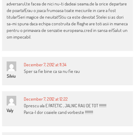
adversarul,te facea de nici nu-ti dadeai seama,de la orice departare
de poarta!Erau o joaca frumoasa toate meciurile in care a fost
titular!Seri magice de neuitat!Stiu ca este devotat Stelei si as dori
sa-mi spuna daca echipa construita de Reghe are toti asii in maneca
pentru o primavara de senzatie europeana,cred in sansa ei!Salut un
om impecabil.
December 7, 2012 at 11:34
Sper sa fie bine ca sa nu fie rau
Silviu
December 7, 2012 at 12:22
Oprescu ala E PATETIC , JALNIC RAU DE TOT !!!!!!!!
Valy
Parca-l dor coaiele cand vorbeste !!!!!!!!!