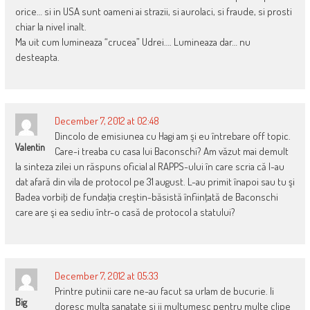
orice… si in USA sunt oameni ai strazii, si aurolaci, si fraude, si prosti
chiar la nivel inalt.
Ma uit cum lumineaza “crucea” Udrei…. Lumineaza dar… nu
desteapta.
December 7, 2012 at 02:48
Dincolo de emisiunea cu Hagi am şi eu întrebare off topic.
Valentin
Care-i treaba cu casa lui Baconschi? Am văzut mai demult
la sinteza zilei un răspuns oficial al RAPPS-ului în care scria că l-au
dat afară din vila de protocol pe 31 august. L-au primit înapoi sau tu şi
Badea vorbiţi de fundaţia creştin-băsistă înfiinţată de Baconschi
care are şi ea sediu într-o casă de protocol a statului?
December 7, 2012 at 05:33
Printre putinii care ne-au facut sa urlam de bucurie. Ii
Big
doresc multa sanatate si ii multumesc pentru multe clipe