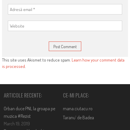
This site uses Akismet to reduce spam.
Learn how your comment data
is processed
.
ARTICOLE RECENTE:
CE-MI PLACE:
Orban duce PNL la groapa pe
mana.ciutacu.ro
muzica #Rezist
Taranu’ de Badea
March 19, 2019