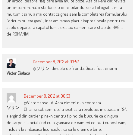
un articol despre Hagi care avea multe poze. Asa ca i-am dat revista
(in limba romana) ii starluceau ochii uitandu-se la fotografii , mi-a
multumit si nu a mai contat ca gresisem la completarea formularului
(oricum nu era grav) , insa am ramas placut impresionata pentru ca
acolo departe la capatul lumii, existau oameni care stiau de HAGI si
de ROMANIA!
December 8, 2012 at 03:52
@ソリン: dincolo de fronda, Gica a fost enorm
Victor Ciutacu
December 8, 2012 at 06:53
@Victor: absolut. Asta nimeni n-o contesta.
ソリン
Chiar si subsemnatu’ a iesit ca la revolutie, in strada, in ’94,
alergind din cartier pina-n centru tipind de bucurie ca din gura
de sarpe si socializind cu o gramada de oameni ce nu-i cunosteam,
inclusiv la ambasada licuriciului, ca sa le uram de bine.