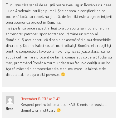
Eu nu ştiu câtă şansă de reuşită poate avea Hagi în România cu ideea
lui de Academie, dar îi ţin pumnii. Ştie ce vrea, e conştient de ce
poate să facă, dar repet, nu ştiu cât de fericită este alegerea iniţierii
unui asemenea proiect în România.
Însă pe lângă orice aspect în legătură cu scurta sa incursiune prin
antrenorat, patronat, sponsorizat etc., rămâne un simbol al
României. Şi asta pentru că dincolo de asemănările sau deosebirile
dintre el şi Dobrin, Balaci sau alţi mari fotbalişti Români, el a reuşit (şi
printr-o conjunctură favorabilă – având şansa să joace afară), să ne
aducă cel mai mare procent de faimă, comparativ cu ceilalţi fotbalişti
mari, promovând România mai mult decat au facut-o ceilalţi la un loc.
Aşa că măcar din perspectiva asta, e cel mai mare. La talent, e de
discutat…dar e deja o altă poveste.
December 9, 2012 at 21:42
Respect pentru tot ce a facut HAGI! O emisine reusita…
Bebe
domolita si linistitoare