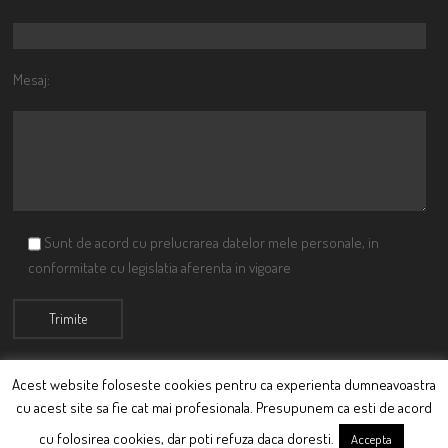
Mesaj:
Sunt de acord cu prelucrarea datelor mele personale, in
conformitate cu legislatia aferenta in vigoare
Acest website foloseste cookies pentru ca experienta dumneavoastra
cu acest site sa fie cat mai profesionala. Presupunem ca esti de acord
© Ciutacu 2015 Parte a Imperiului Ciutacesc.
cu folosirea cookies, dar poti refuza daca doresti.
Accepta