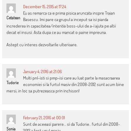
December 15, 2015 at 17:24
Eu as remarca ca e prima pisica aruncata inspre Traian
Cetatean
Basescu. Imi pare ca grupul a inceput sa isi piarda
increderea in capacitatea/intentia boss-ului de a-i ajuta pe altii
decat el insusi. Asta dupa ce au mancat o paine impreuna.
Astept cu interes dezvoltarile ulterioare.
January 4, 2016 at 21:06
Multi pnl-isti si pmp-isi care au luat parte la masacraarea
Tudorie
economiei si la furtul masiv din 2008-2012 sunt acum bine
mersi, in loc sa putrezeasca prin inchisori!
February 21, 2016 at 00:01
Sunt de aceeasi parere… si da Tudorie.. furtul din 2008-
Sonia
2012 a fost unul masiv..