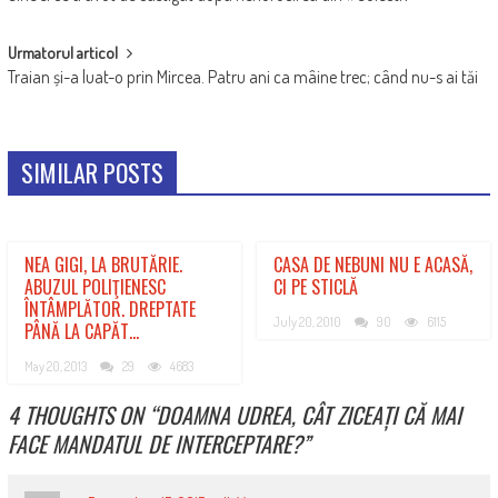
NAVIGATION
Urmatorul articol
Traian și-a luat-o prin Mircea. Patru ani ca mâine trec; când nu-s ai tăi
SIMILAR POSTS
NEA GIGI, LA BRUTĂRIE.
CASA DE NEBUNI NU E ACASĂ,
ABUZUL POLIŢIENESC
CI PE STICLĂ
ÎNTÂMPLĂTOR. DREPTATE
July 20, 2010
90
6115
PÂNĂ LA CAPĂT…
May 20, 2013
29
4683
4 THOUGHTS ON “
DOAMNA UDREA, CÂT ZICEAȚI CĂ MAI
FACE MANDATUL DE INTERCEPTARE?
”