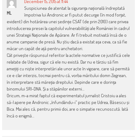
December 15, 2015 at 11:44
Suspiciunea de atentat la siguranța națională îndreptată
ML
împotriva lui Andronic ar fi putut decurge (în mod forțat,
evident) din hotărârea unei ședințe CSAT (de prin 2010) care privea
introducerea presei la capitolul vulnerabilități ale României în cadrul
unei Strategii Naționale de Apărare. Ar fi trebuit motivată însă de o
anume campanie de presă. Nu știu dacă a existat așa ceva, ca să fie
măcar un capăt de ață pentru anchetatori.
Cât privește răspunsul referitor la actele normative ce justifică cele
relatate de Udrea, sigur că ele nu există. Dar nu e târziu să fim
amețiți cu niște interpretări ale unor acte în vigoare, care să permită
ce e clar interzis, tocmai pentru că, vorba măritului domn Zegrean,
în interpretare stă măreția dreptului. Depinde care e dorința
binomului SRI-DNA. Și a stăpânilor externi…
Oricum, m-a mirat faptul că experimentatul jurnalist Cristoiu a ales
să-l apere pe Andronic „înfundându-i” practic pe Udrea, Băsescu și
Bica. Mai ales că, pentru primii doi, are o simpatie recunoscută. Iată
încă o enigmă…