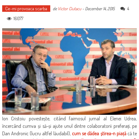
Ce-mi provoaca scarba
4
de
Victor Ciutacu
-
December 14, 2015
16077
Ion Cristoiu povestește, citând faimosul jurnal al Elenei Udrea,
încercând cumva și să-și ajute unul dintre colaboratorii preferați, pe
Dan Andronic (lucru altfel lăudabil),
cum se dădea știrea-n piață
că te