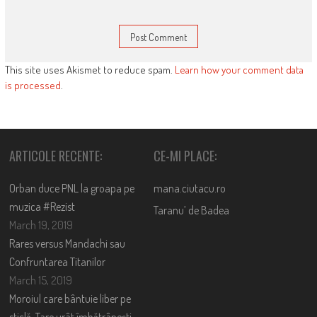
This site uses Akismet to reduce spam.
Learn how your comment data
is processed
.
ARTICOLE RECENTE:
CE-MI PLACE:
Orban duce PNL la groapa pe
mana.ciutacu.ro
muzica #Rezist
Taranu’ de Badea
March 19, 2019
Rares versus Mandachi sau
Confruntarea Titanilor
March 15, 2019
Moroiul care bântuie liber pe
sticlă. Tare urât îmbătrânești,