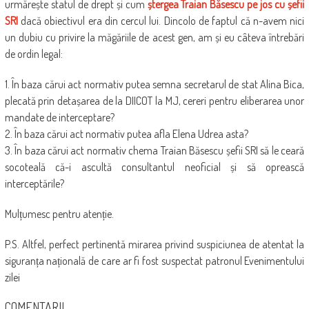
urmărește statul de drept și cum
ștergea Traian Băsescu pe jos cu șefii
SRI
dacă obiectivul era din cercul lui. Dincolo de faptul că n-avem nici
un dubiu cu privire la măgăriile de acest gen, am și eu câteva întrebări
de ordin legal:
1. În baza cărui act normativ putea semna secretarul de stat Alina Bica,
plecată prin detașarea de la DIICOT la MJ, cereri pentru eliberarea unor
mandate de interceptare?
2. În baza cărui act normativ putea afla Elena Udrea asta?
3. În baza cărui act normativ chema Traian Băsescu șefii SRI să le ceară
socoteală că-i ascultă consultantul neoficial și să oprească
interceptările?
Mulțumesc pentru atenție.
P.S. Altfel, perfect pertinentă mirarea privind suspiciunea de atentat la
siguranța națională de care ar fi fost suspectat patronul Evenimentului
zilei
COMENTARII