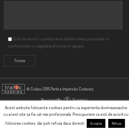
Sunt de acord cu prelucrarea datelor mele personale, in
conformitate cu legislatia aferenta in vigoare
© Ciutacu 2015 Parte a Imperiului Ciutacesc.
Powered By
Scriptics
Acest website foloseste cookies pentru ca experienta dumneavoastra
cu acest site sa fie cat mai profesionala. Presupunem ca esti de acord cu
folosirea cookies, dar poti refuza daca doresti.
Accepta
Refuza