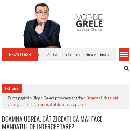
Skip
to
content
Ziaristul Ion Cristoiu, prima victimă a noi cenzuri 
NEWS FLASH
Esti aici:
Prima pagină >
Blog
>
Ce-mi provoaca scarba
>
Doamna Udrea, cât
ziceați că mai face mandatul de interceptare?
DOAMNA UDREA, CÂT ZICEAȚI CĂ MAI FACE
MANDATUL DE INTERCEPTARE?