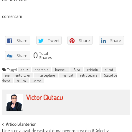
comentarii
Share
Tweet
Share
Share
0
Total
Share
Shares
Tagged
abuz
andronic
basescu
Bica
cristoiu
diicot
evenimentul zilei
interceptare
mandat
retrocedare
Statul de
drept
truica
udrea
Victor Ciutacu
POST
Articolul anterior
Cine si ce a avut de castigat dupa nenorocirea din #Colectiv