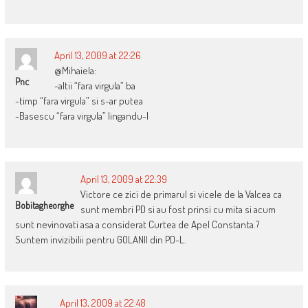
April 13, 2009 at 22:26
@Mihaiela:
Pnc
-altii “fara virgula” ba
-timp “fara virgula” si s-ar putea
-Basescu “fara virgula” lingandu-l
April 13, 2009 at 22:39
Victore ce zici de primarul si vicele de la Valcea ca
Bobitagheorghe
sunt membri PD si au fost prinsi cu mita si acum
sunt nevinovati asa a considerat Curtea de Apel Constanta.?
Suntem invizibilii pentru GOLANII din PD-L.
April 13, 2009 at 22:48