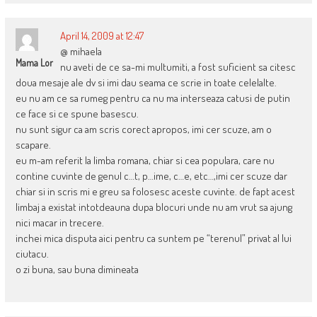
April 14, 2009 at 12:47
@ mihaela
Mama Lor
nu aveti de ce sa-mi multumiti, a fost suficient sa citesc
doua mesaje ale dv si imi dau seama ce scrie in toate celelalte.
eu nu am ce sa rumeg pentru ca nu ma interseaza catusi de putin
ce face si ce spune basescu.
nu sunt sigur ca am scris corect apropos, imi cer scuze, am o
scapare.
eu m-am referit la limba romana, chiar si cea populara, care nu
contine cuvinte de genul c…t, p…ime, c…e, etc…,imi cer scuze dar
chiar si in scris mi e greu sa folosesc aceste cuvinte. de fapt acest
limbaj a existat intotdeauna dupa blocuri unde nu am vrut sa ajung
nici macar in trecere.
inchei mica disputa aici pentru ca suntem pe “terenul” privat al lui
ciutacu.
o zi buna, sau buna dimineata