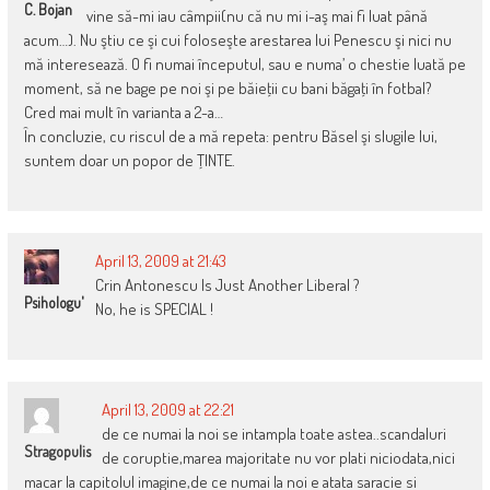
C. Bojan
vine să-mi iau câmpii(nu că nu mi i-aş mai fi luat până
acum…). Nu ştiu ce şi cui foloseşte arestarea lui Penescu şi nici nu
mă interesează. O fi numai începutul, sau e numa’ o chestie luată pe
moment, să ne bage pe noi şi pe băieţii cu bani băgaţi în fotbal?
Cred mai mult în varianta a 2-a…
În concluzie, cu riscul de a mă repeta: pentru Băsel şi slugile lui,
suntem doar un popor de ŢINTE.
April 13, 2009 at 21:43
Crin Antonescu Is Just Another Liberal ?
Psihologu'
No, he is SPECIAL !
April 13, 2009 at 22:21
de ce numai la noi se intampla toate astea..scandaluri
Stragopulis
de coruptie,marea majoritate nu vor plati niciodata,nici
macar la capitolul imagine,de ce numai la noi e atata saracie si