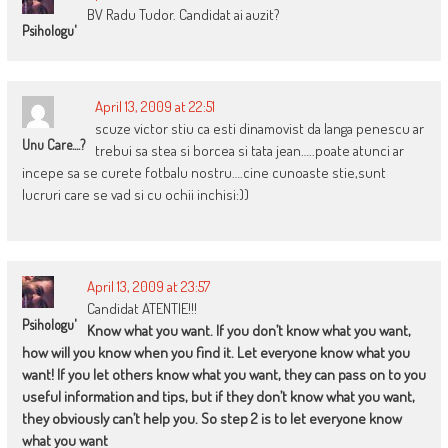
BV Radu Tudor. Candidat ai auzit?
Psihologu'
April 13, 2009 at 22:51
scuze victor stiu ca esti dinamovist da langa penescu ar
Unu Care....?
trebui sa stea si borcea si tata jean…..poate atunci ar
incepe sa se curete fotbalu nostru….cine cunoaste stie,sunt
lucruri care se vad si cu ochii inchisi:))
April 13, 2009 at 23:57
Candidat ATENTIE!!!
Psihologu'
Know what you want. If you don’t know what you want,
how will you know when you find it. Let everyone know what you
want! If you let others know what you want, they can pass on to you
useful information and tips, but if they don’t know what you want,
they obviously can’t help you. So step 2 is to let everyone know
what you want