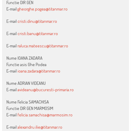
Functie DIR GEN
E-mail
gheorghe.pogea@titanmar.ro
E-mail
cristi.dinu@titanmar.ro
E-mail
cristi.banu@titanmar.ro
E-mail
raluca.mateescu@titanmar.ro
Nume IOANA ZADARA
Functie asis Ghe Podea
E-mail
ioana.zadara@titanmar.ro
Nume ADRIAN VIDEANU
E-mail
avideanu@bucuresti-primaria.ro
Nume Felicia SAMACHISA
Functie DIR GEN MARMOSIM
E-mail
felicia.samachisa@marmosim.ro
E-mail
alexandru.ilie@titanmar.ro