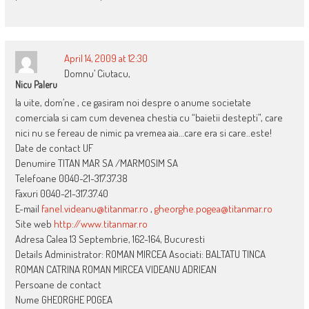
April 14, 2009 at 12:30
Domnu’ Ciutacu,
Nicu Paleru
Ia uite, dom’ne , ce gasiram noi despre o anume societate
comerciala si cam cum devenea chestia cu “baietii destepti”, care
nici nu se fereau de nimic pa vremea aia…care era si care..este!
Date de contact UF
Denumire TITAN MAR SA /MARMOSIM SA
Telefoane 0040-21-317.37.38
Faxuri 0040-21-317.37.40
E-mail
fanel.videanu@titanmar.ro
,
gheorghe.pogea@titanmar.ro
Site web
http://www.titanmar.ro
Adresa Calea 13 Septembrie, 162-164, Bucuresti
Details Administrator: ROMAN MIRCEA Asociati: BALTATU TINCA
ROMAN CATRINA ROMAN MIRCEA VIDEANU ADRIEAN
Persoane de contact
Nume GHEORGHE POGEA