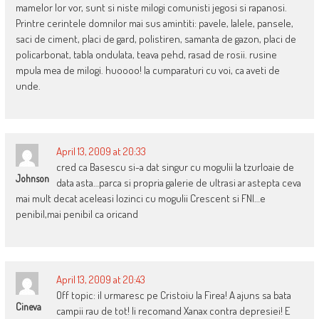
mamelor lor vor, sunt si niste milogi comunisti jegosi si rapanosi.
Printre cerintele domnilor mai sus amintiti: pavele, lalele, pansele,
saci de ciment, placi de gard, polistiren, samanta de gazon, placi de
policarbonat, tabla ondulata, teava pehd, rasad de rosii. rusine
mpula mea de milogi. huoooo! la cumparaturi cu voi, ca aveti de
unde.
April 13, 2009 at 20:33
cred ca Basescu si-a dat singur cu mogulii la tzurloaie de
Johnson
data asta…parca si propria galerie de ultrasi ar astepta ceva
mai mult decat aceleasi lozinci cu mogulii Crescent si FNI…e
penibil,mai penibil ca oricand
April 13, 2009 at 20:43
Off topic: il urmaresc pe Cristoiu la Firea! A ajuns sa bata
Cineva
campii rau de tot! Ii recomand Xanax contra depresiei! E