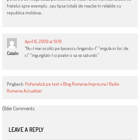
fratelui spre exemplu…sau lipsa totală de reacţie în relaţiile cu
republica moldova…
April 15, 2009 at 19:19
“Nu-l mai ocoliti pe basescu lingandu-l” “virgula in loc de
Catalin
ci” “ingurgitati-l si poate o sa va saturati.”
Pingback:
Psihanaliză pe text « Blog Romania Impreuna | Radio
Romania Actualitati
COMMENT
Older Comments
NAVIGATION
LEAVE A REPLY