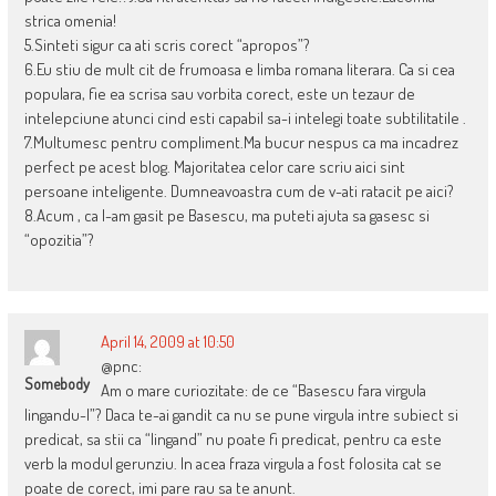
strica omenia!
5.Sinteti sigur ca ati scris corect “apropos”?
6.Eu stiu de mult cit de frumoasa e limba romana literara. Ca si cea
populara, fie ea scrisa sau vorbita corect, este un tezaur de
intelepciune atunci cind esti capabil sa-i intelegi toate subtilitatile .
7.Multumesc pentru compliment.Ma bucur nespus ca ma incadrez
perfect pe acest blog. Majoritatea celor care scriu aici sint
persoane inteligente. Dumneavoastra cum de v-ati ratacit pe aici?
8.Acum , ca l-am gasit pe Basescu, ma puteti ajuta sa gasesc si
“opozitia”?
April 14, 2009 at 10:50
@pnc:
Somebody
Am o mare curiozitate: de ce “Basescu fara virgula
lingandu-l”? Daca te-ai gandit ca nu se pune virgula intre subiect si
predicat, sa stii ca “lingand” nu poate fi predicat, pentru ca este
verb la modul gerunziu. In acea fraza virgula a fost folosita cat se
poate de corect, imi pare rau sa te anunt.