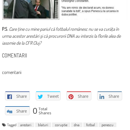
P.S.
Care ţine cu mine pariul că fotbalul românesc nu se va curăţa în
urma acestor arestări şi că procurorii DNA au interzis la florile alea de
iasomie de la CFR Cluj?
COMENTARII
comentarii
Share
Tweet
Share
Share
0
Total
Share
Shares
Tagged
arestari
blaturi
coruptie
dna
fotbal
penescu