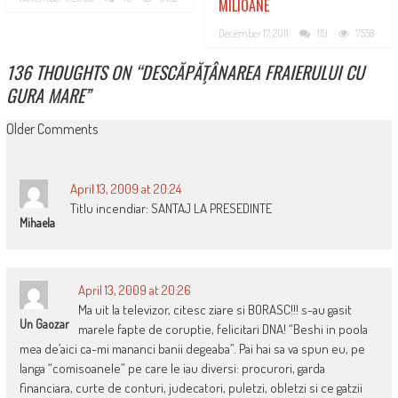
MILIOANE
December 17, 2011
119
7558
136 THOUGHTS ON “
DESCĂPĂŢÂNAREA FRAIERULUI CU
GURA MARE
”
COMMENT
Older Comments
NAVIGATION
April 13, 2009 at 20:24
Titlu incendiar: SANTAJ LA PRESEDINTE
Mihaela
April 13, 2009 at 20:26
Ma uit la televizor, citesc ziare si BORASC!!! s-au gasit
Un Gaozar
marele fapte de coruptie, felicitari DNA! “Beshi in poola
mea de’aici ca-mi mananci banii degeaba”. Pai hai sa va spun eu, pe
langa “comisoanele” pe care le iau diversi: procurori, garda
financiara, curte de conturi, judecatori, puletzi, obletzi si ce gatzii