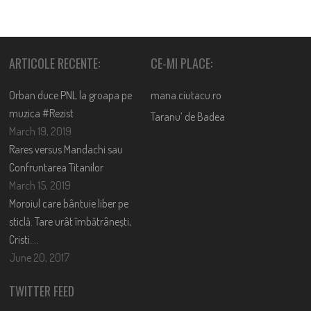
ARTICOLE RECENTE:
CE-MI PLACE:
Orban duce PNL la groapa pe
mana.ciutacu.ro
muzica #Rezist
Taranu’ de Badea
March 19, 2019
Rares versus Mandachi sau
Confruntarea Titanilor
March 15, 2019
Moroiul care bântuie liber pe
sticlă. Tare urât îmbătrânești,
Cristi….
June 20, 2017
TWITTER FEED