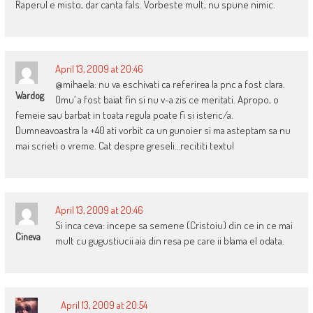
Raperul e misto, dar canta fals. Vorbeste mult, nu spune nimic.
April 13, 2009 at 20:46
@mihaela: nu va eschivati ca referirea la pnc a fost clara.
Wardog
Omu’ a fost baiat fin si nu v-a zis ce meritati. Apropo, o
femeie sau barbat in toata regula poate fi si isteric/a.
Dumneavoastra la +40 ati vorbit ca un gunoier si ma asteptam sa nu
mai scrieti o vreme. Cat despre greseli…recititi textul
April 13, 2009 at 20:46
Si inca ceva: incepe sa semene (Cristoiu) din ce in ce mai
Cineva
mult cu gugustiucii aia din resa pe care ii blama el odata.
April 13, 2009 at 20:54