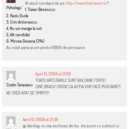
AI vazut sondajul de pe
http://www.hotnews.ro
?
Psihologu'
1. Traian Basesccu
2. Radu Duda
3. Crin Antonescu
4. Nu voi merge la vot
5. Alt candidat
6. Mircea Geoana (3%)
Au votat pana acum peste 10800 de persoane.
April 13, 2009 at 21:00
TOATE ARESTARILE SUNT BALOANE FISIITE!
Costin Tanasescu
CINE DRACU’ CREDE CA ASTIA VOR FACE PUSCARIE?!
NE CRED ATAT DE TIMPITI?!
April 13, 2009 at 21:06
@ Wardog: nu ma eschivez de loc. Imi asum cu subiect si