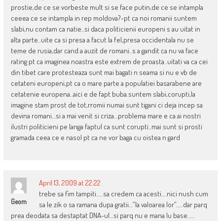
prostie,de ce se vorbeste mult si se face putin,de ce se intampla
ceeea ce se intampla in rep moldova?-pt ca noi romanii suntem
slabi,nu contam ca natie..si daca politicienii europeni s au uitat in
alta parte..uite ca si presa a facut la fel,presa occidentala nu se
teme de rusia,dar cand a auzit de romani..s a gandit ca nu va face
rating pt ca imaginea noastra este extrem de proasta..uitati va ca cei
din tibet care protesteaza sunt mai bagati n seama si nu e vb de
cetateni europeni,pt ca o mare parte a populatiei basarabene are
cetatenie europena..aici e de fapt buba.suntem slabi,corupti,la
imagine stam prost de tot,rromii numai sunt tigani ci deja incep sa
devina romani…si a mai venit si criza…problema mare e ca ai nostri
ilustri politicieni pe langa faptul ca sunt corupti..mai sunt si prosti
gramada ceea ce e nasol pt ca ne vor baga cu oistea n gard
April 13, 2009 at 22:22
trebe sa fim tampiti…..sa credem ca acesti….nici nush cum
Geom
sa le zik o sa ramana dupa gratii…”la valoarea lor”…..dar parq
prea deodata sa destaptat DNA-ul…si parq nu e mana lu base…..