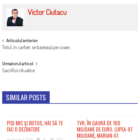
Victor Ciutacu
POST
Articolul anterior
Totul, în cartier, se bazează pe coaie…
NAVIGATION
Urmatorul articol
Sacrificii ritualice
SIMILAR POSTS
PISI MIC ŞI BOTOS, HAI SĂ TE
TVR, ÎN GAURĂ DE 100
FAC O DEZBATERE
MILIOANE DE EURO. LUPEA-97
MILIOANE, MARIAN-61
November 4, 2008
46
5432