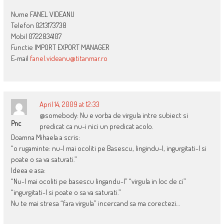
Nume FANEL VIDEANU
Telefon 0213173738
Mobil 0722834107
Functie IMPORT EXPORT MANAGER
E-mail
fanel.videanu@titanmar.ro
April 14, 2009 at 12:33
@somebody: Nu e vorba de virgula intre subiect si
Pnc
predicat ca nu-i nici un predicat acolo.
Doamna Mihaela a scris:
“o rugaminte: nu-l mai ocoliti pe Basescu, lingindu-l, ingurgitati-l si
poate o sa va saturati.”
Ideea e asa:
“Nu-l mai ocoliti pe basescu lingandu-l” “virgula in loc de ci”
“ingurgitati-l si poate o sa va saturati.”
Nu te mai stresa “fara virgula” incercand sa ma corectezi…