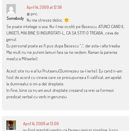
April 14, 2009 at 12:58
@ pnc:
Somebody
Nu ma stresez deloc.
Se poate intelege si asa: Nu-l mai ocoliti pe Basescu, ATUNCI CAND IL
LINGETI, MAI BINE SI INGURGITATI-L, CA SA STITI O TREABA…ceva de
genul.
Eu personal poate as fi pus dupa Basescu “;”, dar asta-i alta treaba.
Mai mult nu ne putem lamuri fara sa ne vedem. Raman la parerea
mea(si a Mihaelei).
Acest site nu e al lui Pruteanu(Dumnezeu sa-l ierte). Eu cand n-am
fost de acord cu cineva care se presupunea a fi calificat, am apelat
la dumnealui si mi-a dat dreptate.
In fine, bine ca nu am avut dreptate crezand ca vrei sa formezi
predicat verbal cu verb in gerunziu.
April 14, 2009 at 13:09
au fost arestati pentru ca faceau pariuri sportive, lucru