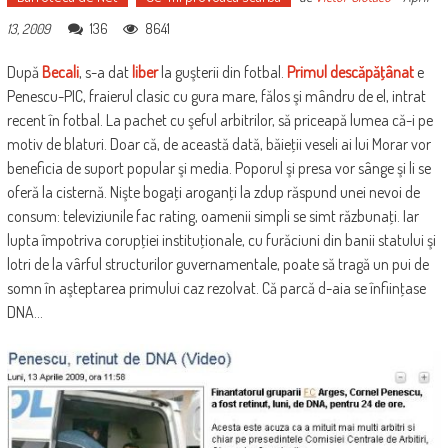
136
8641
13, 2009
După
Becali
, s-a dat
liber
la guşterii din fotbal.
Primul descăpăţânat
e
Penescu-PIC, fraierul clasic cu gura mare, fălos şi mândru de el, intrat
recent în fotbal. La pachet cu şeful arbitrilor, să priceapă lumea că-i pe
motiv de blaturi. Doar că, de această dată, băieţii veseli ai lui Morar vor
beneficia de suport popular şi media. Poporul şi presa vor sânge şi li se
oferă la cisternă. Nişte bogaţi aroganţi la zdup răspund unei nevoi de
consum: televiziunile fac rating, oamenii simpli se simt răzbunaţi. Iar
lupta împotriva corupţiei instituţionale, cu furăciuni din banii statului şi
lotri de la vârful structurilor guvernamentale, poate să tragă un pui de
somn în aşteptarea primului caz rezolvat. Că parcă d-aia se înfiinţase
DNA…