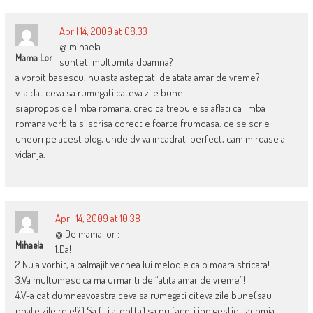
April 14, 2009 at 08:33
@ mihaela
Mama Lor
sunteti multumita doamna?
a vorbit basescu. nu asta asteptati de atata amar de vreme?
v-a dat ceva sa rumegati cateva zile bune.
si apropos de limba romana: cred ca trebuie sa aflati ca limba
romana vorbita si scrisa corect e foarte frumoasa. ce se scrie
uneori pe acest blog, unde dv va incadrati perfect, cam miroase a
vidanja.
April 14, 2009 at 10:38
@ De mama lor :
Mihaela
1.Da!
2.Nu a vorbit, a balmajit vechea lui melodie ca o moara stricata!
3.Va multumesc ca ma urmariti de “atita amar de vreme”!
4.V-a dat dumneavoastra ceva sa rumegati citeva zile bune(sau
poate zile rele!?).Sa fiti atent(a) sa nu faceti indigestie!Lacomia