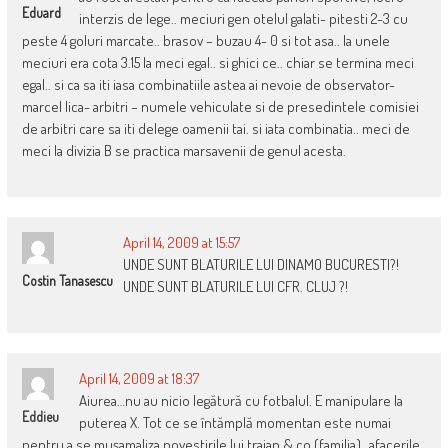
Eduard
interzis de lege.. meciuri gen otelul galati- pitesti 2-3 cu
peste 4 goluri marcate.. brasov – buzau 4- 0 si tot asa.. la unele
meciuri era cota 3.15 la meci egal.. si ghici ce.. chiar se termina meci
egal.. si ca sa iti iasa combinatiile astea ai nevoie de observator-
marcel lica- arbitri – numele vehiculate si de presedintele comisiei
de arbitri care sa iti delege oamenii tai. si iata combinatia.. meci de
meci la divizia B se practica marsavenii de genul acesta.
April 14, 2009 at 15:57
UNDE SUNT BLATURILE LUI DINAMO BUCURESTI?!
Costin Tanasescu
UNDE SUNT BLATURILE LUI CFR. CLUJ ?!
April 14, 2009 at 18:37
Aiurea…nu au nicio legătură cu fotbalul. E manipulare la
Eddieu
puterea X. Tot ce se întămplă momentan este numai
pentru a se muşamaliza povestirile lui traian & co (familia)…afacerile