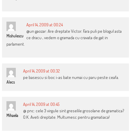
April 14, 2009 at 00:24
@un gaozar: Are dreptate Victor. Fara puli pe blogul asta
Mishulescu
ce dracu , vedem o gramada cu cravata de gat in
parlament.
April 14, 2009 at 00:32
pe basescu si boc i-as bate numai cu paru peste ceafa.
Alecs
April 14, 2009 at 00:45
@ pnc: cele 3 virgule sint greselile grosolane de gramatica?
Mihaela
O.K. Aveti dreptate. Multumesc pentru gramatiaca!