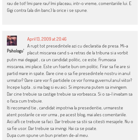
rau de tot! Imi pare rau! Imi placeau, intr-o vreme, comentariile lui. E
Gigi contra (ala din banc) la orice i se spune.
April 13, 2009 at 20:46
A rupt tot presedintele azi cu declaratia de presa. Mi-a
Psihologu'
placut miscarea cand s-a retras de la tribuna si a vorbit
putin mai degajat , ca un candidat politic, ce este. Frumoasa
miscarea, imi place. Este un foarte bun om politic. Firar sa fie are si
partid mare in spate. Oare cine o sa fie presedintele nostru in anul
urmator? Oare care vor fi partidele ce vor forma guvernul anul viitor?
Incepe lupta ..si ma bag si eu aici. Si impreuna putem sa invingem.
Dar cine trebuie sa castige trebuie sa vorbeasca. Si o sa-l invatam sa
o faca cum trebuie.
Iti recomand tie , candidat impotriva la presedentie, urmareste
atent postarile ce vor urma , pe acest blog, mai ales comentariile.
Aici afli ce trebuie sa faci. Dar trebuie sa stii sa citesti mesajele. Nu o
sa fie usor. Dar trebuie sa invingi. Hai ca se poate.
Dupa cum spune un bun prieten de-al meu.