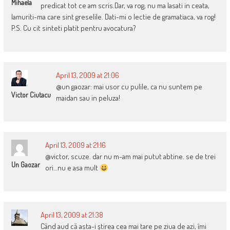
Mihaela
predicat tot ce am scris.Dar, va rog, nu ma lasati in ceata,
lamuriti-ma care sint greselile. Dati-mi o lectie de gramatiaca, va rog!
P.S. Cu cit sinteti platit pentru avocatura?
April 13, 2009 at 21:06
@un gaozar: mai usor cu pulile, ca nu suntem pe
Victor Ciutacu
maidan sau in peluza!
April 13, 2009 at 21:16
@victor, scuze. dar nu m-am mai putut abtine. se de trei
Un Gaozar
ori…nu e asa mult
April 13, 2009 at 21:38
Când aud că asta-i ştirea cea mai tare pe ziua de azi, îmi