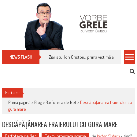
Skip
to
content
Cum îți schimbi, rapid, gratuit și eficient, furniz
NEWS FLASH
Esti aici:
Prima pagină >
Blog
>
Barfoteca de Net
>
Descăpăţânarea fraierului cu
gura mare
DESCĂPĂŢÂNAREA FRAIERULUI CU GURA MARE
Barfoteca de Net
Ce-mi provoaca scarba
de
Victor Ciutacu
-
April