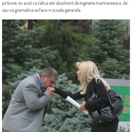
pe bune, eu auzii ca talica esti absolvent de inginerie marinareasca, da’
zau ca gramatica se face-n scoala generala.