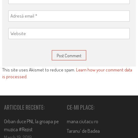
This site uses Akismet to reduce spam.
Learn how your comment data
is processed
.
ARTICOLE RECENTE:
CE-MI PLACE:
Orban duce PNL la groapa pe
mana.ciutacu.ro
muzica #Rezist
Taranu’ de Badea
March 19, 2019