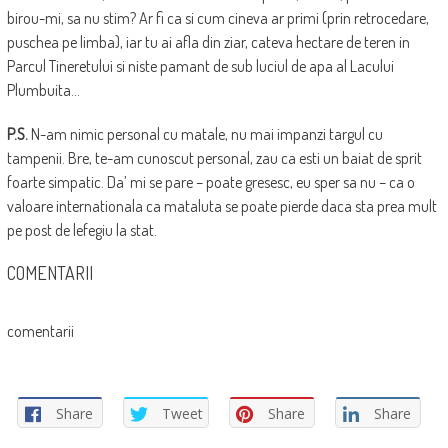
birou-mi, sa nu stim? Ar fi ca si cum cineva ar primi (prin retrocedare,
puschea pe limba), iar tu ai afla din ziar, cateva hectare de teren in
Parcul Tineretului si niste pamant de sub luciul de apa al Lacului
Plumbuita…
P.S.
N-am nimic personal cu matale, nu mai impanzi targul cu
tampenii. Bre, te-am cunoscut personal, zau ca esti un baiat de sprit
foarte simpatic. Da’ mi se pare – poate gresesc, eu sper sa nu – ca o
valoare internationala ca mataluta se poate pierde daca sta prea mult
pe post de lefegiu la stat.
COMENTARII
comentarii
Share
Tweet
Share
Share