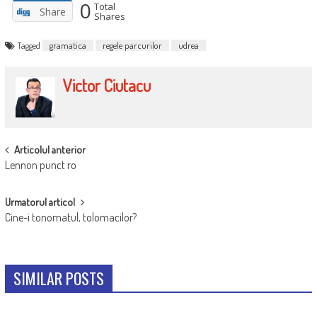
0
Total
Share
Shares
Tagged
gramatica
regele parcurilor
udrea
Victor Ciutacu
POST
Articolul anterior
Lennon punct ro
NAVIGATION
Urmatorul articol
Cine-i tonomatul, tolomacilor?
SIMILAR POSTS