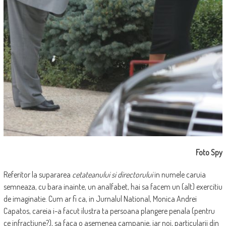
Foto Spy
Referitor la supararea
cetateanului si directorului
in numele caruia
semneaza, cu bara inainte, un analfabet, hai sa facem un (alt) exercitiu
de imaginatie. Cum ar fi ca, in Jurnalul National, Monica Andrei
Capatos, careia i-a facut ilustra ta persoana plangere penala (pentru
ce infractiune?), sa faca o asemenea campanie, iar noi, particularii din