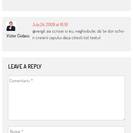
July 24, 2008 at 16:19
@vergil: aia scrisei si eu, neghiobule, da’ te dor ochii-
Victor Ciutacu
n creierii capului daca citesti tot textul.
LEAVE A REPLY