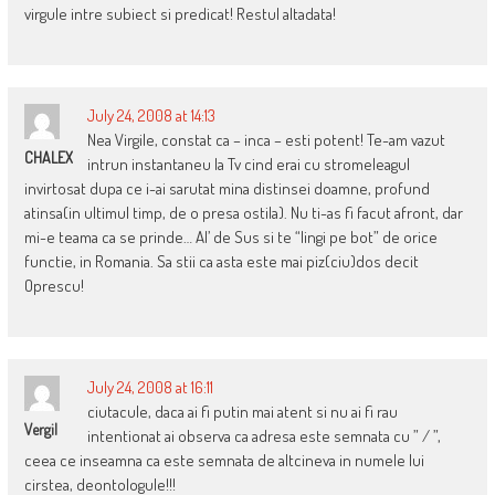
virgule intre subiect si predicat! Restul altadata!
July 24, 2008 at 14:13
Nea Virgile, constat ca – inca – esti potent! Te-am vazut
CHALEX
intrun instantaneu la Tv cind erai cu stromeleagul
invirtosat dupa ce i-ai sarutat mina distinsei doamne, profund
atinsa(in ultimul timp, de o presa ostila). Nu ti-as fi facut afront, dar
mi-e teama ca se prinde… Al’ de Sus si te “lingi pe bot” de orice
functie, in Romania. Sa stii ca asta este mai piz(ciu)dos decit
Oprescu!
July 24, 2008 at 16:11
ciutacule, daca ai fi putin mai atent si nu ai fi rau
Vergil
intentionat ai observa ca adresa este semnata cu ” / ”,
ceea ce inseamna ca este semnata de altcineva in numele lui
cirstea, deontologule!!!