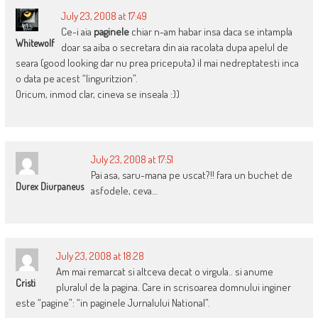
July 23, 2008 at 17:49
Ce-i aia
paginele
chiar n-am habar insa daca se intampla
Whitewolf
doar sa aiba o secretara din aia racolata dupa apelul de
seara (good looking dar nu prea priceputa) il mai nedreptatesti inca
o data pe acest “linguritzion”.
Oricum, inmod clar, cineva se inseala :))
July 23, 2008 at 17:51
Pai asa, saru-mana pe uscat?!! fara un buchet de
Durex Diurpaneus
asfodele, ceva…
July 23, 2008 at 18:28
Am mai remarcat si altceva decat o virgula.. si anume
Cristi
pluralul de la pagina. Care in scrisoarea domnului inginer
este “pagine”: “in paginele Jurnalului National”.