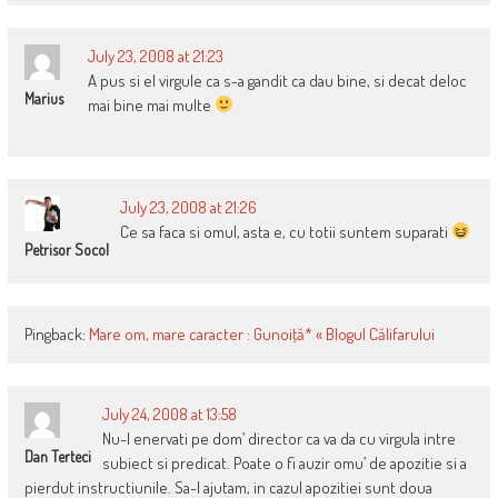
July 23, 2008 at 21:23
A pus si el virgule ca s-a gandit ca dau bine, si decat deloc
Marius
mai bine mai multe
July 23, 2008 at 21:26
Ce sa faca si omul, asta e, cu totii suntem suparati
Petrisor Socol
Pingback:
Mare om, mare caracter : Gunoiţă* « Blogul Călifarului
July 24, 2008 at 13:58
Nu-l enervati pe dom’ director ca va da cu virgula intre
Dan Terteci
subiect si predicat. Poate o fi auzir omu’ de apozitie si a
pierdut instructiunile. Sa-l ajutam, in cazul apozitiei sunt doua