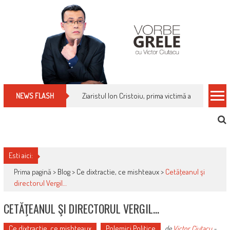
Skip
to
content
Ziaristul Ion Cristoiu, prima victimă a noi cenzuri 
NEWS FLASH
Esti aici:
Prima pagină >
Blog
>
Ce dixtractie, ce mishteaux
>
Cetăţeanul şi
directorul Vergil…
CETĂŢEANUL ŞI DIRECTORUL VERGIL…
Ce dixtractie, ce mishteaux
Polemici Politice
de
Victor Ciutacu
-