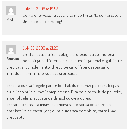
July 23, 2008 at 19:52
Ce ma enerveaza, la astia, e ca n-au limita! Nu se mai satura!
Ruxi
Un tir, de lamaie, va rog!
July 23, 2008 at 21:20
cred ca baiatu’ a fost coleg la profesionala cu andreea
Brazvan
pora. singura diferenta e ca el pune in general virgula intre
predicat si complementul direct, pe cand “frumusetea sa” o
introduce taman intre subiect si predicat.
ps: daca cumva “regele parcurilor” haladuie cumva pe acest blog, sa
nu-si inchipuie cumva “complementul” ca pe o formula de politete,
in genul celei practicate de dansul cu d-na udrea.
ps2: ar fi o sansa ca misiva cu pricina sa fie scrisa de secretara si
doar iscalita de dansul,dar, dupa cum arata domnia sa, parca il vad
drept autor…