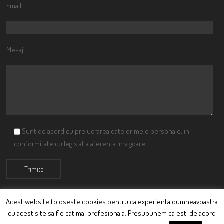
Email:
Mesaj:
Sunt de acord cu prelucrarea datelor mele personale, in
conformitate cu legislatia aferenta in vigoare
Acest website foloseste cookies pentru ca experienta dumneavoastra
cu acest site sa fie cat mai profesionala. Presupunem ca esti de acord
© Ciutacu 2015 Parte a Imperiului Ciutacesc.