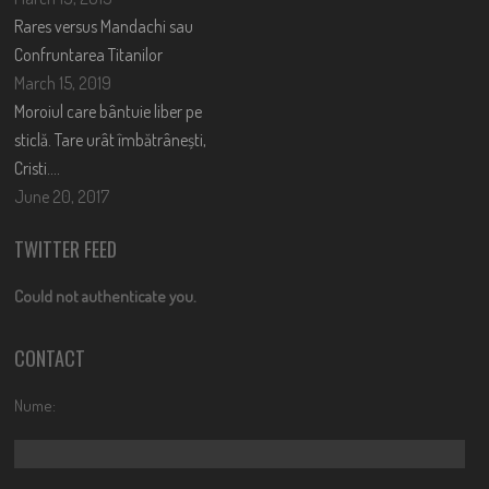
Rares versus Mandachi sau
Confruntarea Titanilor
March 15, 2019
Moroiul care bântuie liber pe
sticlă. Tare urât îmbătrânești,
Cristi….
June 20, 2017
TWITTER FEED
Could not authenticate you.
CONTACT
Nume: