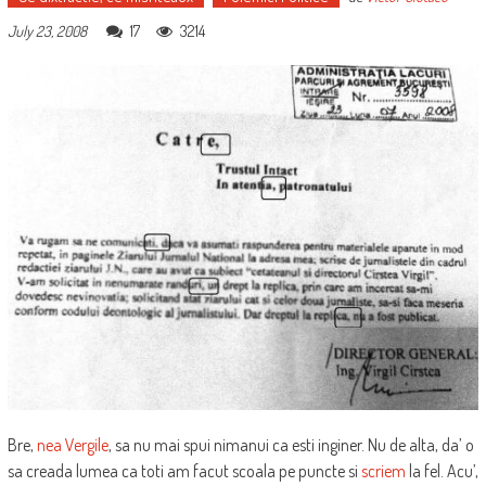
17
3214
July 23, 2008
Bre,
nea Vergile
, sa nu mai spui nimanui ca esti inginer. Nu de alta, da’ o
sa creada lumea ca toti am facut scoala pe puncte si
scriem
la fel. Acu’,