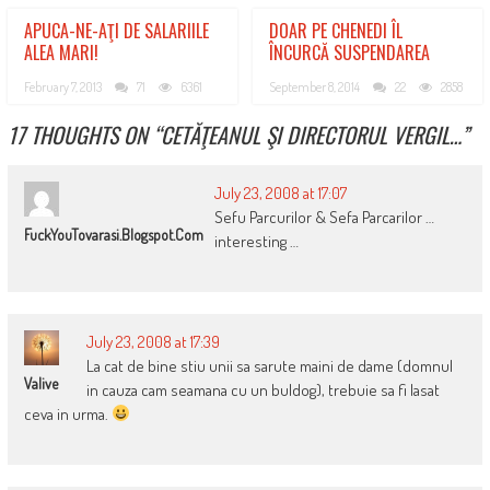
APUCA-NE-AŢI DE SALARIILE
DOAR PE CHENEDI ÎL
ALEA MARI!
ÎNCURCĂ SUSPENDAREA
February 7, 2013
71
6361
September 8, 2014
22
2858
17 THOUGHTS ON “
CETĂŢEANUL ŞI DIRECTORUL VERGIL…
”
July 23, 2008 at 17:07
Sefu Parcurilor & Sefa Parcarilor …
FuckYouTovarasi.blogspot.com
interesting …
July 23, 2008 at 17:39
La cat de bine stiu unii sa sarute maini de dame (domnul
Valive
in cauza cam seamana cu un buldog), trebuie sa fi lasat
ceva in urma.