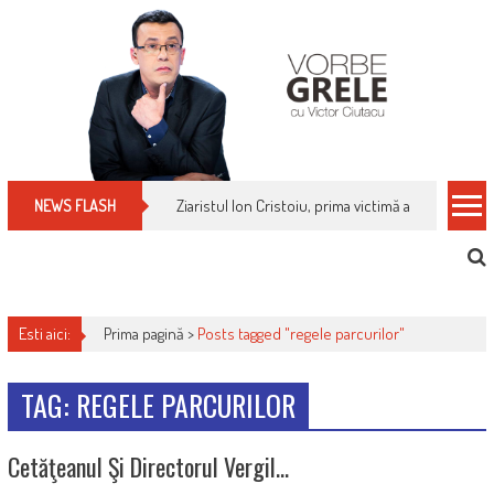
Skip
to
content
Ziaristul Ion Cristoiu, prima victimă a noi cenzuri 
NEWS FLASH
Esti aici:
Prima pagină >
Posts tagged "regele parcurilor"
TAG: REGELE PARCURILOR
Cetăţeanul Şi Directorul Vergil…