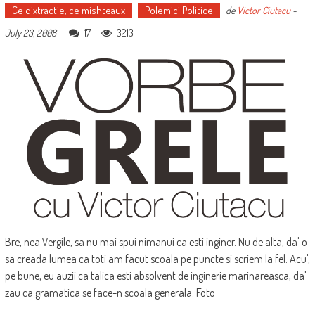
Ce dixtractie, ce mishteaux
Polemici Politice
de
Victor Ciutacu
-
17
3213
July 23, 2008
Bre, nea Vergile, sa nu mai spui nimanui ca esti inginer. Nu de alta, da' o
sa creada lumea ca toti am facut scoala pe puncte si scriem la fel. Acu',
pe bune, eu auzii ca talica esti absolvent de inginerie marinareasca, da'
zau ca gramatica se face-n scoala generala. Foto