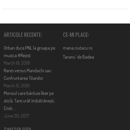
ARTICOLE RECENTE:
CE-MI PLACE:
Orban duce PNL la groapa pe
mana.ciutacu.ro
muzica #Rezist
Taranu’ de Badea
March 19, 2019
Rares versus Mandachi sau
Confruntarea Titanilor
March 15, 2019
Moroiul care bântuie liber pe
sticlă. Tare urât îmbătrânești,
Cristi….
June 20, 2017
TWITTER FEED