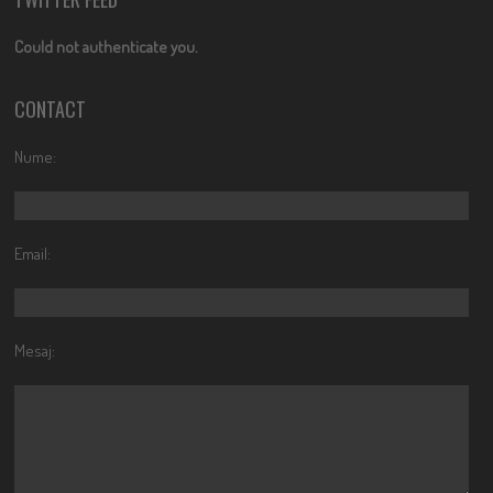
Could not authenticate you.
CONTACT
Nume:
Email:
Mesaj: