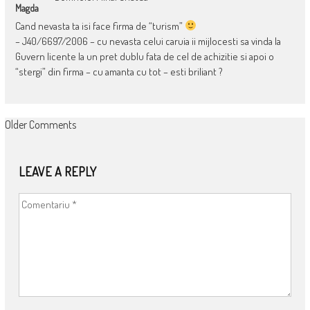
Magda
Cand nevasta ta isi face firma de “turism”
– J40/6697/2006 – cu nevasta celui caruia ii mijlocesti sa vinda la
Guvern licente la un pret dublu fata de cel de achizitie si apoi o
“stergi” din firma – cu amanta cu tot – esti briliant ?
COMMENT
Older Comments
NAVIGATION
LEAVE A REPLY