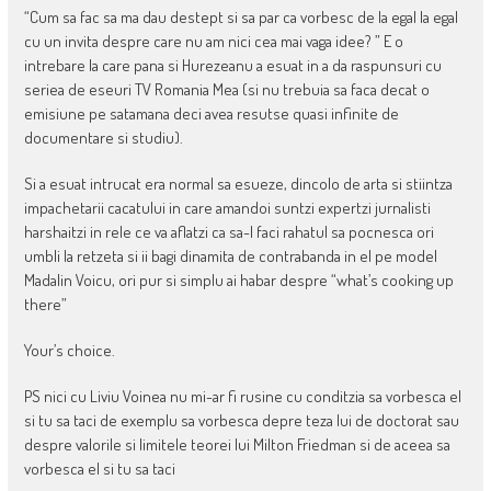
“Cum sa fac sa ma dau destept si sa par ca vorbesc de la egal la egal
cu un invita despre care nu am nici cea mai vaga idee? ” E o
intrebare la care pana si Hurezeanu a esuat in a da raspunsuri cu
seriea de eseuri TV Romania Mea (si nu trebuia sa faca decat o
emisiune pe satamana deci avea resutse quasi infinite de
documentare si studiu).
Si a esuat intrucat era normal sa esueze, dincolo de arta si stiintza
impachetarii cacatului in care amandoi suntzi expertzi jurnalisti
harshaitzi in rele ce va aflatzi ca sa-l faci rahatul sa pocnesca ori
umbli la retzeta si ii bagi dinamita de contrabanda in el pe model
Madalin Voicu, ori pur si simplu ai habar despre “what’s cooking up
there”
Your’s choice.
PS nici cu Liviu Voinea nu mi-ar fi rusine cu conditzia sa vorbesca el
si tu sa taci de exemplu sa vorbesca depre teza lui de doctorat sau
despre valorile si limitele teorei lui Milton Friedman si de aceea sa
vorbesca el si tu sa taci