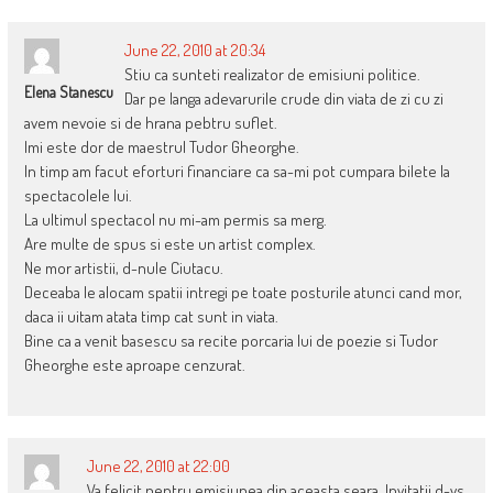
June 22, 2010 at 20:34
Stiu ca sunteti realizator de emisiuni politice.
Elena Stanescu
Dar pe langa adevarurile crude din viata de zi cu zi
avem nevoie si de hrana pebtru suflet.
Imi este dor de maestrul Tudor Gheorghe.
In timp am facut eforturi financiare ca sa-mi pot cumpara bilete la
spectacolele lui.
La ultimul spectacol nu mi-am permis sa merg.
Are multe de spus si este un artist complex.
Ne mor artistii, d-nule Ciutacu.
Deceaba le alocam spatii intregi pe toate posturile atunci cand mor,
daca ii uitam atata timp cat sunt in viata.
Bine ca a venit basescu sa recite porcaria lui de poezie si Tudor
Gheorghe este aproape cenzurat.
June 22, 2010 at 22:00
Va felicit pentru emisiunea din aceasta seara. Invitatii d-vs