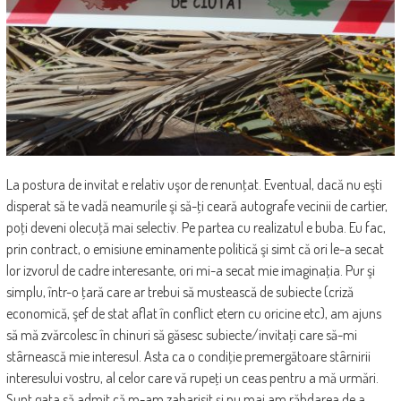
La postura de invitat e relativ uşor de renunţat. Eventual, dacă nu eşti
disperat să te vadă neamurile şi să-ţi ceară autografe vecinii de cartier,
poţi deveni olecuţă mai selectiv. Pe partea cu realizatul e buba. Eu fac,
prin contract, o emisiune eminamente politică şi simt că ori le-a secat
lor izvorul de cadre interesante, ori mi-a secat mie imaginaţia. Pur şi
simplu, într-o ţară care ar trebui să mustească de subiecte (criză
economică, şef de stat aflat în conflict etern cu oricine etc), am ajuns
să mă zvărcolesc în chinuri să găsesc subiecte/invitaţi care să-mi
stârnească mie interesul. Asta ca o condiţie premergătoare stârnirii
interesului vostru, al celor care vă rupeţi un ceas pentru a mă urmări.
Sunt gata să admit că m-am zaharisit şi nu mai am răbdarea de a