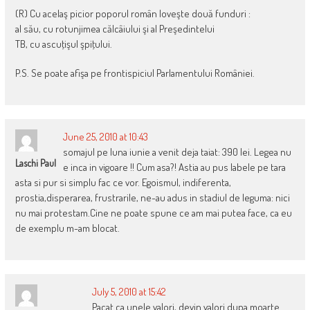
(R) Cu acelaş picior poporul român loveşte două funduri :
al său, cu rotunjimea călcâiului şi al Preşedintelui
TB, cu ascuţişul şpiţului.
P.S. Se poate afişa pe frontispiciul Parlamentului României.
June 25, 2010 at 10:43
somajul pe luna iunie a venit deja taiat: 390 lei. Legea nu
Laschi Paul
e inca in vigoare !! Cum asa?! Astia au pus labele pe tara
asta si pur si simplu fac ce vor. Egoismul, indiferenta,
prostia,disperarea, frustrarile, ne-au adus in stadiul de leguma: nici
nu mai protestam.Cine ne poate spune ce am mai putea face, ca eu
de exemplu m-am blocat.
July 5, 2010 at 15:42
Pacat ca unele valori, devin valori dupa moarte