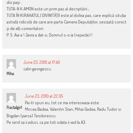
doi paşi :
TUTA-N K AMON este un prim pas al decriptării ;
TUTA ÎN K(RAHATUL) DIVINITĂŢII este al doilea pas, care explică situţia
astrală ridicolă de care are parte Camera Deputaţilor, sesizată corect
şi de alţi comentatori.
P. S. Aia e ! Javra a dat-o, Domnul s-o ia (repede) !
June 23, 2010 at 17:40
calin georgescu
Miha
June 23, 2010 at 22:05
Pai iti spun eu, tot ce ma intereseaza este:
Fractalgirl
Mircea Badea, Valentin Stan, Mihai Gadea, Radu Tudor si
Bogdan (parca) Teodorescu.
Pe rand sa ii aduci, ca pe toti odata ii vad la A3.