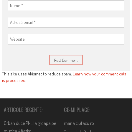
This site uses Akismet to reduce spam.
Learn how your comment data
is processed
.
ARTICOLE RECENTE:
CE-MI PLACE:
Orban duce PNL la groapa pe
mana.ciutacu.ro
muzica #Rezist