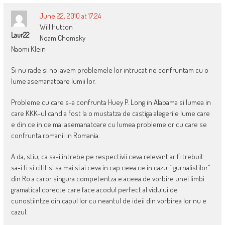
June 22, 2010 at 17:24
Will Hutton
Laur22
Noam Chomsky
Naomi Klein
Si nu rade si noi avem problemele lor intrucat ne confruntam cu o
lume asemanatoare lumii lor.
Probleme cu care s-a confrunta Huey P. Long in Alabama si lumea in
care KKK-ul cand a fost la o mustatza de castiga alegerile lume care
e din ce in ce mai asemanatoare cu lumea problemelor cu care se
confrunta romanii in Romania.
A da, stiu, ca sa-i intrebe pe respectivii ceva relevant ar fi trebuit
sa-i fi si citit si sa mai si ai ceva in cap ceea ce in cazul “gurnalistilor”
din Ro a caror singura competentza e aceea de vorbire unei limbi
gramatical corecte care face acodul perfect al vidului de
cunostiintze din capul lor cu neantul de ideii din vorbirea lor nu e
cazul.