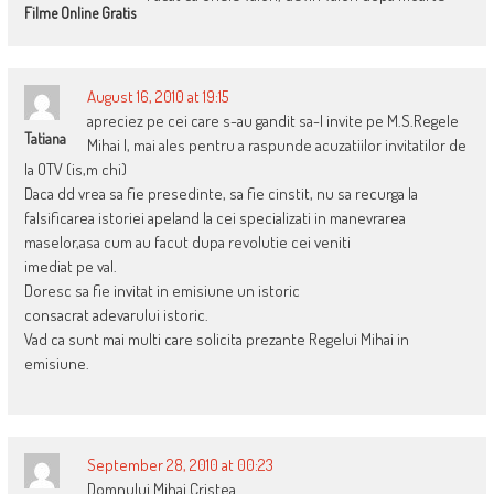
Filme Online Gratis
August 16, 2010 at 19:15
apreciez pe cei care s-au gandit sa-l invite pe M.S.Regele
Tatiana
Mihai I, mai ales pentru a raspunde acuzatiilor invitatilor de
la OTV (is,m chi)
Daca dd vrea sa fie presedinte, sa fie cinstit, nu sa recurga la
falsificarea istoriei apeland la cei specializati in manevrarea
maselor,asa cum au facut dupa revolutie cei veniti
imediat pe val.
Doresc sa fie invitat in emisiune un istoric
consacrat adevarului istoric.
Vad ca sunt mai multi care solicita prezante Regelui Mihai in
emisiune.
September 28, 2010 at 00:23
Domnului Mihai Cristea