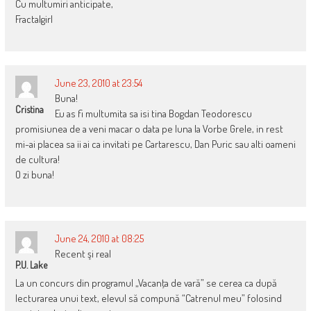
Cu multumiri anticipate,
Fractalgirl
June 23, 2010 at 23:54
Buna!
Cristina
Eu as fi multumita sa isi tina Bogdan Teodorescu
promisiunea de a veni macar o data pe luna la Vorbe Grele, in rest
mi-ai placea sa ii ai ca invitati pe Cartarescu, Dan Puric sau alti oameni
de cultura!
O zi buna!
June 24, 2010 at 08:25
Recent şi real
P.U. Lake
La un concurs din programul „Vacanţa de vară” se cerea ca după
lecturarea unui text, elevul să compună “Catrenul meu” folosind