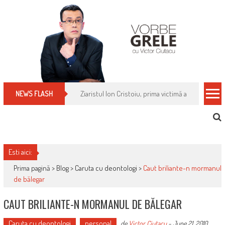
Skip
to
content
Cum îți schimbi, rapid, gratuit și eficient, furniz
NEWS FLASH
Esti aici:
Prima pagină >
Blog
>
Caruta cu deontologi
>
Caut briliante-n mormanul
de bălegar
CAUT BRILIANTE-N MORMANUL DE BĂLEGAR
Caruta cu deontologi
personal
de
Victor Ciutacu
-
June 21, 2010