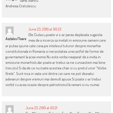
Oana Stancu
Andreea Cretulescu
June 23, 2010 at 00:23
Dle Ciutacu,poate vi s-ar parea deplasata sugestia
Asztalos Floare
mea de a incerca sa invitati in emisiune oameni care
ar putea spune cate ceva,pe intelesul tuturor despre monarhia
constitutionala in Romania si necesitatea unei astfel de forme de
guvernamant la acea vreme.Nu este vorba neaparat de a invita in
emisiune monarhisti,dar poate ar trebui sa ne cunoastem mai bine
trecutul.Si da,de ce nu,toate acestea chiar si cu pretul unor “Vorbe
Grele”. Sunt inca in viata unii dintre cei care ne pot dezvalui
adevaruri despre vremuri mai demult apuse.Si poate c-ar trebui
vorbit cu acea ocazie despre patriotismul la ramani si nu numai.
June 23, 2010 at 03:21