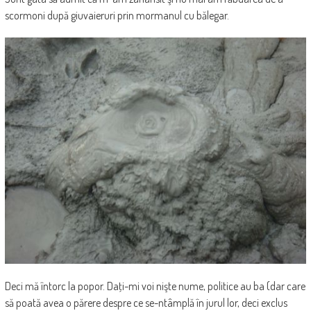
scormoni după giuvaieruri prin mormanul cu bălegar.
Deci mă întorc la popor. Daţi-mi voi nişte nume, politice au ba (dar care
să poată avea o părere despre ce se-ntâmplă în jurul lor, deci exclus