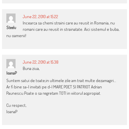
June 22, 2010 at 15:22
Incearca sa chemi straini care au reusit in Romania, nu
Steelu
romani care au reusit in strainatate. Aici sistemul e buba,
nu oamenii!
June 22, 2010 at 15:38
Buna ziua,
IoanaP
Suntem satui de toate;in ultimele zile am trait multe dezamagiri…
Ar fi bine sa-l invitati pe d-l MARE POET SI PATRIOT Adrian
Paunescu.Poate o sa regretam TOTI in viitorul aqpropiat.
Cu respect,
IoanaP