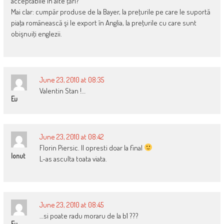
acceptabile în alte ţări?”
Mai clar: cumpăr produse de la Bayer, la preţurile pe care le suportă
piaţa românească şi le export în Anglia, la preţurile cu care sunt
obişnuiţi englezii.
June 23, 2010 at 08:35
Valentin Stan !…
Eu
June 23, 2010 at 08:42
Florin Piersic. Il opresti doar la final
Ionut
L-as asculta toata viata.
June 23, 2010 at 08:45
…si poate radu moraru de la b1 ???
Eu