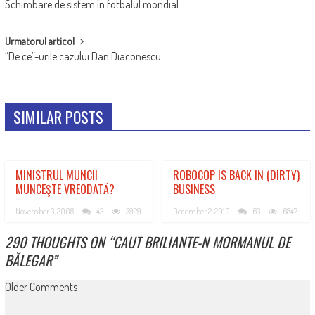
Schimbare de sistem în fotbalul mondial
NAVIGATION
Urmatorul articol
“De ce”-urile cazului Dan Diaconescu
SIMILAR POSTS
MINISTRUL MUNCII
ROBOCOP IS BACK IN (DIRTY)
MUNCEŞTE VREODATĂ?
BUSINESS
November 3, 2008
43
3929
December 2, 2010
63
6847
290 THOUGHTS ON “
CAUT BRILIANTE-N MORMANUL DE
BĂLEGAR
”
COMMENT
Older Comments
NAVIGATION