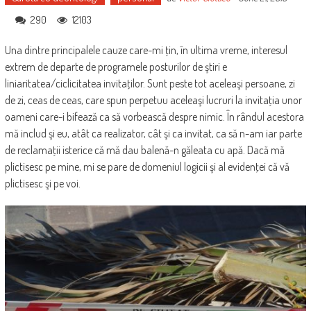
290
12103
Una dintre principalele cauze care-mi ţin, în ultima vreme, interesul
extrem de departe de programele posturilor de ştiri e
liniaritatea/ciclicitatea invitaţilor. Sunt peste tot aceleaşi persoane, zi
de zi, ceas de ceas, care spun perpetuu aceleaşi lucruri la invitaţia unor
oameni care-i bifează ca să vorbească despre nimic. În rândul acestora
mă includ şi eu, atât ca realizator, cât şi ca invitat, ca să n-am iar parte
de reclamaţii isterice că mă dau balenă-n găleata cu apă. Dacă mă
plictisesc pe mine, mi se pare de domeniul logicii şi al evidenţei că vă
plictisesc şi pe voi.