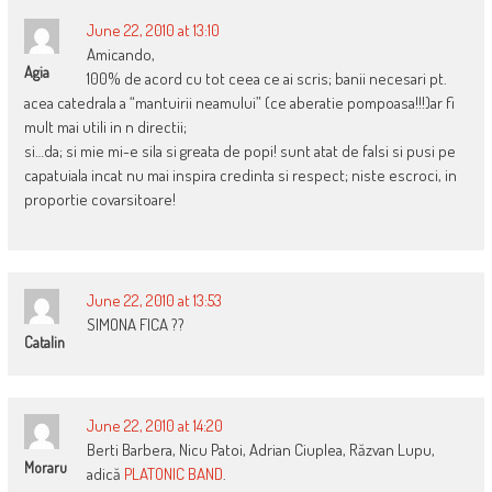
June 22, 2010 at 13:10
Amicando,
Agia
100% de acord cu tot ceea ce ai scris; banii necesari pt.
acea catedrala a “mantuirii neamului” (ce aberatie pompoasa!!!)ar fi
mult mai utili in n directii;
si…da; si mie mi-e sila si greata de popi! sunt atat de falsi si pusi pe
capatuiala incat nu mai inspira credinta si respect; niste escroci, in
proportie covarsitoare!
June 22, 2010 at 13:53
SIMONA FICA ??
Catalin
June 22, 2010 at 14:20
Berti Barbera, Nicu Patoi, Adrian Ciuplea, Răzvan Lupu,
Moraru
adică
PLATONIC BAND
.