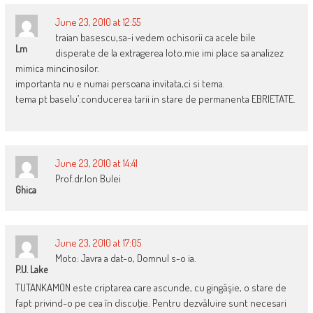
June 23, 2010 at 12:55
traian basescu,sa-i vedem ochisorii ca acele bile
Lm
disperate de la extragerea loto.mie imi place sa analizez
mimica mincinosilor.
importanta nu e numai persoana invitata,ci si tema.
tema pt baselu’:conducerea tarii in stare de permanenta EBRIETATE.
June 23, 2010 at 14:41
Prof.dr.Ion Bulei
Ghica
June 23, 2010 at 17:05
Moto: Javra a dat-o, Domnul s-o ia.
P.U. Lake
TUTANKAMON este criptarea care ascunde, cu gingăşie, o stare de
fapt privind-o pe cea în discuţie. Pentru dezvăluire sunt necesari