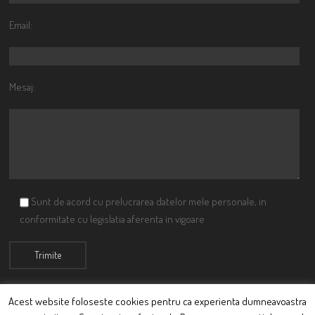
Email:
Mesaj:
Sunt de acord cu prelucrarea datelor mele personale, in
conformitate cu legislatia aferenta in vigoare
Acest website foloseste cookies pentru ca experienta dumneavoastra