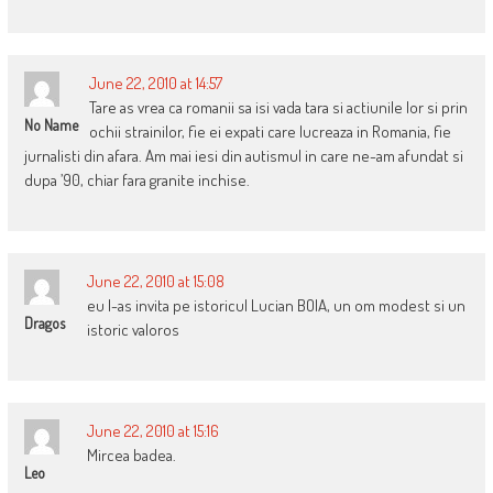
June 22, 2010 at 14:57
Tare as vrea ca romanii sa isi vada tara si actiunile lor si prin
No Name
ochii strainilor, fie ei expati care lucreaza in Romania, fie
jurnalisti din afara. Am mai iesi din autismul in care ne-am afundat si
dupa ’90, chiar fara granite inchise.
June 22, 2010 at 15:08
eu l-as invita pe istoricul Lucian BOIA, un om modest si un
Dragos
istoric valoros
June 22, 2010 at 15:16
Mircea badea.
Leo