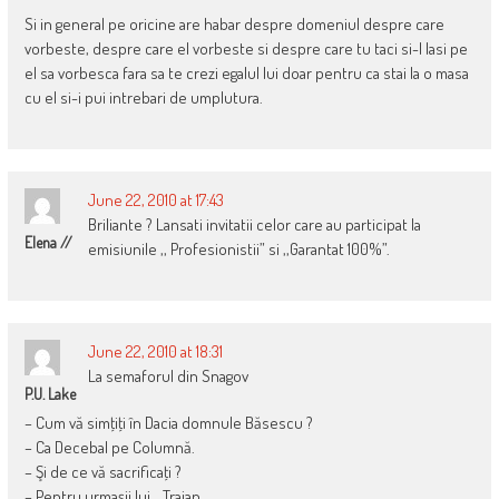
Si in general pe oricine are habar despre domeniul despre care
vorbeste, despre care el vorbeste si despre care tu taci si-l lasi pe
el sa vorbesca fara sa te crezi egalul lui doar pentru ca stai la o masa
cu el si-i pui intrebari de umplutura.
June 22, 2010 at 17:43
Briliante ? Lansati invitatii celor care au participat la
Elena //
emisiunile ,, Profesionistii” si ,,Garantat 100%”.
June 22, 2010 at 18:31
La semaforul din Snagov
P.U. Lake
– Cum vă simţiţi în Dacia domnule Băsescu ?
– Ca Decebal pe Columnă.
– Şi de ce vă sacrificaţi ?
– Pentru urmaşii lui… Traian.