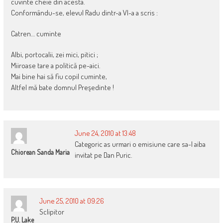
cuvinte cheie din acesta.
Conformându-se, elevul Radu dintr-a VI-a a scris :
Catren… cuminte
Albi, portocalii, zei mici, pitici ;
Miiroase tare a politică pe-aici.
Mai bine hai să fiu copil cuminte,
Altfel mă bate domnul Preşedinte !
June 24, 2010 at 13:48
Categoric as urmari o emisiune care sa-l aiba
Chiorean Sanda Maria
invitat pe Dan Puric.
June 25, 2010 at 09:26
Sclipitor
P.U. Lake