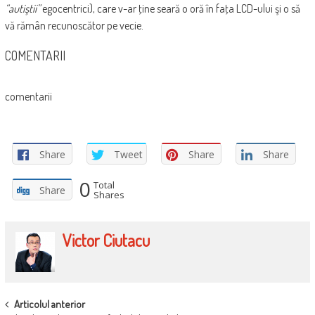
“autiştii”
egocentrici), care v-ar ţine seară o oră în faţa LCD-ului şi o să
vă rămân recunoscător pe vecie.
COMENTARII
comentarii
Share
Tweet
Share
Share
0
Total
Share
Shares
Victor Ciutacu
POST
Articolul anterior