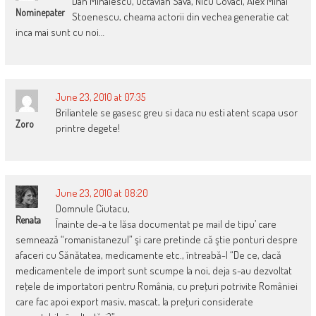
Dan Mihaiescu, Octavian Sava, Nicu Covaci, Alex Mihai
Nominepater
Stoenescu, cheama actorii din vechea generatie cat
inca mai sunt cu noi…
June 23, 2010 at 07:35
Briliantele se gasesc greu si daca nu esti atent scapa usor
Zoro
printre degete!
June 23, 2010 at 08:20
Domnule Ciutacu,
Renata
Înainte de-a te lăsa documentat pe mail de tipu’ care
semnează “romanistanezul” şi care pretinde că ştie ponturi despre
afaceri cu Sănătatea, medicamente etc., întreabă-l “De ce, dacă
medicamentele de import sunt scumpe la noi, deja s-au dezvoltat
reţele de importatori pentru România, cu preţuri potrivite României
care fac apoi export masiv, mascat, la preţuri considerate