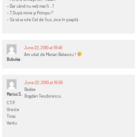
– Dar când nu veţi mai fi …?
– Ţ După mine şi Potopu !”
– Să vă ia iute Cel de Sus, zice în şoaptă.
June 22, 2010 at 19:49
Am uitat de Marian Bataiosu !
Bubulea
June 22, 2010 at 19:59
Badea
Marius S.
Bogdan Teodorescu
C.T.P.
Oreste
Tiriac
Vantu