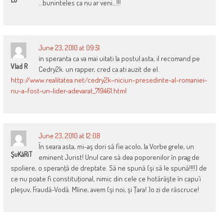
…buninteles ca nu ar veni…!!!
June 23, 2010 at 09:51
in speranta ca va mai uitati la postul asta, il recomand pe
Vlad R
Cedry2k. un rapper, cred ca ati auzit de el.
http://www.realitatea.net/cedry2k–niciun-presedinte-al-romaniei-
nu-a-fost-un-lider-adevarat_719461.html
June 23, 2010 at 12:08
În seara asta, mi-aş dori să fie acolo, la Vorbe grele, un
ŞuKăRiT
eminent Jurist! Unul care să dea poporenilor în prag de
spoliere, o speranţă de dreptate. Să ne spună (şi să le spună!!!!) de
ce nu poate fi constituţional, nimic din cele ce hotărăşte în capu’i
pleşuv, Fraudă-Vodă. Mîine, avem (şi noi, şi Ţara! )o zi de răscruce!