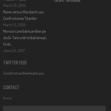
Taranu’ de Badea
March 19, 2019
Rares versus Mandachi sau
Confruntarea Titanilor
March 15, 2019
Moroiul care bântuie liber pe
sticlă. Tare urât îmbătrânești,
Cristi….
June 20, 2017
TWITTER FEED
Could not authenticate you.
CONTACT
Nume: