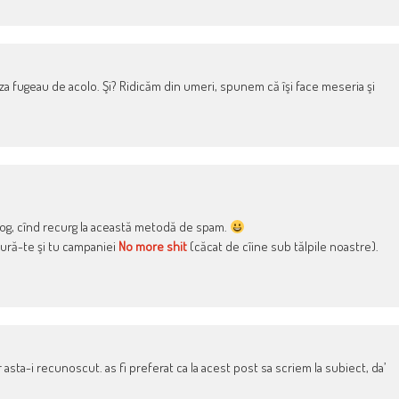
Gaza fugeau de acolo. Şi? Ridicăm din umeri, spunem că îşi face meseria şi
blog, cînd recurg la această metodă de spam.
tură-te şi tu campaniei
No more shit
(căcat de cîine sub tălpile noastre).
asta-i recunoscut. as fi preferat ca la acest post sa scriem la subiect, da’