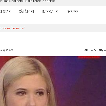
victimă a noi cenzuri din rețelele sociale
T STAR
CĂLĂTORII
INTERVIURI
DESPRE
londa-n Basarabia?
3455
4
il 14, 2009