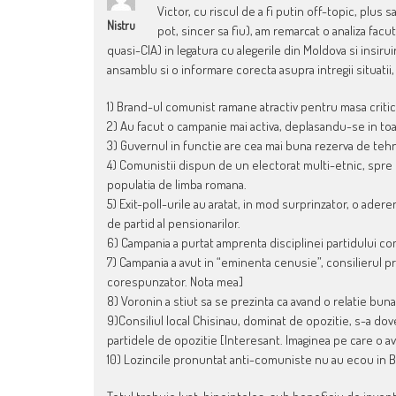
Victor, cu riscul de a fi putin off-topic, plus
Nistru
pot, sincer sa fiu), am remarcat o analiza fac
quasi-CIA) in legatura cu alegerile din Moldova si insiru
ansamblu si o informare corecta asupra intregii situatii,
1) Brand-ul comunist ramane atractiv pentru masa critic
2) Au facut o campanie mai activa, deplasandu-se in toa
3) Guvernul in functie are cea mai buna rezerva de tehn
4) Comunistii dispun de un electorat multi-etnic, spre
populatia de limba romana.
5) Exit-poll-urile au aratat, in mod surprinzator, o ader
de partid al pensionarilor.
6) Campania a purtat amprenta disciplinei partidului 
7) Campania a avut in “eminenta cenusie”, consilierul pre
corespunzator. Nota mea]
8) Voronin a stiut sa se prezinta ca avand o relatie buna
9)Consiliul local Chisinau, dominat de opozitie, s-a dov
partidele de opozitie [Interesant. Imaginea pe care o av
10) Lozincile pronuntat anti-comuniste nu au ecou in B