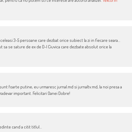
ar, pentru ca nu putem sti ce interese are autorul analizei.
Textul in
 aceleasi 3-5 persoane care dezbat orice subiect la zi in fiecare seara…
t sa se sature de ex de D-l Ciuvica care dezbate absolut orice la
 sunt foarte putine, eu urmaresc jurnal.md si jurnaltv.md, la noi presa a
radevar important. Felicitari Oanei Dobre!
dinte cand a citit titlul…