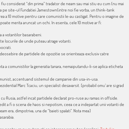
 sa fiu considerat “din prima” tradator de neam sau mai stiu eu cum (nu mai
uta pe site-ul Fundatiei Jamestown(intre noi fie vorba, un think-tank
irea a 10 motive pentru care comunistii le-au castigat. Pentru o imagine de
 poate merita aruncat un ochi. In esenta, cele 10 motive ar fi:
a a votantilor basarabeni.
te locurile de unde puteau atrage votanti.
ocrati.
 deosebire de partidele de opozitie se orienteaza exclusiv catre
enta a comunistilor la generatia tanara, nemaiputandu-li-se aplica eticheta
comunist, accentuand sistemul de campanie din usa-in-usa.
zidential Marc Tcaciu, un specialist desavarsit. [probabil omu’ are si grad
 cu Rusia, astfel incat partidele declarat pro-ruse au ramas in offside.
edit a fi o scena de haos si nepotism, ceea ce a indepartat unii votanti de
eam era, dimpotriva, una de “baieti spalati”. Nota mea]
asarabia.