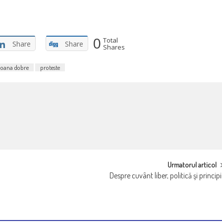
0
Total
Share
Share
Shares
oana dobre
proteste
Urmatorul articol
Despre cuvânt liber, politică şi principi