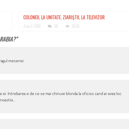
COLONEII, LA UNITATE. ZIARIŞTII, LA TELEVIZOR
July 2, 2012
56
5635
RABIA?
”
ragul meseriei.
i ei. Intrebarea e de ce se mai chinuie blonda la oficios cand ar avea loc
a noastra…