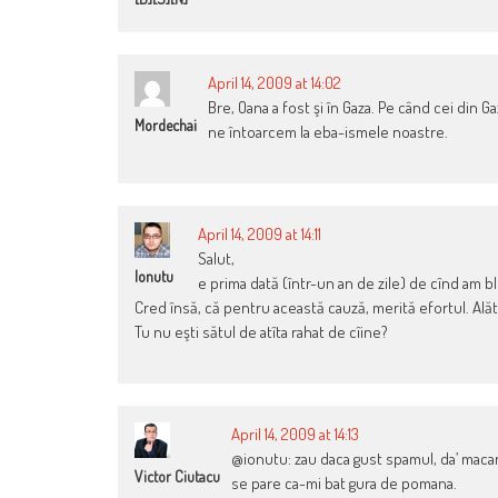
April 14, 2009 at 14:02
Bre, Oana a fost şi în Gaza. Pe când cei din 
Mordechai
ne întoarcem la eba-ismele noastre.
April 14, 2009 at 14:11
Salut,
Ionutu
e prima dată (într-un an de zile) de cînd am 
Cred însă, că pentru această cauză, merită efortul. Ală
Tu nu eşti sătul de atîta rahat de cîine?
April 14, 2009 at 14:13
@ionutu: zau daca gust spamul, da’ macar 
Victor Ciutacu
se pare ca-mi bat gura de pomana.