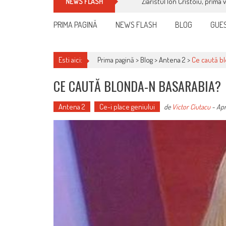
Ziaristul Ion Cristoiu, prima 
NEWS FLASH
PRIMA PAGINĂ
NEWS FLASH
BLOG
GUES
Esti aici:
Prima pagină >
Blog
>
Antena 2
>
Ce caută b
CE CAUTĂ BLONDA-N BASARABIA?
Antena 2
Ce-i place geniului
de
Victor Ciutacu
-
Apr