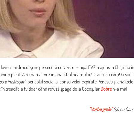
ovenii ai dracu’ şi ne persecută cu vize, o echipă EVZ a ajuns la Chişinău î
mnii-n piept. A remarcat vreun analist al neamului? Dracu’ cu cărţi! Ei sunt
tos e încătuşat”
, pericolul social al conservelor expirate Penescu şi analizele
în treacăt la tv doar când refuză şpaga de la Cocoş, iar
Dobre
n-a mai
“Vorbe grele”
(şi) cu Oan