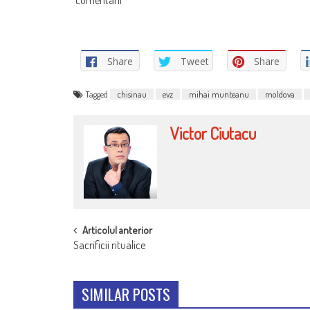
comentarii
Share
Tweet
Share
Tagged
chisinau
evz
mihai munteanu
moldova
Victor Ciutacu
POST
Articolul anterior
Sacrificii ritualice
NAVIGATION
SIMILAR POSTS