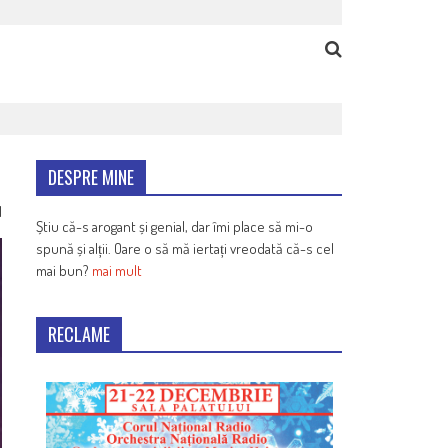
DESPRE MINE
1
Știu că-s arogant și genial, dar îmi place să mi-o
spună și alții. Oare o să mă iertați vreodată că-s cel
mai bun?
mai mult
RECLAME