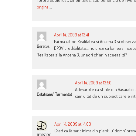
Totul trebuie luat, bineinteles, sub beneficiu de invent
original
…
April 14, 2009 at 13:41
Pai ma uit pe Realitatea si Antena 3 si observ
Geretus
DPDV credibilitate… nu crezi ca lumea a incepu
Realitatea si la Antena 3, uneori chiar in aceeasi zi?
April 14, 2009 at 13:50
Adevarul e ca stirile din Basarabia
Cetateanu' Turmentat
cam uitat de un subiect care e int
April 14, 2009 at 14:00
Cred ca i’a sarit inima din piept lu’ domn’ prese
[D][S][N]