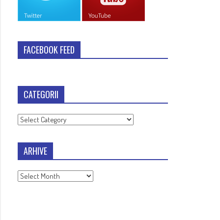
FACEBOOK FEED
CATEGORII
Categorii
ARHIVE
Arhive