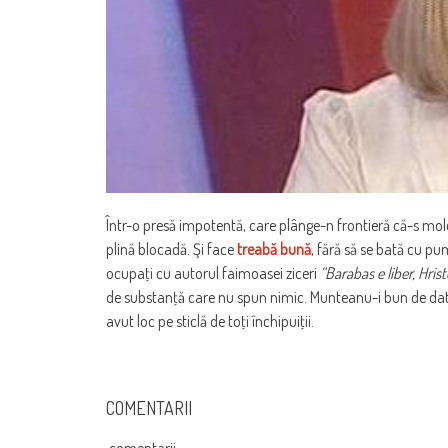
Într-o presă impotentă, care plânge-n frontieră că-s mold
plină blocadă. Şi face
treabă bună
, fără să se bată cu pu
ocupaţi cu autorul faimoasei ziceri
“Barabas e liber, Hris
de substanţă care nu spun nimic. Munteanu-i bun de dat 
avut loc pe sticlă de toţi închipuiţii.
COMENTARII