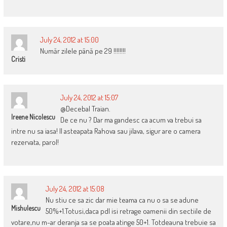
July 24, 2012 at 15:00
Număr zilele până pe 29 !!!!!!!!
Cristi
July 24, 2012 at 15:07
@Decebal Traian.
Ireene Nicolescu
De ce nu ? Dar ma gandesc ca acum va trebui sa
intre nu sa iasa! Il asteapata Rahova sau jilava, sigur are o camera
rezervata, parol!
July 24, 2012 at 15:08
Nu stiu ce sa zic dar mie teama ca nu o sa se adune
Mishulescu
50%+1.Totusi,daca pdl isi retrage oamenii din sectiile de
votare,nu m-ar deranja sa se poata atinge 50+1. Totdeauna trebuie sa