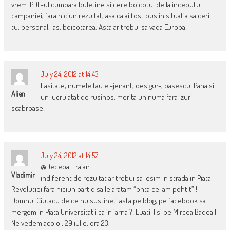
vrem. PDL-ul cumpara buletine si cere boicotul de la inceputul
campaniei, fara niciun rezultat, asa ca ai fost pus in situatia sa ceri
tu, personal, las, boicotarea. Asta ar trebui sa vada Europa!
July 24, 2012 at 14:43
Lasitate, numele tau e -jenant, desigur-, basescu! Pana si
Alien
un lucru atat de rusinos, merita un numa fara izuri
scabroase!
July 24, 2012 at 14:57
@Decebal Traian
Vladimir
indiferent de rezultat ar trebui sa iesim in strada in Piata
Revolutiei fara niciun partid sa le aratam “phta ce-am pohtit” !
Domnul Ciutacu de ce nu sustineti asta pe blog, pe facebook sa
mergem in Piata Universitatii ca in iarna ?! Luati-l si pe Mircea Badea 1
Ne vedem acolo , 29 iulie, ora 23.