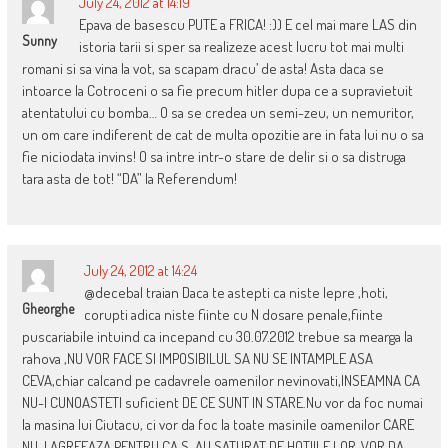
July 24, 2012 at 14:19
Epava de basescu PUTE a FRICA! :)) E cel mai mare LAS din
Sunny
istoria tarii si sper sa realizeze acest lucru tot mai multi
romani si sa vina la vot, sa scapam dracu’ de asta! Asta daca se
intoarce la Cotroceni o sa fie precum hitler dupa ce a supravietuit
atentatului cu bomba… O sa se credea un semi-zeu, un nemuritor,
un om care indiferent de cat de multa opozitie are in fata lui nu o sa
fie niciodata invins! O sa intre intr-o stare de delir si o sa distruga
tara asta de tot! “DA” la Referendum!
July 24, 2012 at 14:24
@decebal traian Daca te astepti ca niste lepre ,hoti,
Gheorghe
corupti adica niste fiinte cu N dosare penale,fiinte
puscariabile intuind ca incepand cu 30.07.2012 trebue sa mearga la
rahova ,NU VOR FACE SI IMPOSIBILUL SA NU SE INTAMPLE ASA
CEVA,chiar calcand pe cadavrele oamenilor nevinovati,INSEAMNA CA
NU-I CUNOASTETI suficient DE CE SUNT IN STARE.Nu vor da foc numai
la masina lui Ciutacu, ci vor da foc la toate masinile oamenilor CARE
NU-I AGREEAZA PENTRU CA S-AU SATURAT DE HOTIILE LOR .VOR DA