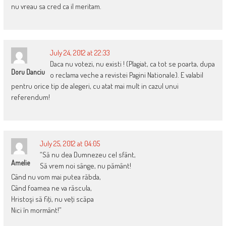
nu vreau sa cred ca il meritam.
July 24, 2012 at 22:33
Daca nu votezi, nu existi ! (Plagiat, ca tot se poarta, dupa
Doru Danciu
o reclama veche a revistei Pagini Nationale). E valabil
pentru orice tip de alegeri, cu atat mai mult in cazul unui
referendum!
July 25, 2012 at 04:05
“Să nu dea Dumnezeu cel sfânt,
Amelie
Să vrem noi sânge, nu pământ!
Când nu vom mai putea răbda,
Când foamea ne va răscula,
Hristoşi să fiţi, nu veţi scăpa
Nici în mormânt!”