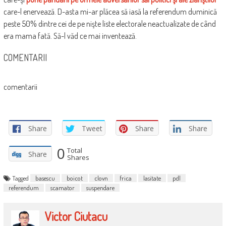
care-l enervează. D-asta mi-ar plăcea să iasă la referendum duminică
peste 50% dintre cei de pe nişte liste electorale neactualizate de când
era mama fată. Să-l văd ce mai inventează.
COMENTARII
comentarii
Share
Tweet
Share
Share
0
Total
Share
Shares
Tagged
basescu
boicot
clovn
frica
lasitate
pdl
referendum
scamator
suspendare
Victor Ciutacu