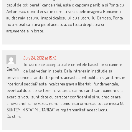
capul de toti peretii cancelariei, este o capcana penibila si Ponta cu
Antonescu dorind ei sa fie corecti si sa spele imaginea Romaniei i-
au dat naivi scaunul inapoi ticalosului, cu ajutorul lui Barroso, Ponta
nu a reusit sa-i tina piept acestuia, cu toata dreptatea si
argumentele in brate.
July 24, 2012 at 15:42
Totusi de ce accepta toate cerintele basistilor si camere
Cosmin
de luat vederi in speta. Da la intrarea in institutie sa
previna orice scandal dar pentru aceasta sunt politisti si jandarmi, in
interiorul sectiei? este incalcarea grava a libertatii fundamentale,
eventual dupa ce se termina votarea, dar nu cand sunt oameni si-si
exercita votul sunt date cu caracter confidential si nu cred ca are
cineva chef sa fie vazut, numai comunistii urmareau tot ce misca NU
SUNTEM IN STAT MILITARIZAT va rog transmiteti acest lucru.
Cu stima