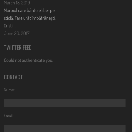
March 15, 2019
Moroiul care bântuie liber pe
sticlă. Tare urât îmbătrânești,
Cristi….
June 20, 2017
TWITTER FEED
Could not authenticate you.
CONTACT
Nume:
Email: