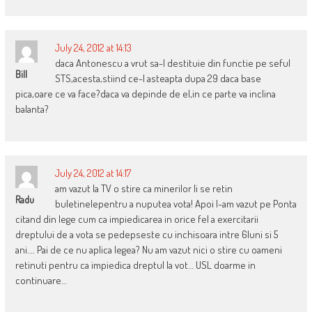
July 24, 2012 at 14:13
daca Antonescu a vrut sa-l destituie din functie pe seful
Bill
STS,acesta,stiind ce-l asteapta dupa 29 daca base
pica,oare ce va face?daca va depinde de el,in ce parte va inclina
balanta?
July 24, 2012 at 14:17
am vazut la TV o stire ca minerilor li se retin
Radu
buletinelepentru a nuputea vota! Apoi l-am vazut pe Ponta
citand din lege cum ca impiedicarea in orice fel a exercitarii
dreptului de a vota se pedepseste cu inchisoara intre 6luni si 5
ani…. Pai de ce nu aplica legea? Nu am vazut nici o stire cu oameni
retinuti pentru ca impiedica dreptul la vot… USL doarme in
continuare…