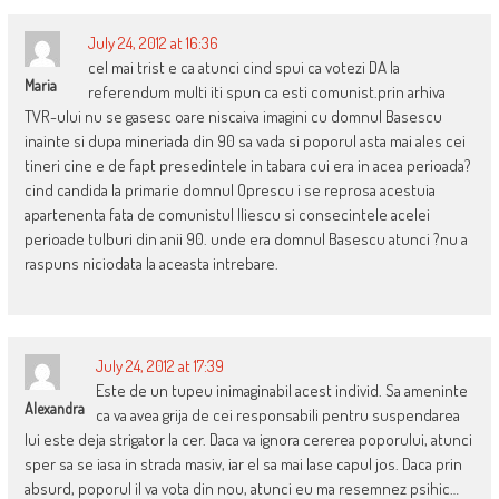
July 24, 2012 at 16:36
cel mai trist e ca atunci cind spui ca votezi DA la
Maria
referendum multi iti spun ca esti comunist.prin arhiva
TVR-ului nu se gasesc oare niscaiva imagini cu domnul Basescu
inainte si dupa mineriada din 90 sa vada si poporul asta mai ales cei
tineri cine e de fapt presedintele in tabara cui era in acea perioada?
cind candida la primarie domnul Oprescu i se reprosa acestuia
apartenenta fata de comunistul Iliescu si consecintele acelei
perioade tulburi din anii 90. unde era domnul Basescu atunci ?nu a
raspuns niciodata la aceasta intrebare.
July 24, 2012 at 17:39
Este de un tupeu inimaginabil acest individ. Sa ameninte
Alexandra
ca va avea grija de cei responsabili pentru suspendarea
lui este deja strigator la cer. Daca va ignora cererea poporului, atunci
sper sa se iasa in strada masiv, iar el sa mai lase capul jos. Daca prin
absurd, poporul il va vota din nou, atunci eu ma resemnez psihic…