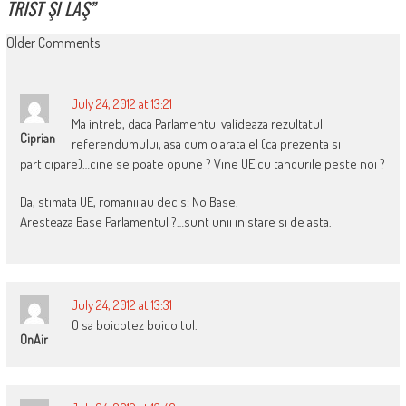
TRIST ŞI LAŞ
”
COMMENT
Older Comments
NAVIGATION
July 24, 2012 at 13:21
Ma intreb, daca Parlamentul valideaza rezultatul
Ciprian
referendumului, asa cum o arata el (ca prezenta si
participare)…cine se poate opune ? Vine UE cu tancurile peste noi ?
Da, stimata UE, romanii au decis: No Base.
Aresteaza Base Parlamentul ?…sunt unii in stare si de asta.
July 24, 2012 at 13:31
O sa boicotez boicoltul.
OnAir