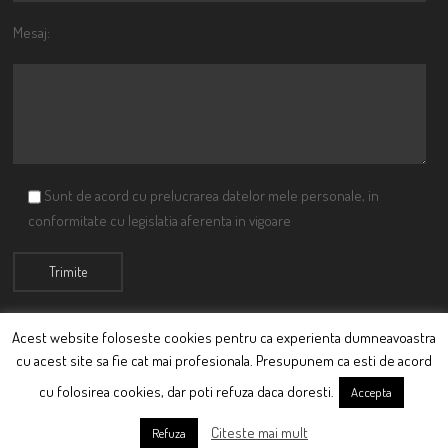
Mesaj:
Sunt de acord cu prelucrarea datelor mele personale, in
conformitate cu legislatia aferenta in vigoare
Acest website foloseste cookies pentru ca experienta dumneavoastra
cu acest site sa fie cat mai profesionala. Presupunem ca esti de acord
© Ciutacu 2015 Parte a Imperiului Ciutacesc.
cu folosirea cookies, dar poti refuza daca doresti.
Accepta
Powered By
Scriptics
Citeste mai mult
Refuza