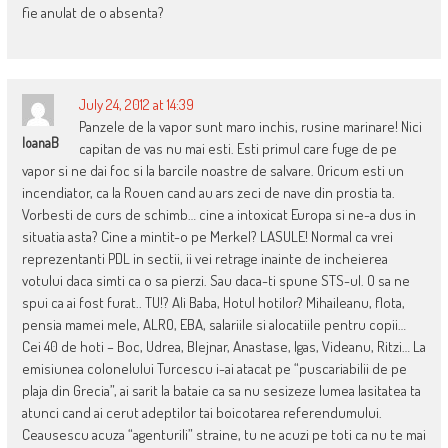
fie anulat de o absenta?
July 24, 2012 at 14:39
Panzele de la vapor sunt maro inchis, rusine marinare! Nici
IoanaB
capitan de vas nu mai esti. Esti primul care fuge de pe
vapor si ne dai foc si la barcile noastre de salvare. Oricum esti un
incendiator, ca la Rouen cand au ars zeci de nave din prostia ta.
Vorbesti de curs de schimb… cine a intoxicat Europa si ne-a dus in
situatia asta? Cine a mintit-o pe Merkel? LASULE! Normal ca vrei
reprezentanti PDL in sectii, ii vei retrage inainte de incheierea
votului daca simti ca o sa pierzi. Sau daca-ti spune STS-ul. O sa ne
spui ca ai fost furat.. TU!? Ali Baba, Hotul hotilor? Mihaileanu, flota,
pensia mamei mele, ALRO, EBA, salariile si alocatiile pentru copii…
Cei 40 de hoti – Boc, Udrea, Blejnar, Anastase, Igas, Videanu, Ritzi… La
emisiunea colonelului Turcescu i-ai atacat pe “puscariabilii de pe
plaja din Grecia”, ai sarit la bataie ca sa nu sesizeze lumea lasitatea ta
atunci cand ai cerut adeptilor tai boicotarea referendumului.
Ceausescu acuza “agenturili” straine, tu ne acuzi pe toti ca nu te mai