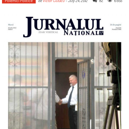
Polemici Politice
82
6955
de
Victor Ciutacu
-
July 24, 2012