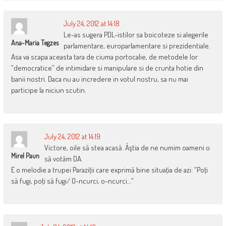
July 24, 2012 at 14:18
Le-as sugera PDL-istilor sa boicoteze si alegerile
Ana-Maria Tegzes
parlamentare, europarlamentare si prezidentiale.
Asa va scapa aceasta tara de ciuma portocalie, de metodele lor
“democratice” de intimidare si manipulare si de crunta hotie din
banii nostri. Daca nu au incredere in votul nostru, sa nu mai
participe la niciun scutin.
July 24, 2012 at 14:19
Victore, oile să stea acasă. Ăştia de ne numim oameni o
Mirel Paun
să votăm DA.
E o melodie a trupei Paraziţii care exprimă bine situaţia de azi: “Poţi
să fugi, poţi să fugi/ O-ncurci, o-ncurci…”