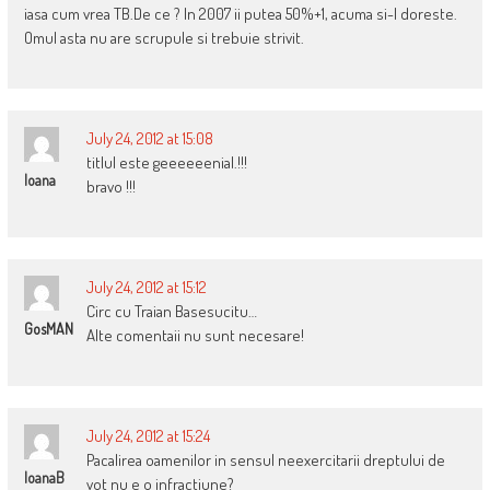
iasa cum vrea TB.De ce ? In 2007 ii putea 50%+1, acuma si-l doreste.
Omul asta nu are scrupule si trebuie strivit.
July 24, 2012 at 15:08
titlul este geeeeeenial.!!!
Ioana
bravo !!!
July 24, 2012 at 15:12
Circ cu Traian Basesucitu…
GosMAN
Alte comentaii nu sunt necesare!
July 24, 2012 at 15:24
Pacalirea oamenilor in sensul neexercitarii dreptului de
IoanaB
vot nu e o infractiune?