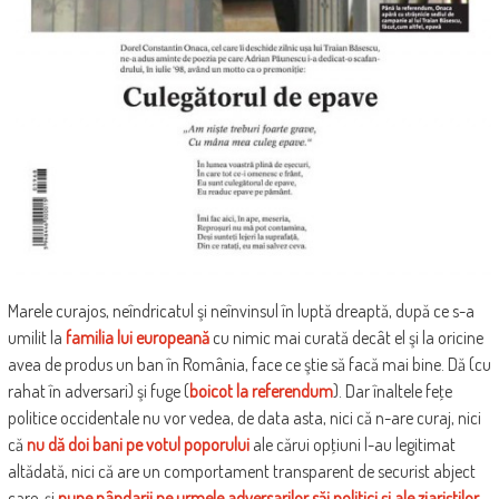
Marele curajos, neîndricatul şi neînvinsul în luptă dreaptă, după ce s-a
umilit la
familia lui europeană
cu nimic mai curată decât el şi la oricine
avea de produs un ban în România, face ce ştie să facă mai bine. Dă (cu
rahat în adversari) şi fuge (
boicot la referendum
). Dar înaltele feţe
politice occidentale nu vor vedea, de data asta, nici că n-are curaj, nici
că
nu dă doi bani pe votul poporului
ale cărui opţiuni l-au legitimat
altădată, nici că are un comportament transparent de securist abject
care-şi
pune pândarii pe urmele adversarilor săi politici şi ale ziariştilor