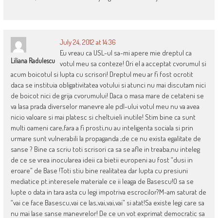
July 24, 2012 at 14:36
Eu vreau ca USL-ul sa-mi apere mie dreptul ca
Liliana Radulescu
votul meu sa conteze! Ori el a acceptat cvorumul si
acum boicotul si lupta cu scrisori! Dreptul meu ar fi fost ocrotit
daca se instituia obligativitatea votului si atunci nu mai discutam nici
de boicot nici de grija cvorumului! Daca o masa mare de cetateni se
va lasa prada diverselor manevre ale pdl-ului votul meu nu va avea
nicio valoare si mai platesc si cheltuieli inutile! Stim bine ca sunt
multi oameni care,fara a fi prosti,nu au inteligenta sociala si prin
urmare sunt vulnerabili la propaganda ;de ce nu exista egalitate de
sanse ? Bine ca scriu toti scrisori ca sa se afle in treaba;nu inteleg
de ce se vrea inocularea ideii ca bietii europeni au fost “dusi in
eroare” de Base !Toti stiu bine realitatea dar lupta cu presiuni
mediatice pt.interesele materiale ce ii leaga de Basescu!O sa se
lupte o data in tara asta cu legi impotriva escrocilor?M-am saturat de
“vai ce face Basescu,vai ce las,vai,vai,vai” si atat!Sa existe legi care sa
nu mai lase sanse manevrelor! De ce un vot exprimat democratic sa