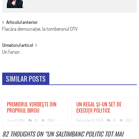
POST
Articolul anterior
Flacăra democraţiei, la tomberonul OTV
NAVIGATION
Urmatorul articol
Un farsor…
SIMILAR POSTS
PREMIERUL VORBEŞTE DIN
UN REGAL ŞI-UN SET DE
PROPRIUL BIROU
EXECUŢII POLITICE
June 9, 2014
32
2992
December 18, 2008
61
5922
82 THOUGHTS ON “
UN SALTIMBANC POLITIC TOT MAI