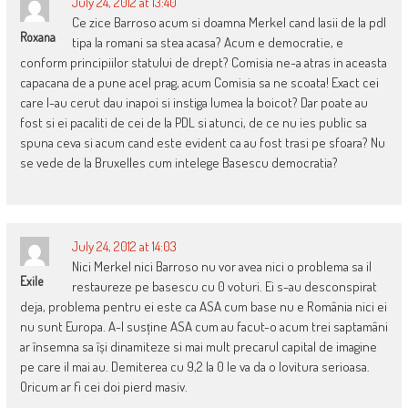
July 24, 2012 at 13:40
Ce zice Barroso acum si doamna Merkel cand lasii de la pdl
Roxana
tipa la romani sa stea acasa? Acum e democratie, e
conform principiilor statului de drept? Comisia ne-a atras in aceasta
capacana de a pune acel prag, acum Comisia sa ne scoata! Exact cei
care l-au cerut dau inapoi si instiga lumea la boicot? Dar poate au
fost si ei pacaliti de cei de la PDL si atunci, de ce nu ies public sa
spuna ceva si acum cand este evident ca au fost trasi pe sfoara? Nu
se vede de la Bruxelles cum intelege Basescu democratia?
July 24, 2012 at 14:03
Nici Merkel nici Barroso nu vor avea nici o problema sa il
Exile
restaureze pe basescu cu 0 voturi. Ei s-au desconspirat
deja, problema pentru ei este ca ASA cum base nu e România nici ei
nu sunt Europa. A-l susține ASA cum au facut-o acum trei saptamâni
ar însemna sa își dinamiteze si mai mult precarul capital de imagine
pe care il mai au. Demiterea cu 9,2 la 0 le va da o lovitura serioasa.
Oricum ar fi cei doi pierd masiv.