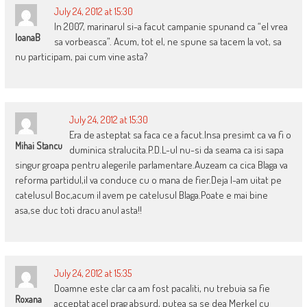
July 24, 2012 at 15:30
In 2007, marinarul si-a facut campanie spunand ca “el vrea
IoanaB
sa vorbeasca”. Acum, tot el, ne spune sa tacem la vot, sa
nu participam, pai cum vine asta?
July 24, 2012 at 15:30
Era de asteptat sa faca ce a facut.Insa presimt ca va fi o
Mihai Stancu
duminica stralucita.P.D.L-ul nu-si da seama ca isi sapa
singur groapa pentru alegerile parlamentare.Auzeam ca cica Blaga va
reforma partidul,il va conduce cu o mana de fier.Deja l-am uitat pe
catelusul Boc,acum il avem pe catelusul Blaga.Poate e mai bine
asa,se duc toti dracu anul asta!!
July 24, 2012 at 15:35
Doamne este clar ca am fost pacaliti, nu trebuia sa fie
Roxana
acceptat acel prag absurd, putea sa se dea Merkel cu