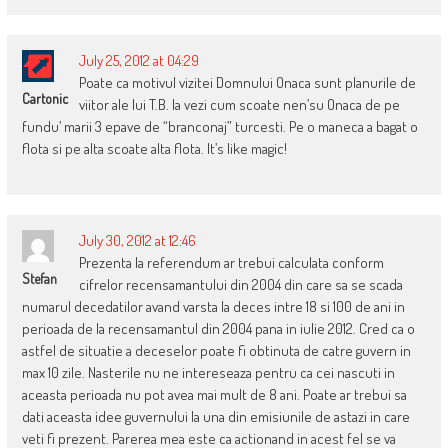
July 25, 2012 at 04:29
Poate ca motivul vizitei Domnului Onaca sunt planurile de
Cartonic
viitor ale lui T.B. Ia vezi cum scoate nen’su Onaca de pe
fundu’ marii 3 epave de “branconaj” turcesti. Pe o maneca a bagat o
flota si pe alta scoate alta flota. It’s like magic!
July 30, 2012 at 12:46
Prezenta la referendum ar trebui calculata conform
Stefan
cifrelor recensamantului din 2004 din care sa se scada
numarul decedatilor avand varsta la deces intre 18 si 100 de ani in
perioada de la recensamantul din 2004 pana in iulie 2012. Cred ca o
astfel de situatie a deceselor poate fi obtinuta de catre guvern in
max 10 zile. Nasterile nu ne intereseaza pentru ca cei nascuti in
aceasta perioada nu pot avea mai mult de 8 ani. Poate ar trebui sa
dati aceasta idee guvernului la una din emisiunile de astazi in care
veti fi prezent. Parerea mea este ca actionand in acest fel se va