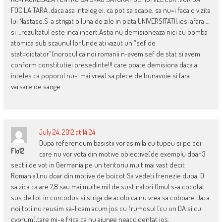
FOC LA TARA ,daca asa inteleg ei, ca pot sa scape, sa nu=i faca o vizita
lui Nastase.S-a strigat o luna de zile in piata UNIVERSITATII:iesi afara …
si …rezultatul este inca incert.Astia nu demisioneaza nici cu bomba
atomica sub scaunul lor.Unde ati vazut un “sef de
stat=dictator”(norocul ca noi romanii n-avem sef de stat si avem
conform constitutiei presedinte!!! care poate demisiona daca a
inteles ca poporul nu-l mai vrea) sa plece de bunavoie si fara
varsare de sange.
July 24, 2012 at 14:24
Dupa referendum basistii vor asimila cu tupeu si pe cei
Flo12
care nu vor vota din motive obiective(de exemplu doar 3
sectii de vot in Germania pe un teritoriu mult mai vast decit
Romania),nu doar din motive de boicot.Sa vedeti frenezie dupa. O
sa zica ca are 7,8 sau mai multe mil de sustinatori.Omul s-a cocotat
sus de tot in corcodus si striga de acolo ca nu vrea sa coboare.Daca
noi toti nu reusim sa-l dam acum jos cu frumosul (cu un DA si cu
cvorum),tare mi-e frica ca nu ajunge neaccidentat jos.