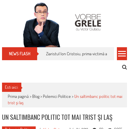
Skip
to
content
Cum îți schimbi, rapid, gratuit și eficient, furniz
NEWS FLASH
Esti aici:
Prima pagină >
Blog
>
Polemici Politice
>
Un saltimbanc politic tot mai
trist şi laş
UN SALTIMBANC POLITIC TOT MAI TRIST ŞI LAŞ