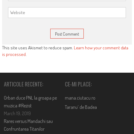
This site uses Akismet to reduce spam.
Learn how your comment data
is processed
.
ARTICOLE RECENTE:
CE-MI PLACE:
Orban duce PNL la groapa pe
mana.ciutacu.ro
muzica #Rezist
Taranu’ de Badea
March 19, 2019
Rares versus Mandachi sau
Confruntarea Titanilor