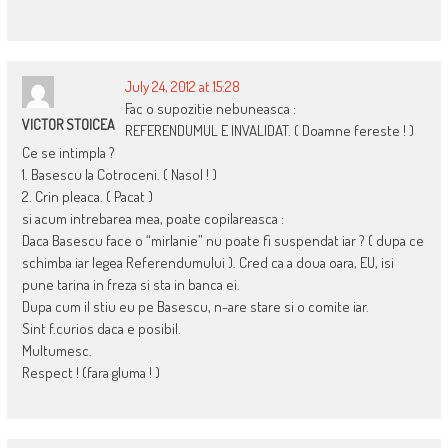
July 24, 2012 at 15:28
Fac o supozitie nebuneasca :
VICTOR STOICEA
REFERENDUMUL E INVALIDAT. ( Doamne fereste ! )
Ce se intimpla ?
1. Basescu la Cotroceni. ( Nasol ! )
2. Crin pleaca. ( Pacat )
si acum intrebarea mea, poate copilareasca :
Daca Basescu face o “mirlanie” nu poate fi suspendat iar ? ( dupa ce
schimba iar legea Referendumului ). Cred ca a doua oara, EU, isi
pune tarina in freza si sta in banca ei.
Dupa cum il stiu eu pe Basescu, n-are stare si o comite iar.
Sint f.curios daca e posibil.
Multumesc.
Respect ! (fara gluma ! )