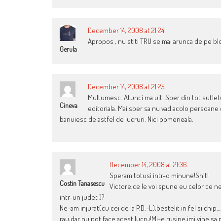
December 14, 2008 at 21:24
Apropos , nu stiti TRU se mai arunca de pe blo
Gerula
December 14, 2008 at 21:25
Multumesc. Atunci ma uit. Sper din tot sufletu
Cineva
editoriala. Mai sper sa nu vad acolo persoane 
banuiesc de astfel de lucruri. Nici pomeneala.
December 14, 2008 at 21:36
Speram totusi intr-o minune!Shit!
Costin Tanasescu
Victore,ce le voi spune eu celor ce n
intr-un judet )?
Ne-am injurat(cu cei de la P.D.-L),bestelit in fel si chi
rau,dar nu pot face acest lucru!Mi-e rusine,imi vine sa