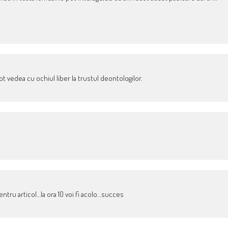
t vedea cu ochiul liber la trustul deontologilor.
entru articol…la ora 10 voi fi acolo…succes