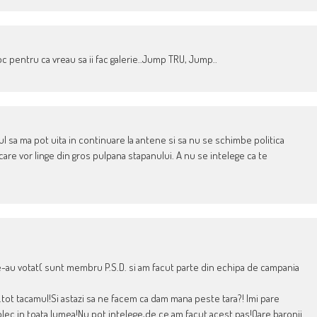
c pentru ca vreau sa ii fac galerie..Jump TRU, Jump..
l sa ma pot uita in continuare la antene si sa nu se schimbe politica
care vor linge din gros pulpana stapanului. A nu se intelege ca te
e-au votat( sunt membru P.S.D. si am facut parte din echipa de campania
p….tot tacamul!Si astazi sa ne facem ca dam mana peste tara?! Imi pare
 plec in toata lumea!Nu pot intelege,de ce am facut acest pas!Oare baronii