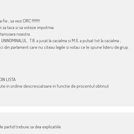
e , sa vezi CIRC !!!!!!!!!
i sa taca si sa voteze impotriva.
 tarisoara noastra .
NINOMINALUL . T.B. a jucat la cacialma si M.G. a pulsat tot la cacialma ,
i din parlament care nu citeau legile si votau ce le spune lideru de grup .
DIN LISTA
inute in ordine descrescatoare in functie de procentul obtinut
e partid trebuie sa dea explicatiile