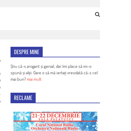
DESPRE MINE
7
Știu că-s arogant și genial, dar îmi place să mi-o
spună și alții. Oare o să mă iertați vreodată că-s cel
a
mai bun?
mai mult
e
u
­
RECLAME
e