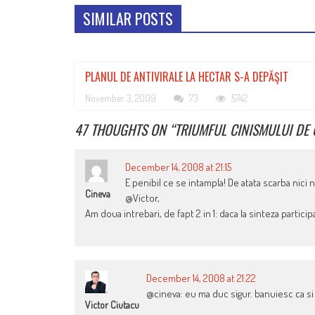
SIMILAR POSTS
PLANUL DE ANTIVIRALE LA HECTAR S-A DEPĂŞIT
November 3, 2009
73
5742
47 THOUGHTS ON “
TRIUMFUL CINISMULUI DE
December 14, 2008 at 21:15
E penibil ce se intampla! De atata scarba nici
Cineva
@Victor,
Am doua intrebari, de fapt 2 in 1: daca la sinteza participa
December 14, 2008 at 21:22
@cineva: eu ma duc sigur. banuiesc ca si 
Victor Ciutacu