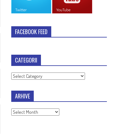
FACEBOOK FEED
CATEGORII
Categorii
ARHIVE
Arhive