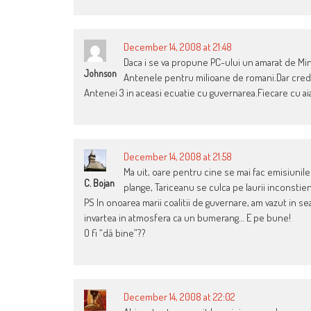
December 14, 2008 at 21:48
Daca i se va propune PC-ului un amarat de Min
Johnson
Antenele pentru milioane de romani.Dar cred 
Antenei 3 in aceasi ecuatie cu guvernarea.Fiecare cu a
December 14, 2008 at 21:58
Ma uit, oare pentru cine se mai fac emisiunile
C. Bojan
plange, Tariceanu se culca pe laurii inconstien
PS In onoarea marii coalitii de guvernare, am vazut in s
invartea in atmosfera ca un bumerang… E pe bune!
O fi “dă bine”??
December 14, 2008 at 22:02