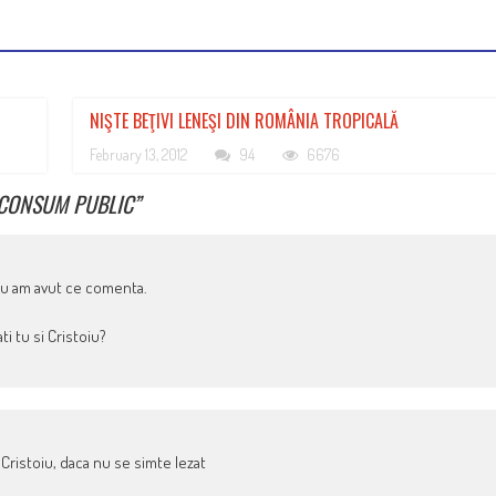
NIŞTE BEŢIVI LENEŞI DIN ROMÂNIA TROPICALĂ
February 13, 2012
94
6676
 CONSUM PUBLIC
”
 nu am avut ce comenta.
ti tu si Cristoiu?
Cristoiu, daca nu se simte lezat