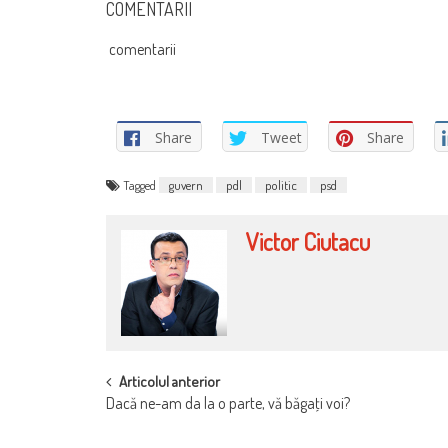
COMENTARII
comentarii
Share
Tweet
Share
Tagged
guvern
pdl
politic
psd
Victor Ciutacu
POST
Articolul anterior
Dacă ne-am da la o parte, vă băgaţi voi?
NAVIGATION