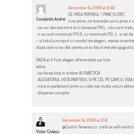
December 14, 2008 at 21:40
CE VREA POPORUL ? PIINE SI CIRC
Constantin Andrei
cum piine ,se itrevede ca nu prea o sa fi
-se vor decima intre ei in favoarea P.N.L.-ului care trebu
-s-au unit nemincati P.S.D. cu nemincati P.D.-L. si vai de
– si totul a inceput cu modul de alegeri , marea inventie U
dupa care si-au dat seama ce au facut mai ales gugustiuc
DACA ar fi fost alegeri diferentiate pe lista
adica:
-se facea lista in ordine ALFABETICA
-ALEGATORUL VOTA PARTIDUL SI PE CEL PE CARE IL VOIA 
-intra in parlament primi cu cele mai multe voturi obt
-disparea coruptia
December 14, 2008 at 21:41
@Costin Tanasescu: cred ca sefii vostri d
Victor Ciutacu