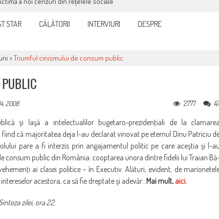
victimă a noi cenzuri din rețelele sociale
T STAR
CĂLĂTORII
INTERVIURI
DESPRE
uni
>
Triumful cinismului de consum public
 PUBLIC
2777
4
4, 2008
lică şi laşă a intelectualilor bugetaro-preziden­ţiali de la clamare
fiind că majoritatea deja l-au declarat vi­novat pe eternul Dinu Patriciu d
colului pare a fi interzis prin an­­gajamentul politic pe care aceştia şi l-a
 de consum public din România: cooptarea unora dintre fidelii lui Traian Bă
ehemenţi ai clasei politice – în Executiv. Alături, evident, de ma­rionetel
ai intereselor acestora, ca să fie dreptate şi adevăr…
Mai mult,
aici
.
Sinteza zilei, ora 22.