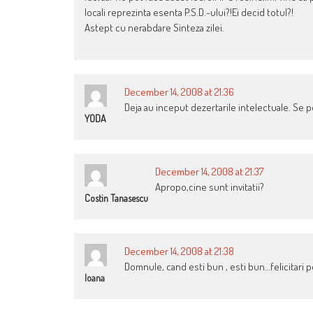
locali reprezinta esenta P.S.D.-ului?!Ei decid totul?!
Astept cu nerabdare Sinteza zilei.
December 14, 2008 at 21:36
Deja au inceput dezertarile intelectuale. Se po
YODA
December 14, 2008 at 21:37
Apropo,cine sunt invitatii?
Costin Tanasescu
December 14, 2008 at 21:38
Domnule, cand esti bun , esti bun…felicitari p
Ioana