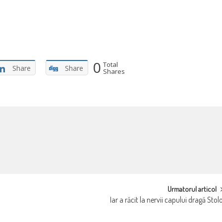
0
Total
Share
Share
Shares
Urmatorul articol
Iar a răcit la nervii capului dragă Stol