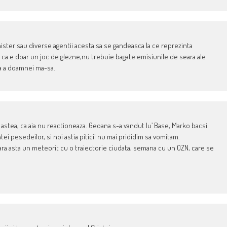
ister sau diverse agentii acesta sa se gandeasca la ce reprezinta
ca e doar un joc de glezne,nu trebuie bagate emisiunile de seara ale
ia a doamnei ma-sa.
 astea, ca aia nu reactioneaza. Geoana s-a vandut lu’ Base, Marko bacsi
tei pesedeilor, si noi astia piticii nu mai prididim sa vomitam.
eara asta un meteorit cu o traiectorie ciudata, semana cu un OZN, care se