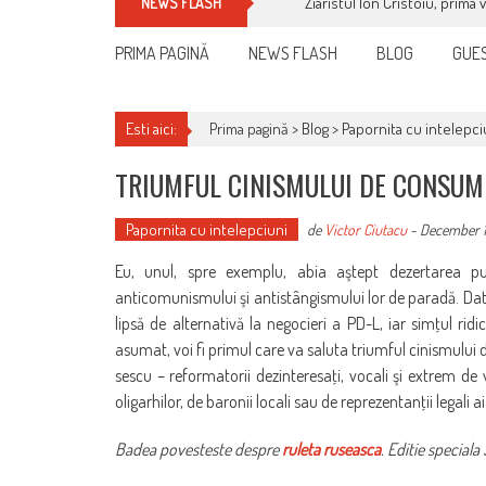
Ziaristul Ion Cristoiu, prima 
NEWS FLASH
PRIMA PAGINĂ
NEWS FLASH
BLOG
GUES
Esti aici:
Prima pagină >
Blog
>
Papornita cu intelepci
TRIUMFUL CINISMULUI DE CONSUM
Papornita cu intelepciuni
de
Victor Ciutacu
-
December 1
Eu, unul, spre exemplu, abia aştept de­zertarea pub
anticomunismului şi antistângismului lor de paradă. Dat 
lipsă de alternativă la ne­­gocieri a PD-L, iar simţul ridi
asumat, voi fi pri­mul care va saluta triumful cinismului
sescu – reformatorii dezinteresaţi, vocali şi extrem de v
oligarhilor, de baronii locali sau de reprezentanţii legali 
Badea povesteste despre
ruleta ruseasca
. Editie speciala 