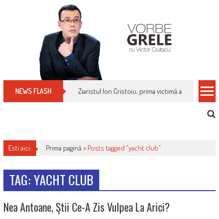
Skip
to
content
Ziaristul Ion Cristoiu, prima victimă a noi cenzuri 
NEWS FLASH
Esti aici:
Prima pagină >
Posts tagged "yacht club"
TAG: YACHT CLUB
Nea Antoane, Ştii Ce-A Zis Vulpea La Arici?