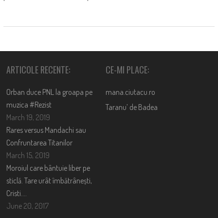
ARTICOLE RECENTE:
CE-MI PLACE:
Orban duce PNL la groapa pe
mana.ciutacu.ro
muzica #Rezist
Taranu’ de Badea
March 19, 2019
Rares versus Mandachi sau
Confruntarea Titanilor
March 15, 2019
Moroiul care bântuie liber pe
sticlă. Tare urât îmbătrânești,
Cristi….
June 20, 2017