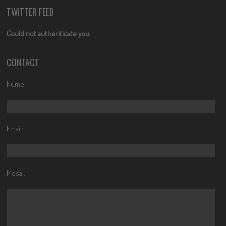
TWITTER FEED
Could not authenticate you.
CONTACT
Nume:
Email:
Mesaj: