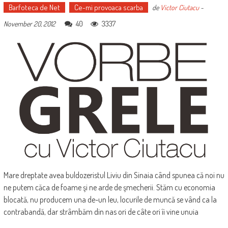
Barfoteca de Net
Ce-mi provoaca scarba
de
Victor Ciutacu
-
40
3337
November 20, 2012
Mare dreptate avea buldozeristul Liviu din Sinaia când spunea că noi nu
ne putem căca de foame şi ne arde de şmecherii. Stăm cu economia
blocată, nu producem una de-un leu, locurile de muncă se vând ca la
contrabandă, dar strâmbăm din nas ori de câte ori îi vine unuia