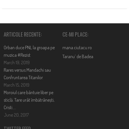
ARTICOLE RECENTE:
CE-MI PLACE:
Orban duce PNL la groapa pe
mana.ciutacu.ro
muzica #Rezist
Taranu’ de Badea
March 19, 2019
Rares versus Mandachi sau
Confruntarea Titanilor
March 15, 2019
Moroiul care bântuie liber pe
sticlă. Tare urât îmbătrânești,
Cristi….
June 20, 2017
TWITTER FEED