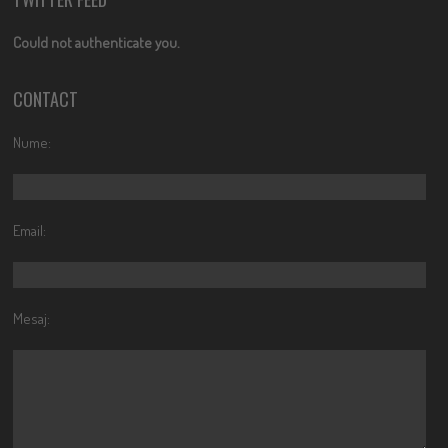
Could not authenticate you.
CONTACT
Nume:
Email:
Mesaj: