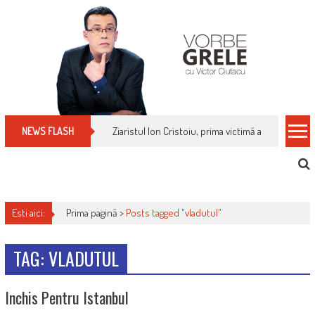
Skip
to
content
Ziaristul Ion Cristoiu, prima victimă a noi cenzuri 
NEWS FLASH
Esti aici:
Prima pagină >
Posts tagged "vladutul"
TAG: VLADUTUL
Inchis Pentru Istanbul