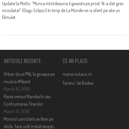
Update la Motto: “Munca intotdeauna il gaseste pe prost. N-a dat gres
niciodata!” (Gogu Sclipici) In timp de Le Monde ne-a oferit pe site un
filmulet
ARTICOLE RECENTE:
CE-MI PLACE:
Orban duce PNL la groapa pe
mana.ciutacu.ro
muzica #Rezist
Taranu’ de Badea
March 19, 2019
Rares versus Mandachi sau
Confruntarea Titanilor
March 15, 2019
Moroiul care bântuie liber pe
sticlă. Tare urât îmbătrânești,