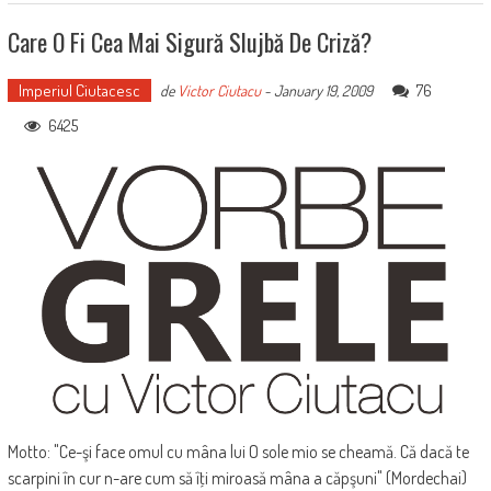
Care O Fi Cea Mai Sigură Slujbă De Criză?
Imperiul Ciutacesc
76
de
Victor Ciutacu
-
January 19, 2009
6425
Motto: "Ce-şi face omul cu mâna lui O sole mio se cheamă. Că dacă te
scarpini în cur n-are cum să îţi miroasă mâna a căpşuni" (Mordechai)