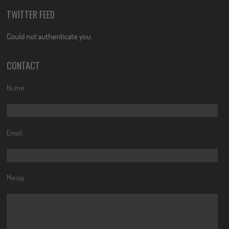
TWITTER FEED
Could not authenticate you.
CONTACT
Nume:
Email:
Mesaj: