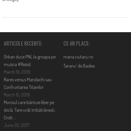
ARTICOLE RECENTE:
CE-MI PLACE:
Orban duce PNL la groapa pe
mana.ciutacu.ro
muzica #Rezist
Taranu’ de Badea
March 19, 2019
Rares versus Mandachi sau
Confruntarea Titanilor
March 15, 2019
Moroiul care bântuie liber pe
sticlă. Tare urât îmbătrânești,
Cristi….
June 20, 2017