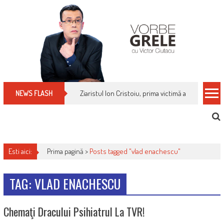
Skip
to
content
Ziaristul Ion Cristoiu, prima victimă a noi cenzuri 
NEWS FLASH
Esti aici:
Prima pagină >
Posts tagged "vlad enachescu"
TAG: VLAD ENACHESCU
Chemaţi Dracului Psihiatrul La TVR!