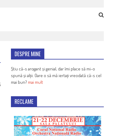
DESPRE MINE
Știu că-s arogant și genial, dar îmi place să mi-o
spună și alții. Oare o să mă iertați vreodată că-s cel
mai bun?
mai mult
5
RECLAME