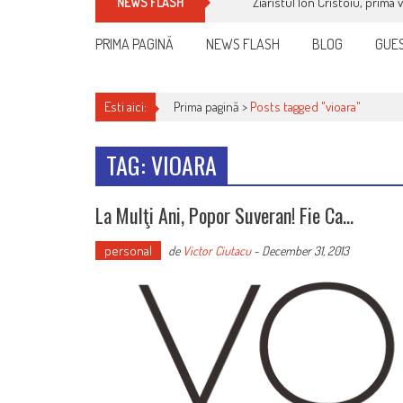
Ziaristul Ion Cristoiu, prima 
NEWS FLASH
PRIMA PAGINĂ
NEWS FLASH
BLOG
GUES
Esti aici:
Prima pagină >
Posts tagged "vioara"
TAG: VIOARA
La Mulţi Ani, Popor Suveran! Fie Ca…
personal
de
Victor Ciutacu
-
December 31, 2013