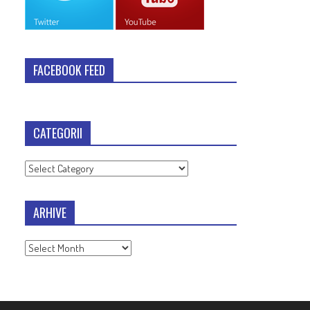
FACEBOOK FEED
CATEGORII
Categorii
ARHIVE
Arhive