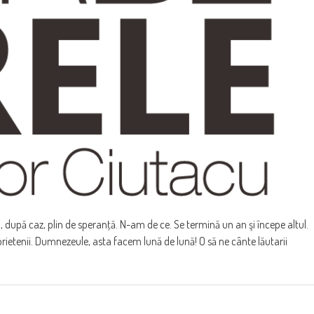
u, după caz, plin de speranţă. N-am de ce. Se termină un an şi începe altul.
ietenii. Dumnezeule, asta facem lună de lună! O să ne cânte lăutarii