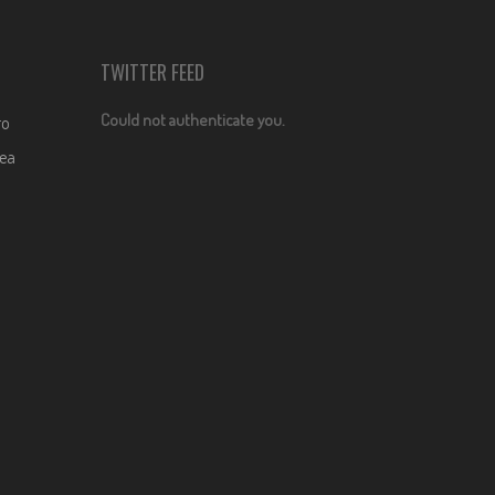
TWITTER FEED
Could not authenticate you.
ro
dea