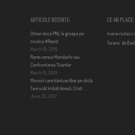
ARTICOLE RECENTE:
CE-MI PLACE:
Orban duce PNL la groapa pe
mana.ciutacu.
muzica #Rezist
Taranu’ de Ba
March 19, 2019
Rares versus Mandachi sau
Confruntarea Titanilor
March 15, 2019
Moroiul care bântuie liber pe sticlă.
Tare urât îmbătrânești, Cristi….
June 20, 2017