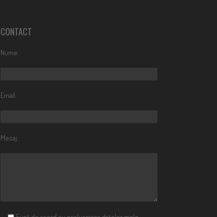
CONTACT
Nume:
Email:
Mesaj:
Sunt de acord cu prelucrarea datelor mele