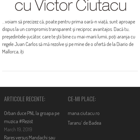
...voiam să precizez că, poate pentru prima oară-n viaţă, sunt aproape
dispus la un compromis transparent şi reciproc avantajos. Dacă tu,
preşedintele-jucător, care te ştii bine cu mai-marii lumii, poţi aranja cu
regele Juan Carlos să mă rezolve şi pe mine de o ofertă de la Diario de
Mallorca, îţi
ARTICOLE RECENTE:
CE-MI PLACE:
Orban duce PNL la groapa pe
mana.ciutacu.ro
muzica #Rezist
Taranu’ de Badea
March 19, 2019
Rares versus Mandachi sau