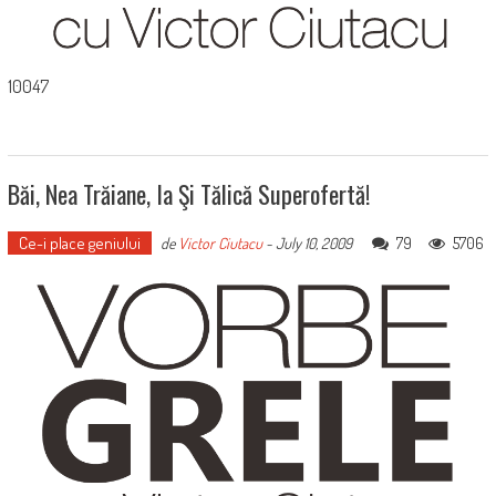
10047
Băi, Nea Trăiane, Ia Şi Tălică Superofertă!
Ce-i place geniului
79
5706
de
Victor Ciutacu
-
July 10, 2009