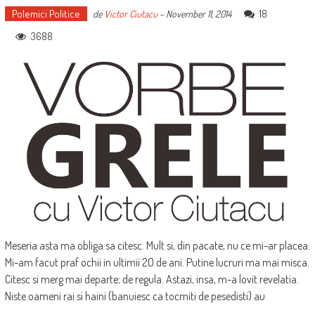
Polemici Politice
18
de
Victor Ciutacu
-
November 11, 2014
3688
Meseria asta ma obliga sa citesc. Mult si, din pacate, nu ce mi-ar placea.
Mi-am facut praf ochii in ultimii 20 de ani. Putine lucruri ma mai misca.
Citesc si merg mai departe; de regula. Astazi, insa, m-a lovit revelatia.
Niste oameni rai si haini (banuiesc ca tocmiti de pesedisti) au