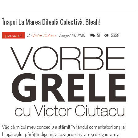
Înapoi La Marea Dileală Colectivă. Bleah!
personal
51
5358
de
Victor Ciutacu
-
August 20, 2010
Văd că micul meu concediu a stârnit în rândul comentatorilor şi al
blogăraşilor pârâţi indignări, acuzaţii de laşitate şi de ignorare a