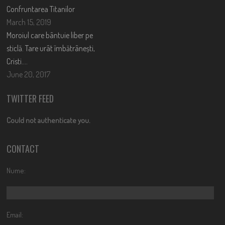
Confruntarea Titanilor
March 15, 2019
Moroiul care bântuie liber pe
sticlă. Tare urât îmbătrânești,
Cristi….
June 20, 2017
TWITTER FEED
Could not authenticate you.
CONTACT
Nume:
Email: