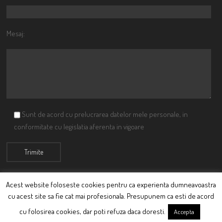
Mesaj:
Sunt de acord cu prelucrarea datelor mele personale, in
conformitate cu legislatia aferenta in vigoare
Acest website foloseste cookies pentru ca experienta dumneavoastra
cu acest site sa fie cat mai profesionala. Presupunem ca esti de acord
© Ciutacu 2015 Parte a Imperiului Ciutacesc.
cu folosirea cookies, dar poti refuza daca doresti.
Accepta
Powered By
Scriptics