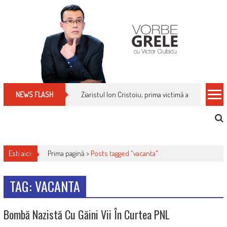
Skip
to
content
Ziaristul Ion Cristoiu, prima victimă a noi cenzuri 
NEWS FLASH
Esti aici:
Prima pagină >
Posts tagged "vacanta"
TAG: VACANTA
Bombă Nazistă Cu Găini Vii În Curtea PNL