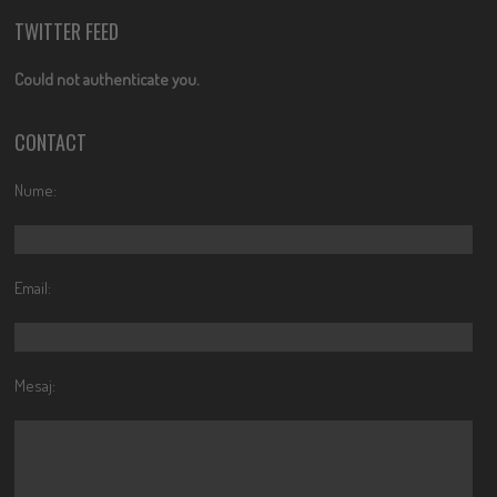
TWITTER FEED
Could not authenticate you.
CONTACT
Nume:
Email:
Mesaj: