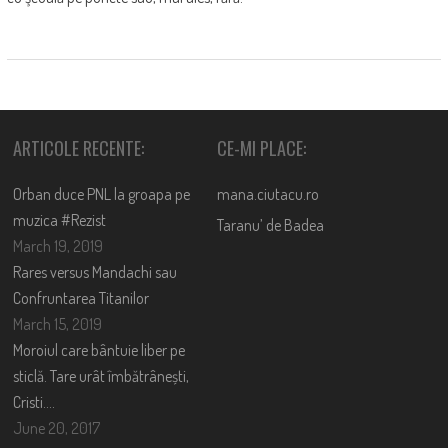
ARTICOLE RECENTE:
CE-MI PLACE:
Orban duce PNL la groapa pe
mana.ciutacu.ro
muzica #Rezist
Taranu’ de Badea
March 19, 2019
Rares versus Mandachi sau
Confruntarea Titanilor
March 15, 2019
Moroiul care bântuie liber pe
sticlă. Tare urât îmbătrânești,
Cristi….
June 20, 2017