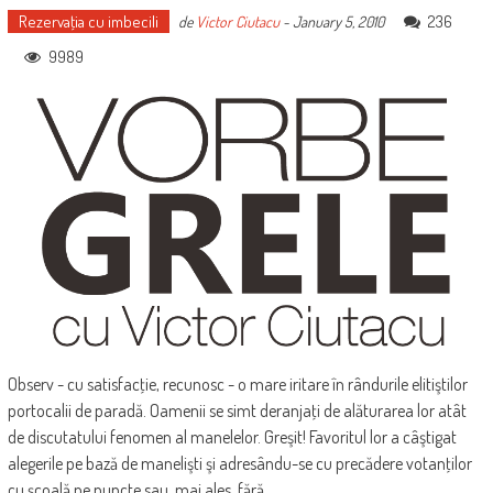
Rezervaţia cu imbecili
236
de
Victor Ciutacu
-
January 5, 2010
9989
Observ - cu satisfacţie, recunosc - o mare iritare în rândurile elitiştilor
portocalii de paradă. Oamenii se simt deranjaţi de alăturarea lor atât
de discutatului fenomen al manelelor. Greşit! Favoritul lor a câştigat
alegerile pe bază de manelişti şi adresându-se cu precădere votanţilor
cu şcoală pe puncte sau, mai ales, fără.