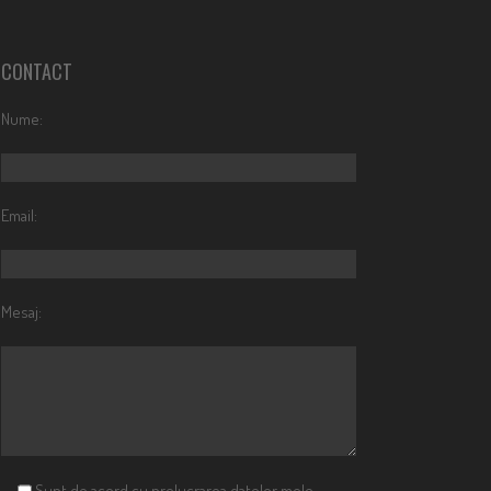
CONTACT
Nume:
Email:
Mesaj:
Sunt de acord cu prelucrarea datelor mele