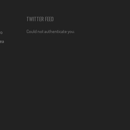
TWITTER FEED
Could not authenticate you.
ro
dea