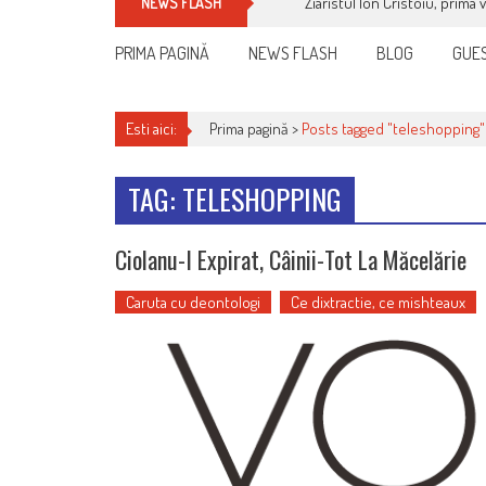
Ziaristul Ion Cristoiu, prima 
NEWS FLASH
PRIMA PAGINĂ
NEWS FLASH
BLOG
GUES
Esti aici:
Prima pagină >
Posts tagged "teleshopping"
TAG: TELESHOPPING
Ciolanu-I Expirat, Câinii-Tot La Măcelărie
Caruta cu deontologi
Ce dixtractie, ce mishteaux