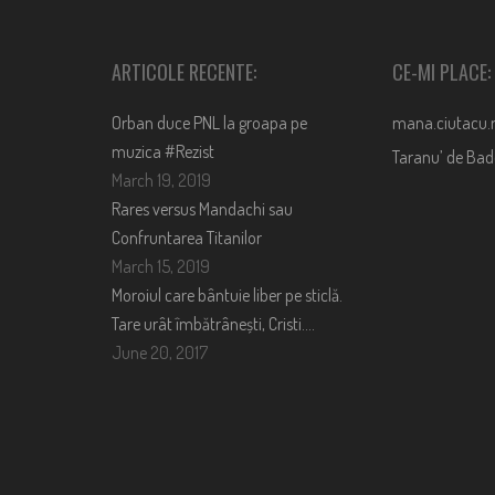
ARTICOLE RECENTE:
CE-MI PLACE:
Orban duce PNL la groapa pe
mana.ciutacu.
muzica #Rezist
Taranu’ de Ba
March 19, 2019
Rares versus Mandachi sau
Confruntarea Titanilor
March 15, 2019
Moroiul care bântuie liber pe sticlă.
Tare urât îmbătrânești, Cristi….
June 20, 2017