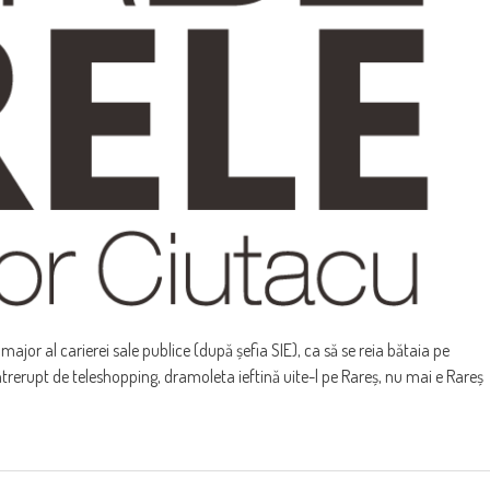
 major al carierei sale publice (după șefia SIE), ca să se reia bătaia pe
întrerupt de teleshopping, dramoleta ieftină uite-l pe Rareș, nu mai e Rareș