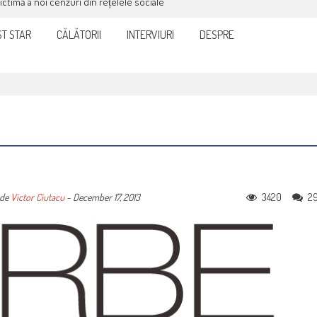
victimă a noi cenzuri din rețelele sociale
T STAR
CĂLĂTORII
INTERVIURI
DESPRE
3420
2
de
Victor Ciutacu
-
December 17, 2013