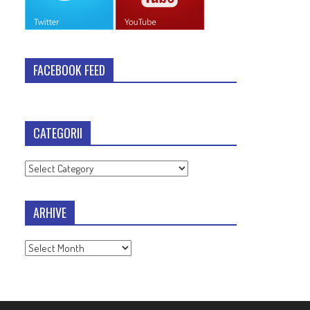
FACEBOOK FEED
CATEGORII
Categorii
ARHIVE
Arhive