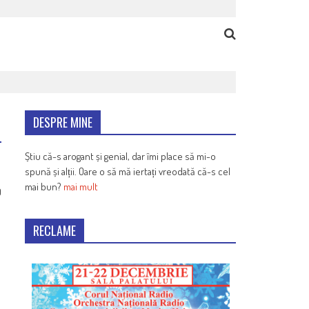
DESPRE MINE
Știu că-s arogant și genial, dar îmi place să mi-o
spună și alții. Oare o să mă iertați vreodată că-s cel
mai bun?
mai mult
9
RECLAME