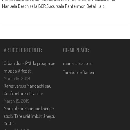
Manuela Deschise la BCR Sucursala Pantelimon Detalii, aici
ARTICOLE RECENTE:
CE-MI PLACE:
Orban duce PNL la groapa pe
mana.ciutacu.ro
muzica #Rezist
Taranu’ de Badea
March 19, 2019
Rares versus Mandachi sau
Confruntarea Titanilor
March 15, 2019
Moroiul care bântuie liber pe
sticlă. Tare urât îmbătrânești,
Cristi….