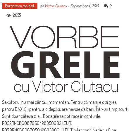
Barfoteca de Net
7
de
Victor Ciutacu
-
September 4, 2010
2855
Saxofonul nu mai cântă... momentan. Pentru că marți e o zi grea
pentru DAX. Și, pentru a o depăși, are nevoie de bani. Într-un timp scurt.
Sunt doar câteva zile... Donaţiile se pot face în conturile:
RO52RNCB0087050428350002 (EUR)
RO79RNCB0087050428350001 (LEI) Titular cont: Nedelcu Gina