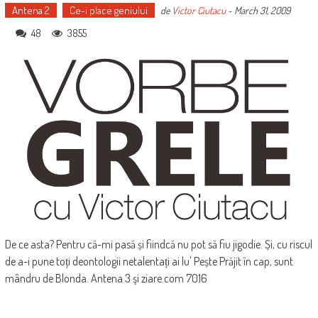
Antena 2
Ce-i place geniului
de
Victor Ciutacu
-
March 31, 2009
48
3855
De ce asta? Pentru că-mi pasă și fiindcă nu pot să fiu jigodie. Și, cu riscul
de a-i pune toți deontologii netalentați ai lu' Pește Prăjit în cap, sunt
mândru de Blonda. Antena 3 şi ziare.com 7016