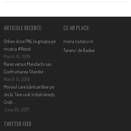
ARTICOLE RECENTE:
CE-MI PLACE:
Orban duce PNL la groapa pe
mana.ciutacu.ro
muzica #Rezist
Taranu’ de Badea
March 19, 2019
Rares versus Mandachi sau
Confruntarea Titanilor
March 15, 2019
Moroiul care bântuie liber pe
sticlă. Tare urât îmbătrânești,
Cristi….
June 20, 2017
TWITTER FEED