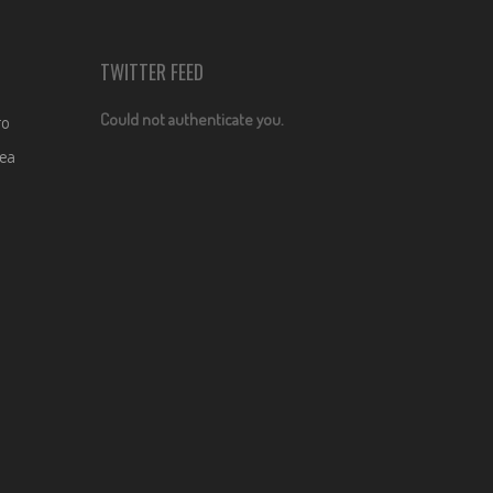
TWITTER FEED
Could not authenticate you.
ro
dea