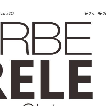
3175
3
er 11, 2011