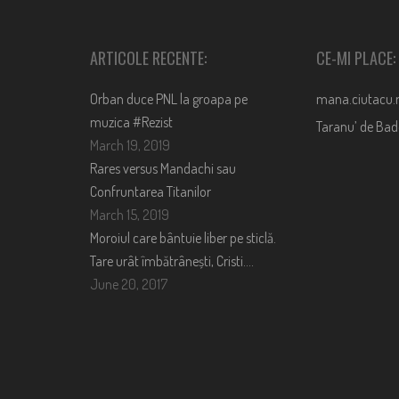
ARTICOLE RECENTE:
CE-MI PLACE:
Orban duce PNL la groapa pe
mana.ciutacu.
muzica #Rezist
Taranu’ de Ba
March 19, 2019
Rares versus Mandachi sau
Confruntarea Titanilor
March 15, 2019
Moroiul care bântuie liber pe sticlă.
Tare urât îmbătrânești, Cristi….
June 20, 2017