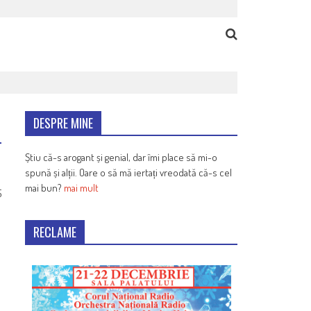
DESPRE MINE
Știu că-s arogant și genial, dar îmi place să mi-o
spună și alții. Oare o să mă iertați vreodată că-s cel
mai bun?
mai mult
5
RECLAME