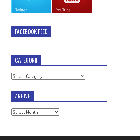
FACEBOOK FEED
CATEGORII
Categorii
ARHIVE
Arhive