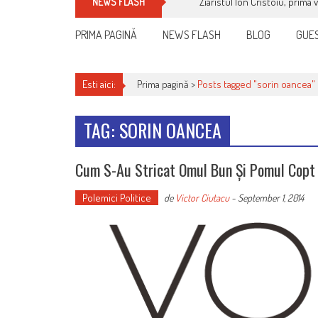
Ziaristul Ion Cristoiu, prima 
NEWS FLASH
PRIMA PAGINĂ
NEWS FLASH
BLOG
GUES
Esti aici:
Prima pagină >
Posts tagged "sorin oancea"
TAG: SORIN OANCEA
Cum S-Au Stricat Omul Bun Și Pomul Copt
Polemici Politice
de
Victor Ciutacu
-
September 1, 2014