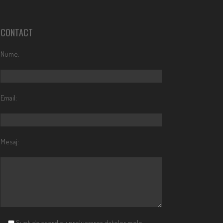
CONTACT
Nume:
Email:
Mesaj:
Sunt de acord cu prelucrarea datelor mele