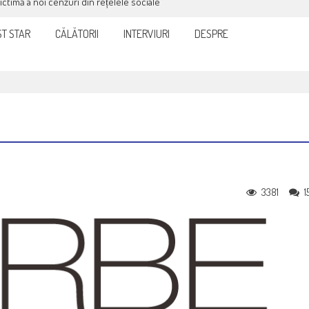
victimă a noi cenzuri din rețelele sociale
T STAR
CĂLĂTORII
INTERVIURI
DESPRE
3381
1