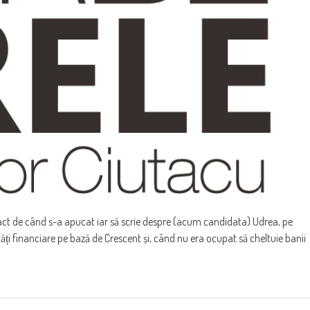
exact de când s-a apucat iar să scrie despre (acum candidata) Udrea, pe
ăți financiare pe bază de Crescent și, când nu era ocupat să cheltuie banii