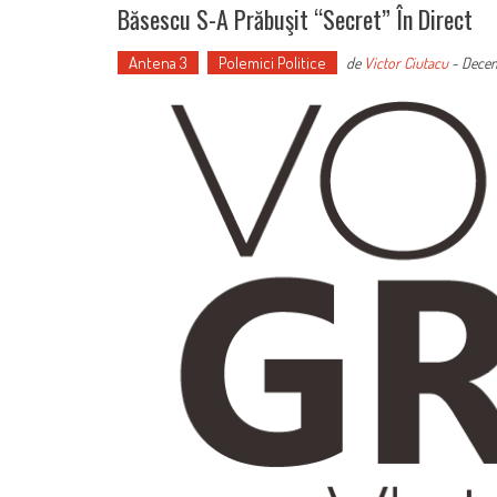
Băsescu S-A Prăbuşit “secret” În Direct
Antena 3
Polemici Politice
de
Victor Ciutacu
-
Decemb