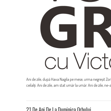
Ani de zile, după Hava Nagila pe mese, urma negreșit Zorba
ceilalți. Ani de zile, am stat umăr la umăr. Ani de zile, n
21 De Ani De La Duminica Orbului