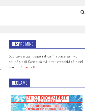
DESPRE MINE
Știu că-s arogant și genial, dar îmi place să mi-o
spună și alții. Oare o să mă iertați vreodată că-s cel
mai bun?
mai mult
5
RECLAME