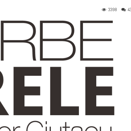
3398
4