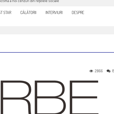
victimă a noi cenzuri din rețelele sociale
T STAR
CĂLĂTORII
INTERVIURI
DESPRE
2866
1