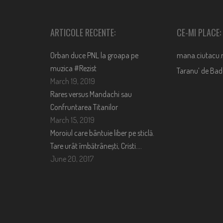
ARTICOLE RECENTE:
CE-MI PLACE:
Orban duce PNL la groapa pe
mana.ciutacu.
muzica #Rezist
Taranu’ de Ba
March 19, 2019
Rares versus Mandachi sau
Confruntarea Titanilor
March 15, 2019
Moroiul care bântuie liber pe sticlă.
Tare urât îmbătrânești, Cristi….
June 20, 2017