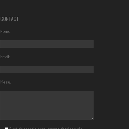
CONTACT
Nume:
Email:
Mesaj:
Sunt de acord cu prelucrarea datelor mele