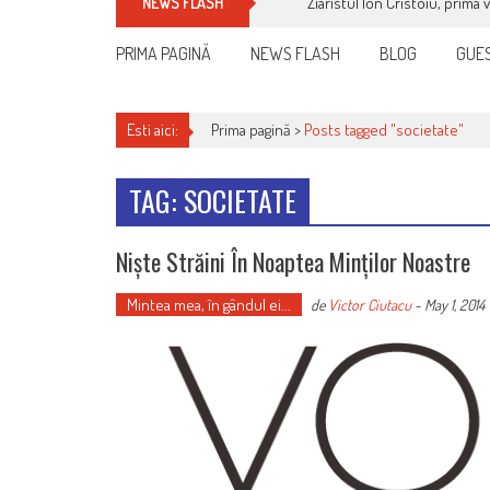
Ziaristul Ion Cristoiu, prima 
NEWS FLASH
PRIMA PAGINĂ
NEWS FLASH
BLOG
GUES
Esti aici:
Prima pagină >
Posts tagged "societate"
TAG: SOCIETATE
Niște Străini În Noaptea Minților Noastre
Mintea mea, în gândul ei...
de
Victor Ciutacu
-
May 1, 2014