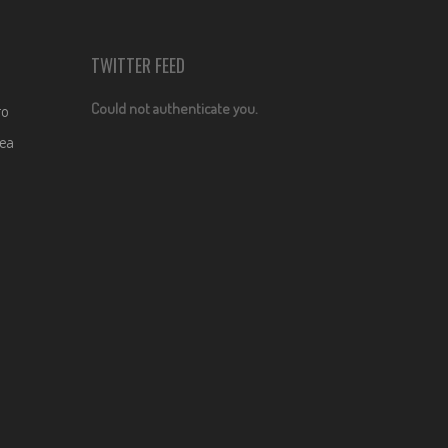
TWITTER FEED
Could not authenticate you.
ro
dea