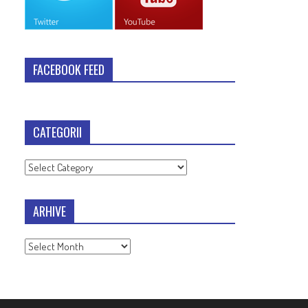
FACEBOOK FEED
CATEGORII
Categorii
ARHIVE
Arhive