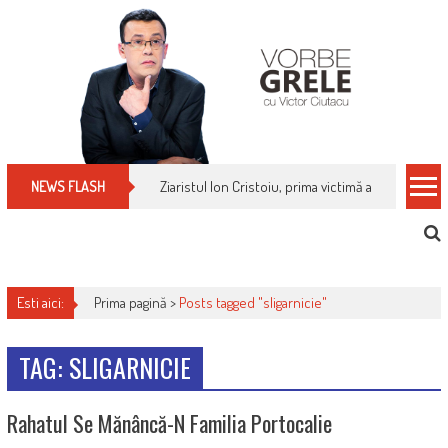
Skip
to
content
Ziaristul Ion Cristoiu, prima victimă a noi cenzuri 
NEWS FLASH
Esti aici:
Prima pagină >
Posts tagged "sligarnicie"
TAG: SLIGARNICIE
Rahatul Se Mănâncă-N Familia Portocalie