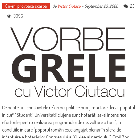
Ce-mi provoaca scarba
23
de
Victor Ciutacu
-
September 23, 2008
3096
Ce poate uni constiintele reformei politice oranj mai tare decat pupatul
in cur? "Studentii Universitatii clujene sunt hotarâti sa-si intensifice
eforturile pentru realizarea programului de dezvoltare a tarii", în
conditiile în care "poporul român este angajat plenar în sfera de
înfaptuire a hotarârilor Congresului al XIII-lea al partidului". Emil Boc,