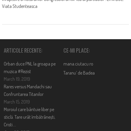
Viata Studenteasca
ARTICOLE RECENTE:
CE-MI PLACE:
Orban duce PNL la groapa pe
mana.ciutacu.ro
muzica #Rezist
Taranu’ de Badea
March 19, 2019
Rares versus Mandachi sau
Confruntarea Titanilor
March 15, 2019
Moroiul care bântuie liber pe
sticlă. Tare urât îmbătrânești,
Cristi….