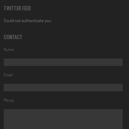
TWITTER FEED
Could not authenticate you.
CONTACT
Nume:
Email:
Mesaj: