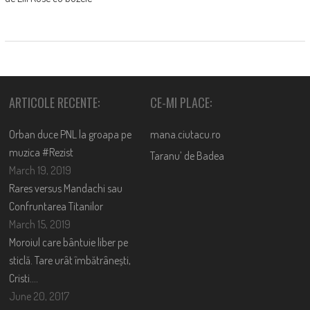
ARTICOLE RECENTE:
CE-MI PLACE:
Orban duce PNL la groapa pe
mana.ciutacu.ro
muzica #Rezist
Taranu’ de Badea
March 19, 2019
Rares versus Mandachi sau
Confruntarea Titanilor
March 15, 2019
Moroiul care bântuie liber pe
sticlă. Tare urât îmbătrânești,
Cristi….
June 20, 2017