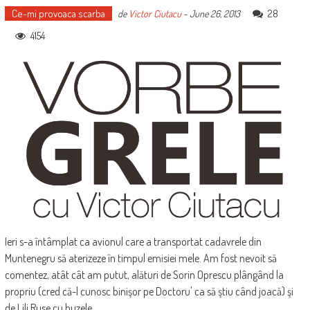
Ce-mi provoaca scarba
28
de
Victor Ciutacu
-
June 26, 2013
4154
Ieri s-a întâmplat ca avionul care a transportat cadavrele din
Muntenegru să aterizeze în timpul emisiei mele. Am fost nevoit să
comentez, atât cât am putut, alături de Sorin Oprescu plângând la
propriu (cred că-l cunosc binişor pe Doctoru' ca să ştiu când joacă) şi
de Lili Ruse cu buzele