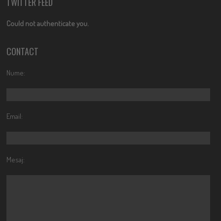
TWITTER FEED
Could not authenticate you.
CONTACT
Nume:
Email:
Mesaj: