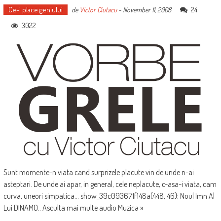
Ce-i place geniului
24
de
Victor Ciutacu
-
November 11, 2008
3022
Sunt momente-n viata cand surprizele placute vin de unde n-ai
asteptari. De unde ai apar, in general, cele neplacute, c-asa-i viata, cam
curva, uneori simpatica... show_39c093671f148a(448, 46); Noul Imn Al
Lui DINAMO.. Asculta mai multe audio Muzica »