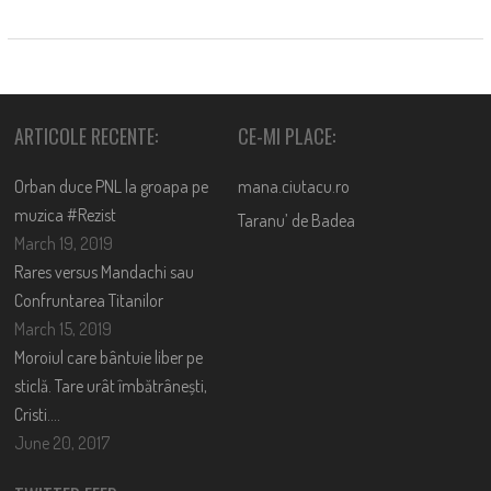
ARTICOLE RECENTE:
CE-MI PLACE:
Orban duce PNL la groapa pe
mana.ciutacu.ro
muzica #Rezist
Taranu’ de Badea
March 19, 2019
Rares versus Mandachi sau
Confruntarea Titanilor
March 15, 2019
Moroiul care bântuie liber pe
sticlă. Tare urât îmbătrânești,
Cristi….
June 20, 2017