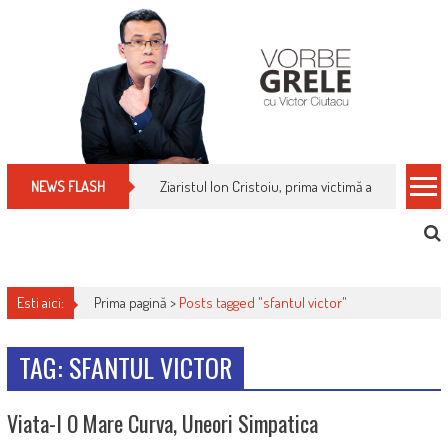
Skip
to
content
Ziaristul Ion Cristoiu, prima victimă a noi cenzuri 
NEWS FLASH
Esti aici:
Prima pagină >
Posts tagged "sfantul victor"
TAG: SFANTUL VICTOR
Viata-I O Mare Curva, Uneori Simpatica