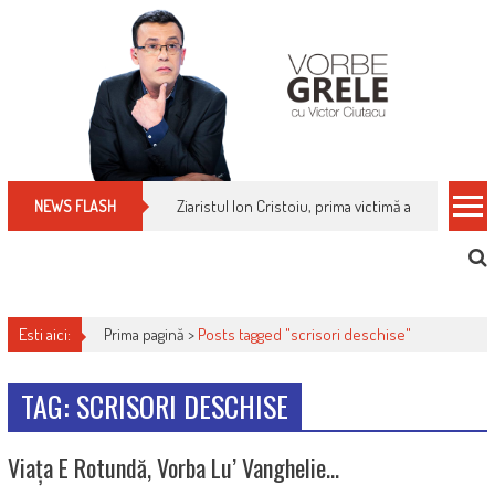
Skip
to
content
Ziaristul Ion Cristoiu, prima victimă a noi cenzuri 
NEWS FLASH
Esti aici:
Prima pagină >
Posts tagged "scrisori deschise"
TAG: SCRISORI DESCHISE
Viața E Rotundă, Vorba Lu’ Vanghelie…