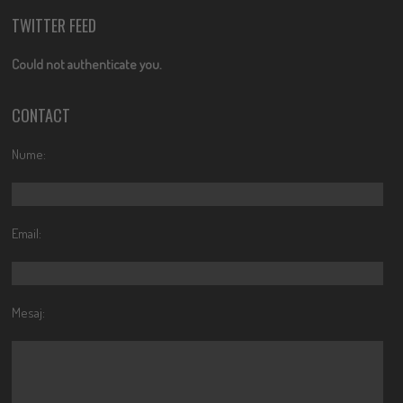
TWITTER FEED
Could not authenticate you.
CONTACT
Nume:
Email:
Mesaj: