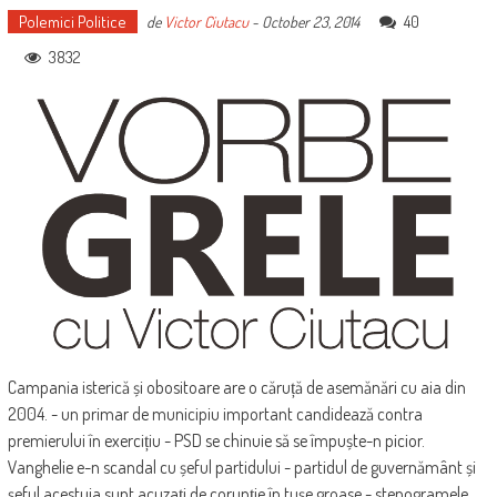
Polemici Politice
40
de
Victor Ciutacu
-
October 23, 2014
3832
Campania isterică și obositoare are o căruță de asemănări cu aia din
2004. - un primar de municipiu important candidează contra
premierului în exercițiu - PSD se chinuie să se împuște-n picior.
Vanghelie e-n scandal cu șeful partidului - partidul de guvernământ și
șeful acestuia sunt acuzați de corupție în tușe groase - stenogramele