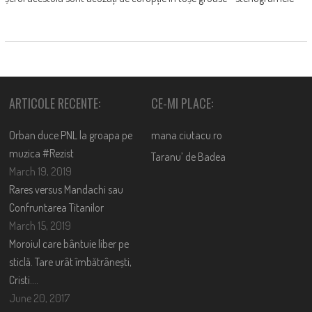
ARTICOLE RECENTE:
CE-MI PLACE:
Orban duce PNL la groapa pe
mana.ciutacu.ro
muzica #Rezist
Taranu’ de Badea
March 19, 2019
Rares versus Mandachi sau
Confruntarea Titanilor
March 15, 2019
Moroiul care bântuie liber pe
sticlă. Tare urât îmbătrânești,
Cristi….
June 20, 2017