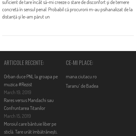
suficient de tare încât să-mi creeze o stare de disconfort şi de temere
concretă în sensul penal. Probabil că procurorii m-au psihanalizat de la
distanţă şi le-am părut un
ARTICOLE RECENTE:
CE-MI PLACE:
Orban duce PNL la groapa pe
mana.ciutacu.ro
muzica #Rezist
Taranu’ de Badea
March 19, 2019
Rares versus Mandachi sau
Confruntarea Titanilor
March 15, 2019
Moroiul care bântuie liber pe
sticlă. Tare urât îmbătrânești,