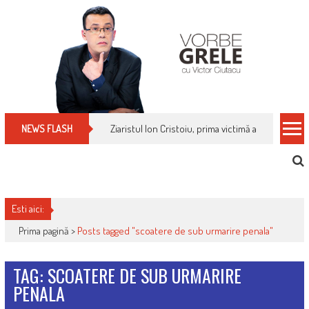
Skip
to
content
Ziaristul Ion Cristoiu, prima victimă a noi cenzuri 
NEWS FLASH
Esti aici:
Prima pagină >
Posts tagged "scoatere de sub urmarire penala"
TAG: SCOATERE DE SUB URMARIRE
PENALA