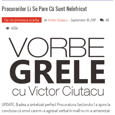
Procurorilor Li Se Pare Că Sunt Neînfricat
Ce-mi provoaca scarba
48
de
Victor Ciutacu
-
September 18, 2011
4354
UPDATE: Badea a sintetizat perfect Procuratura Sectorului 1 a ajuns la
concluzia că omul care m-a agresat verbal în mall nu m-a ameninţat