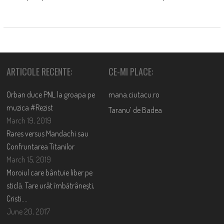
ARTICOLE RECENTE:
CE-MI PLACE:
Orban duce PNL la groapa pe
mana.ciutacu.ro
muzica #Rezist
Taranu’ de Badea
March 19, 2019
Rares versus Mandachi sau
Confruntarea Titanilor
March 15, 2019
Moroiul care bântuie liber pe
sticlă. Tare urât îmbătrânești,
Cristi….
June 20, 2017