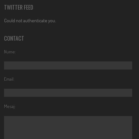
TWITTER FEED
Could not authenticate you.
CONTACT
Nume:
Email:
Mesaj: