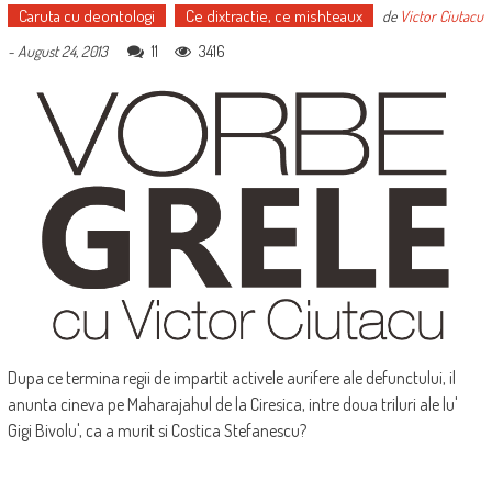
Caruta cu deontologi
Ce dixtractie, ce mishteaux
de
Victor Ciutacu
11
3416
-
August 24, 2013
Dupa ce termina regii de impartit activele aurifere ale defunctului, il
anunta cineva pe Maharajahul de la Ciresica, intre doua triluri ale lu'
Gigi Bivolu', ca a murit si Costica Stefanescu?