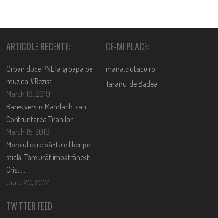
ARTICOLE RECENTE:
CE-MI PLACE:
Orban duce PNL la groapa pe
mana.ciutacu.ro
muzica #Rezist
Taranu’ de Badea
March 19, 2019
Rares versus Mandachi sau
Confruntarea Titanilor
March 15, 2019
Moroiul care bântuie liber pe
sticlă. Tare urât îmbătrânești,
Cristi….
June 20, 2017
TWITTER FEED