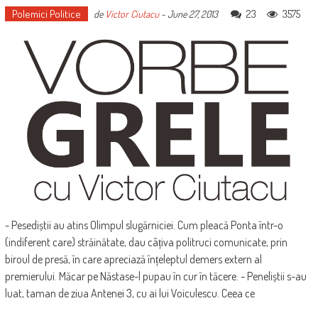
Polemici Politice
23
3575
de
Victor Ciutacu
-
June 27, 2013
- Pesediștii au atins Olimpul slugărniciei. Cum pleacă Ponta într-o
(indiferent care) străinătate, dau câțiva politruci comunicate, prin
biroul de presă, în care apreciază înțeleptul demers extern al
premierului. Măcar pe Năstase-l pupau în cur în tăcere. - Peneliștii s-au
luat, taman de ziua Antenei 3, cu ai lui Voiculescu. Ceea ce