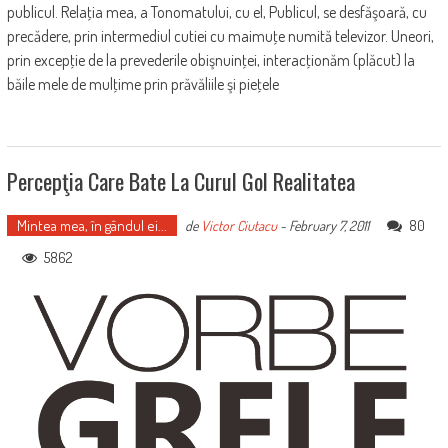
publicul. Relaţia mea, a Tonomatului, cu el, Publicul, se desfăşoară, cu
precădere, prin intermediul cutiei cu maimuţe numită televizor. Uneori,
prin excepţie de la prevederile obişnuinţei, interacţionăm (plăcut) la
băile mele de mulţime prin prăvăliile şi pieţele
Percepţia Care Bate La Curul Gol Realitatea
Mintea mea, în gândul ei...
80
de
Victor Ciutacu
-
February 7, 2011
5862