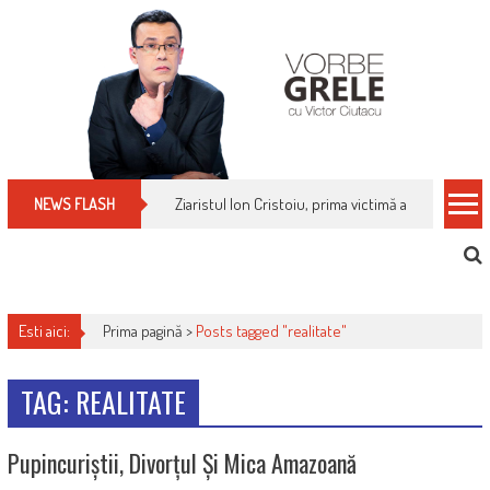
Skip
to
content
Ziaristul Ion Cristoiu, prima victimă a noi cenzuri 
NEWS FLASH
Esti aici:
Prima pagină >
Posts tagged "realitate"
TAG: REALITATE
Pupincuriștii, Divorțul Și Mica Amazoană