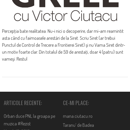
Percepţia bate realitatea. Nu-i nici o decoperire, dar mi-am reamintit
asta când cu faimoasele arestări de la Siret. Scriu Siret (ar trebui
Punctul de Control de Trecere a Frontierei Siret) şi nu Vama Siret dintr-
un motiv foarte clar. Din totalul de 59 de arestaţi, doar 4 (patru) sunt
vameşi. Restul
ARTICOLE RECENTE:
CE-MI PLACE:
Orban duce PNL la groapa pe
mana.ciutacu.ro
muzica #Rezist
Taranu’ de Badea