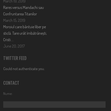
March 19, 2019
Rares versus Mandachi sau
Confruntarea Titanilor
March 15, 2019
Moroiul care bântuie liber pe
sticlă. Tare urât îmbătrânești,
Cristi….
June 20, 2017
TWITTER FEED
Could not authenticate you.
CONTACT
Nume: