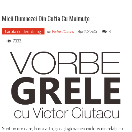
Micii Dumnezei Din Cutia Cu Maimuţe
Caruta cu deontologi
51
de
Victor Ciutacu
-
April 17, 2013
7033
Sunt un om care, la ora asta, îşi câştigă pâinea exclusiv din relaţii cu