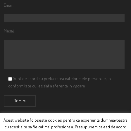
Email:
Mesaj:
Sunt de acord cu prelucrarea datelor mele personale, in
conformitate cu legislatia aferenta in vigoare
Acest website foloseste cookies pentru ca experienta dumneavoastra
cu acest site sa fie cat mai profesionala. Presupunem ca esti de acord
© Ciutacu 2015 Parte a Imperiului Ciutacesc.