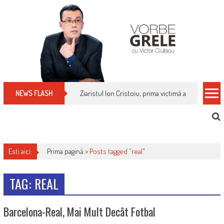
Skip
to
content
Ziaristul Ion Cristoiu, prima victimă a noi cenzuri 
NEWS FLASH
Esti aici:
Prima pagină >
Posts tagged "real"
TAG: REAL
Barcelona-Real, Mai Mult Decât Fotbal