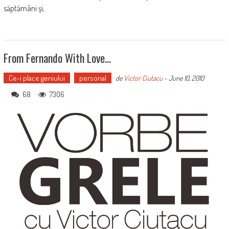
săptămâni şi,
From Fernando With Love…
Ce-i place geniului
personal
de
Victor Ciutacu
-
June 10, 2010
68
7306