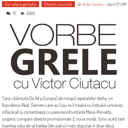
Ce-i place geniului
Chestii, socoteli
de
Victor Ciutacu
-
April 27, 2011
75
6825
Ţara-i bântuită (la fel şi Europa) de mirajul repetatelor derby-uri
Barcelona-Real. Oameni care au (sau nu) treabă cu fotbalul urmăresc
înflăcăraţi şi comentează cu pasiune înfruntările Messi-Ronaldo,
suspină, cumpără obiecte promoţionale. E noua modă. Scriu acest text
înaintea celui de-al treilea (din patru) meci disputat în doar două