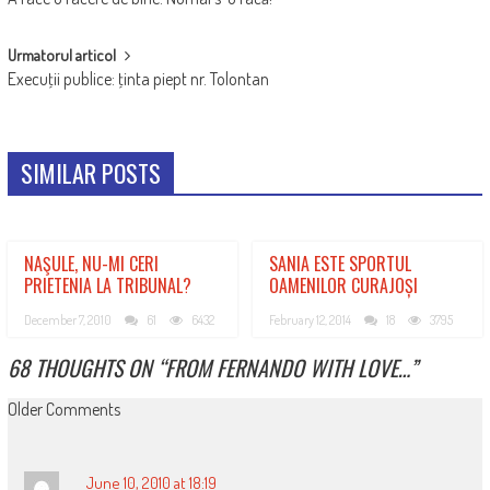
NAVIGATION
Urmatorul articol
Execuţii publice: ţinta piept nr. Tolontan
SIMILAR POSTS
NAŞULE, NU-MI CERI
SANIA ESTE SPORTUL
PRIETENIA LA TRIBUNAL?
OAMENILOR CURAJOȘI
December 7, 2010
61
6432
February 12, 2014
18
3795
68 THOUGHTS ON “
FROM FERNANDO WITH LOVE…
”
COMMENT
Older Comments
NAVIGATION
June 10, 2010 at 18:19