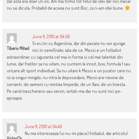
Dar asta era doar un vis. Am mai trimis tot felul de idei dar nici macar
nu se dicuta. Probabil de aceea nu sunt Boc, ca n-am idei bune.
June 11, 2010 at 04:06
Si eu tin cu Argentina, dar din pacate nu vor ajunge
Tiberiu Mihail
nici in semifinale; iata de ce. Messi e un fotbalist
extraordinar, cu siguranta cel mai in forma si cel mai talentat din
lume, dar fratilor sa nu uitam, nu suntem la innot, box, formula 1 sau
oricare alt sport individual; Sa nu uitam k Messi e un jucator care nu
isi ia singur mingile, nu intra la deposedare, Messi are nevoie de
servanti, de oameni cu mintea limpede, de un Xavi, de un Iniesta..
Pe cand mascherano sau veron, iertati-ma dar nu sunt nici pe-
aproape.
June 11, 2010 at 04:40
Nu ma intereseaza (si nu-mi place) fotbalul, dar articolul
VictorCh