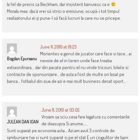
la fel de precis ca Beckham, dar insistent banuiesc ca e
Morala mea: dacă vrei să strici o emisiune, ocupă-i tot timpul
realizatorului ei şi pune-l să facă lucruri la care nu se pricepe.
June 11, 2010 at 01:23
Morientes e genul de jucator care face si tace… ai
Bogdan Epureanu
nevoie de el in teren unde face treaba
extraordinara… dar din pacate pentru el nu vinde tricouri, bilete si
contracte de sponsorizare… de asta a fost de multe ori lasat pe
banca… fotbalul din ziua de azi e mai mult business decat sport…
June 11, 2010 at 03:05
Vroiam sa sciu ceva fara legatura cu comentarile
JULEAN DAN IOAN
de deasupra.Si anume…..
Sunt suparat pe economia asta… Azi am avut 3 controle de
rambursare tva si sunt suparat si pe el stat.E un ciugulitor de bani.