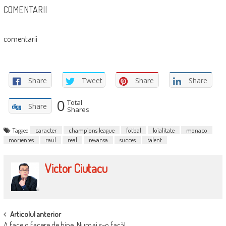
COMENTARII
comentarii
Share
Tweet
Share
Share
0
Total
Share
Shares
Tagged
caracter
champions league
fotbal
loialitate
monaco
morientes
raul
real
revansa
succes
talent
Victor Ciutacu
POST
Articolul anterior
A face o facere de bine. Numai s-o facă!