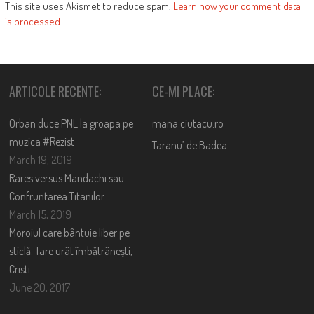
This site uses Akismet to reduce spam.
Learn how your comment data
is processed
.
ARTICOLE RECENTE:
CE-MI PLACE:
Orban duce PNL la groapa pe
mana.ciutacu.ro
muzica #Rezist
Taranu’ de Badea
March 19, 2019
Rares versus Mandachi sau
Confruntarea Titanilor
March 15, 2019
Moroiul care bântuie liber pe
sticlă. Tare urât îmbătrânești,
Cristi….
June 20, 2017