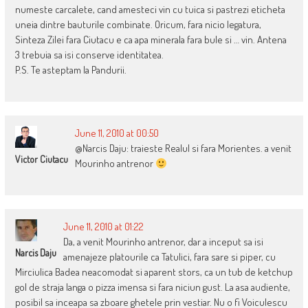
numeste carcalete, cand amesteci vin cu tuica si pastrezi eticheta
uneia dintre bauturile combinate. Oricum, fara nicio legatura,
Sinteza Zilei fara Ciutacu e ca apa minerala fara bule si … vin. Antena
3 trebuia sa isi conserve identitatea.
P.S. Te asteptam la Pandurii.
June 11, 2010 at 00:50
@Narcis Daju: traieste Realul si fara Morientes. a venit
Victor Ciutacu
Mourinho antrenor
June 11, 2010 at 01:22
Da, a venit Mourinho antrenor, dar a inceput sa isi
Narcis Daju
amenajeze platourile ca Tatulici, fara sare si piper, cu
Mirciulica Badea neacomodat si aparent stors, ca un tub de ketchup
gol de straja langa o pizza imensa si fara niciun gust. La asa audiente,
posibil sa inceapa sa zboare ghetele prin vestiar. Nu o fi Voiculescu