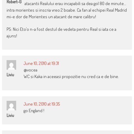
Robert-G
atacantii Realului erau incapabili sa dea gol 80 de minute…
intra morientes si inscria vreo 2 boabe. Ca fan al echipei Real Madrid
mi-e dor de Morientes un atacant de mare calibru!
PS: Nici Eto’o n-a fost destul de vedeta pentru Real si iata ce a
ajuns!
June 10, 2010 at 19:31
@vocea
Liviu
WC si Kaka in aceeasi propozitie nu cred ca e de bine.
June 10, 2010 at 19:35
go England !
Liviu