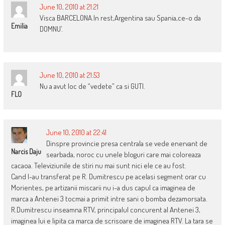
June 10, 2010 at 21:21
Visca BARCELONA.In rest,Argentina sau Spania,ce-o da
Emilia
DOMNU’.
June 10, 2010 at 21:53
Nu a avut loc de “vedete” ca si GUTI.
FLO
June 10, 2010 at 22:41
Dinspre provincie presa centrala se vede enervant de
Narcis Daju
searbada, noroc cu unele bloguri care mai coloreaza
cacaoa. Televiziunile de stiri nu mai sunt nici ele ce au fost.
Cand l-au transferat pe R. Dumitrescu pe acelasi segment orar cu
Morientes, pe artizanii miscarii nu i-a dus capul ca imaginea de
marca a Antenei 3 tocmai a primit intre sani o bomba dezamorsata.
R.Dumitrescu inseamna RTV, principalul concurent al Antenei 3,
imaginea lui e lipita ca marca de scrisoare de imaginea RTV. La tara se