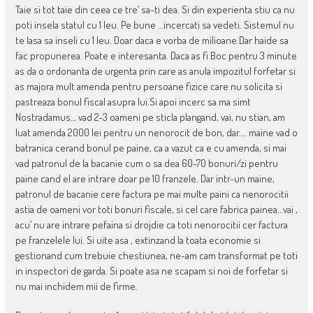
Taie si tot taie din ceea ce tre’ sa-ti dea. Si din experienta stiu ca nu
poti insela statul cu 1 leu. Pe bune …incercati sa vedeti. Sistemul nu
te lasa sa inseli cu 1 leu. Doar daca e vorba de milioane.Dar haide sa
fac propunerea. Poate e interesanta. Daca as fi Boc pentru 3 minute
as da o ordonanta de urgenta prin care as anula impozitul forfetar si
as majora mult amenda pentru persoane fizice care nu solicita si
pastreaza bonul fiscal asupra lui.Si apoi incerc sa ma simt
Nostradamus… vad 2-3 oameni pe sticla plangand, vai, nu stian, am
luat amenda 2000 lei pentru un nenorocit de bon, dar…. maine vad o
batranica cerand bonul pe paine, ca a vazut ca e cu amenda, si mai
vad patronul de la bacanie cum o sa dea 60-70 bonuri/zi pentru
paine cand el are intrare doar pe 10 franzele. Dar intr-un maine,
patronul de bacanie cere factura pe mai multe paini ca nenorocitii
astia de oameni vor toti bonuri fiscale, si cel care fabrica painea…vai ,
acu’ nu are intrare pefaina si drojdie ca toti nenorocitii cer factura
pe franzelele lui. Si uite asa , extinzand la toata economie si
gestionand cum trebuie chestiunea, ne-am cam transformat pe toti
in inspectori de garda. Si poate asa ne scapam si noi de forfetar si
nu mai inchidem mii de firme.