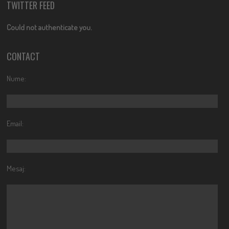
TWITTER FEED
Could not authenticate you.
CONTACT
Nume:
Email:
Mesaj: