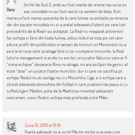
Un fel de Guti 2, ambi au fost manta de vreme rea ca sa zic
Dany
asa, niciodata nu au fost vazuti ca oameni de baza, Guti
mereu a fost marea speranta de la care lumea se astepta sa renasca
dar din pacate niciodata nu si-a aratat adevaratul talent pe care toti
presedintii de la Real l-au asteptat. La Real nu neaparat antrenorii
fac echipa ci fanii din toata lumea, adica clubul va miza pe cel care
aduce profit din publicitate si vanzari de tricouri ori Morientes nu a
avut acel ceva care sa atraga fanii si sa-i cumpere tricourile, la Real
totul e management si acolo nu are loc un jucator Gatusso care ar fi
“inima echipei” deoarece Rino nu atrage, nu are asclipiri de geniu, el
este “doar” un jucator foarte muncitor, dur si care se sacrifica pt.
echipa. Realul nu av castiga nici cu Mourinho, Liga, e o echipa care a
stricat adevarata atmosfera din fotbal in care jucatorii mai joaca si cu
sufletul gen’ Maldini, astia de la Madrid au inventat adevaratii
mercenari, urasc Realul, echipa mea preferata este Milan.
June 10, 2010 at 19:19
Foarte adevarat ce ai scris! Mai tin minte si acuma cum