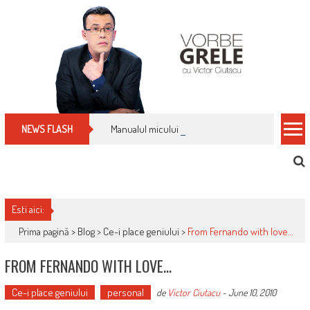
Skip
to
content
Manualul micului cititor de facturi: nu plăti nimic 
NEWS FLASH
Esti aici:
Prima pagină >
Blog
>
Ce-i place geniului
>
From Fernando with love…
FROM FERNANDO WITH LOVE…
Ce-i place geniului
personal
de
Victor Ciutacu
-
June 10, 2010