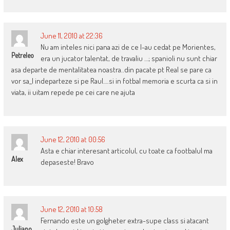
June 11, 2010 at 22:36
Nu am inteles nici pana azi de ce l-au cedat pe Morientes,
Petreleo
era un jucator talentat, de travaliu …; spanioli nu sunt chiar
asa departe de mentalitatea noastra..din pacate pt Real se pare ca
vor sa_l indeparteze si pe Raul….si in fotbal memoria e scurta ca si in
viata, ii uitam repede pe cei care ne ajuta
June 12, 2010 at 00:56
Asta e chiar interesant articolul, cu toate ca footbalul ma
Alex
depaseste! Bravo
June 12, 2010 at 10:58
Fernando este un golgheter extra-supe class si atacant
Juliano