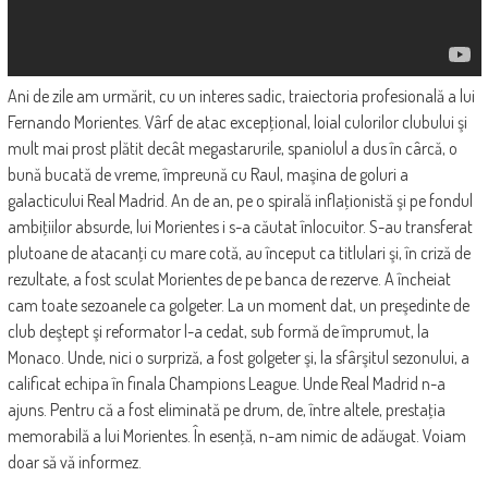
Ani de zile am urmărit, cu un interes sadic, traiectoria profesională a lui
Fernando Morientes. Vârf de atac excepţional, loial culorilor clubului şi
mult mai prost plătit decât megastarurile, spaniolul a dus în cârcă, o
bună bucată de vreme, împreună cu Raul, maşina de goluri a
galacticului Real Madrid. An de an, pe o spirală inflaţionistă şi pe fondul
ambiţiilor absurde, lui Morientes i s-a căutat înlocuitor. S-au transferat
plutoane de atacanţi cu mare cotă, au început ca titlulari şi, în criză de
rezultate, a fost sculat Morientes de pe banca de rezerve. A încheiat
cam toate sezoanele ca golgeter. La un moment dat, un preşedinte de
club deştept şi reformator l-a cedat, sub formă de împrumut, la
Monaco. Unde, nici o surpriză, a fost golgeter şi, la sfârşitul sezonului, a
calificat echipa în finala Champions League. Unde Real Madrid n-a
ajuns. Pentru că a fost eliminată pe drum, de, între altele, prestaţia
memorabilă a lui Morientes. În esenţă, n-am nimic de adăugat. Voiam
doar să vă informez.