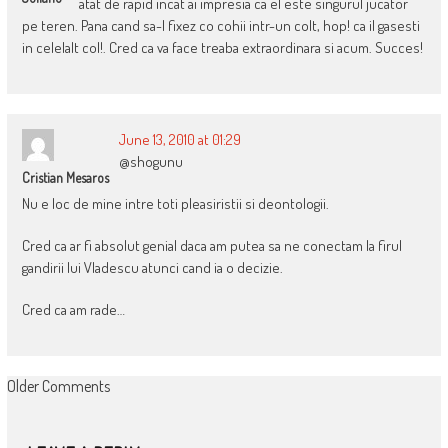
atat de rapid incat ai impresia ca el este singurul jucator
pe teren. Pana cand sa-l fixez co cohii intr-un colt, hop! ca il gasesti
in celelalt col!. Cred ca va face treaba extraordinara si acum. Succes!
June 13, 2010 at 01:29
@shogunu
Cristian Mesaros
Nu e loc de mine intre toti pleasiristii si deontologii.
Cred ca ar fi absolut genial daca am putea sa ne conectam la firul
gandirii lui Vladescu atunci cand ia o decizie.
Cred ca am rade…
COMMENT
Older Comments
NAVIGATION