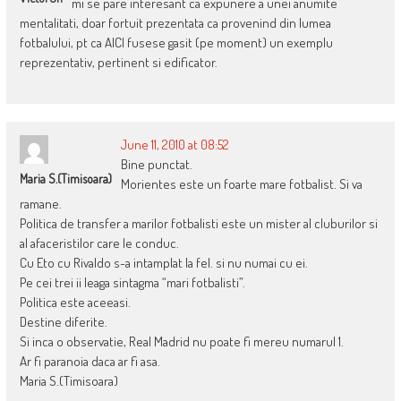
mi se pare interesant ca expunere a unei anumite
mentalitati, doar fortuit prezentata ca provenind din lumea
fotbalului, pt ca AICI fusese gasit (pe moment) un exemplu
reprezentativ, pertinent si edificator.
June 11, 2010 at 08:52
Bine punctat.
Maria S.(Timisoara)
Morientes este un foarte mare fotbalist. Si va
ramane.
Politica de transfer a marilor fotbalisti este un mister al cluburilor si
al afaceristilor care le conduc.
Cu Eto cu Rivaldo s-a intamplat la fel. si nu numai cu ei.
Pe cei trei ii leaga sintagma “mari fotbalisti”.
Politica este aceeasi.
Destine diferite.
Si inca o observatie, Real Madrid nu poate fi mereu numarul 1.
Ar fi paranoia daca ar fi asa.
Maria S.(Timisoara)