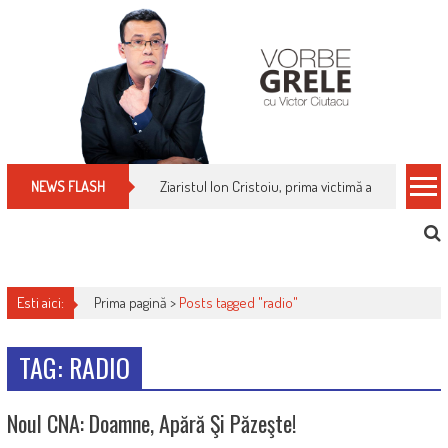
Skip
to
content
Ziaristul Ion Cristoiu, prima victimă a noi cenzuri 
NEWS FLASH
Esti aici:
Prima pagină >
Posts tagged "radio"
TAG: RADIO
Noul CNA: Doamne, Apără Şi Păzeşte!