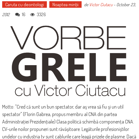
Caruta cu deontologi
Noaptea minţii
de
Victor Ciutacu
-
October 23,
16
3326
2012
Motto: "Cred că sunt un bun spectator, dar aş vrea să fiu şi un util
spectator" (Florin Gabrea, propus membru al CNA din partea
Administraţiei Prezidenţiale) Clasa politică schimbă componenţa CNA.
CV-urile noilor propuneri sunt răvăşitoare. Legăturile profesioniştilor
undelor cu industria tv sunt cablurile care leagă prizele de plasme. Dacă