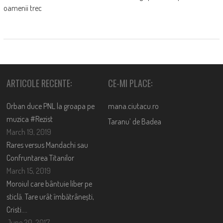
oamenii trec
ARTICOLE RECENTE:
CE-MI PLACE:
Orban duce PNL la groapa pe
mana.ciutacu.ro
muzica #Rezist
Taranu’ de Badea
March 19, 2019
Rares versus Mandachi sau
Confruntarea Titanilor
March 15, 2019
Moroiul care bântuie liber pe
sticlă. Tare urât îmbătrânești,
Cristi….
June 20, 2017