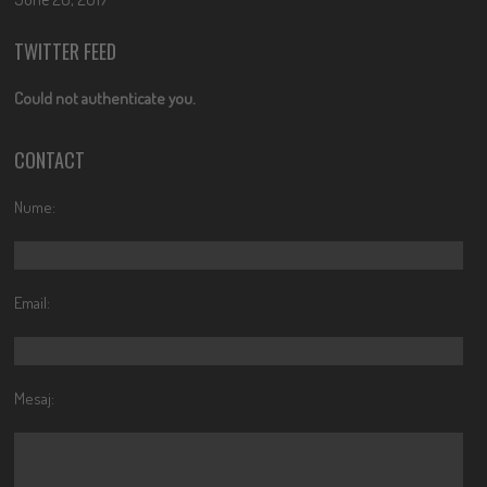
TWITTER FEED
Could not authenticate you.
CONTACT
Nume:
Email:
Mesaj: