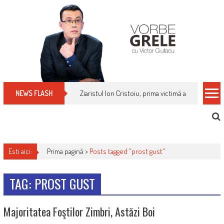
Skip
to
content
Ziaristul Ion Cristoiu, prima victimă a noi cenzuri 
NEWS FLASH
Esti aici:
Prima pagină >
Posts tagged "prost gust"
TAG: PROST GUST
Majoritatea Foştilor Zimbri, Astăzi Boi