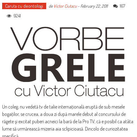
Caruta cu deontologi
167
de
Victor Ciutacu
-
February 22, 2011
9241
Un coleg, nu vedetă tv de talie internaţională eruptă de sub mesele
bogaţilor, se crucea, a doua zi după marele debut al concursului de
răgete şi excitat puberi acneici la bară de la Pro TV, că e posibil ca atâta
lume să urmărească mizeria aia sclipicioasă. Dincolo de curiozitatea
specifică