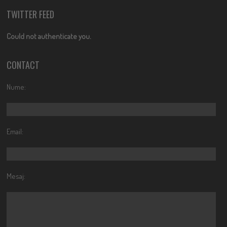
TWITTER FEED
Could not authenticate you.
CONTACT
Nume:
Email:
Mesaj: