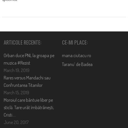
ARTICOLE RECENTE:
CE-MI PLACE:
Orban duce PNL la groapa pe
mana.ciutacu.ro
muzica #Rezist
Taranu’ de Badea
March 19, 2019
Rares versus Mandachi sau
Confruntarea Titanilor
March 15, 2019
Moroiul care bântuie liber pe
sticlă. Tare urât îmbătrânești,
Cristi….
June 20, 2017