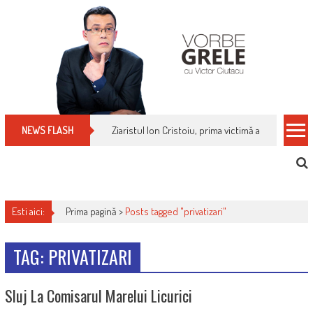
Skip
to
content
Ziaristul Ion Cristoiu, prima victimă a noi cenzuri 
NEWS FLASH
Esti aici:
Prima pagină >
Posts tagged "privatizari"
TAG: PRIVATIZARI
Sluj La Comisarul Marelui Licurici