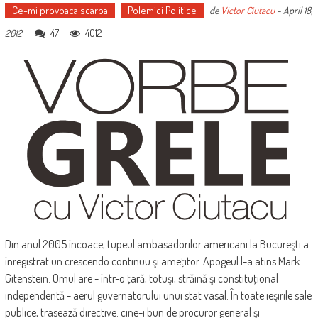
Ce-mi provoaca scarba
Polemici Politice
de
Victor Ciutacu
-
April 18,
47
4012
2012
Din anul 2005 încoace, tupeul ambasadorilor americani la Bucureşti a
înregistrat un crescendo continuu şi ameţitor. Apogeul l-a atins Mark
Gitenstein. Omul are - într-o ţară, totuşi, străină şi constituţional
independentă - aerul guvernatorului unui stat vasal. În toate ieşirile sale
publice, trasează directive: cine-i bun de procuror general şi