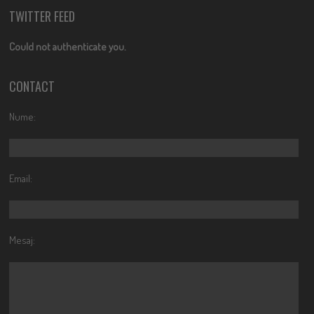
TWITTER FEED
Could not authenticate you.
CONTACT
Nume:
Email:
Mesaj: