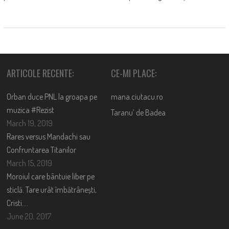
ARTICOLE RECENTE:
CE-MI PLACE:
Orban duce PNL la groapa pe
mana.ciutacu.ro
muzica #Rezist
Taranu’ de Badea
March 19, 2019
Rares versus Mandachi sau
Confruntarea Titanilor
March 15, 2019
Moroiul care bântuie liber pe
sticlă. Tare urât îmbătrânești,
Cristi….
June 20, 2017