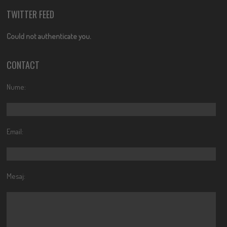
TWITTER FEED
Could not authenticate you.
CONTACT
Nume:
Email:
Mesaj: