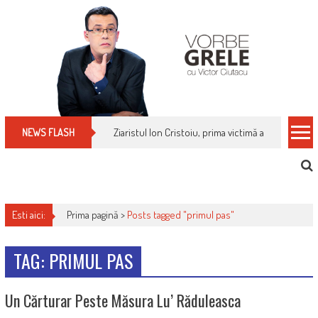
Skip
to
content
Ziaristul Ion Cristoiu, prima victimă a noi cenzuri 
NEWS FLASH
Esti aici:
Prima pagină >
Posts tagged "primul pas"
TAG: PRIMUL PAS
Un Cărturar Peste Măsura Lu’ Răduleasca