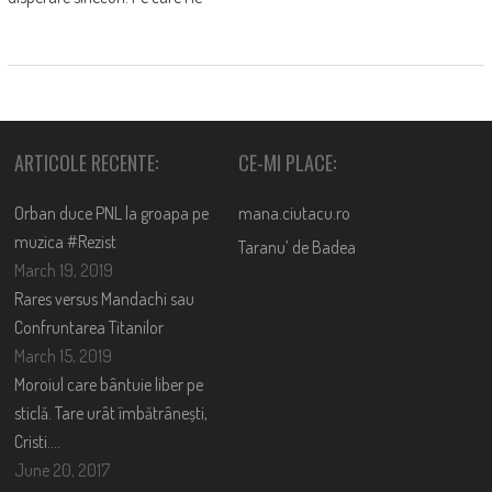
ARTICOLE RECENTE:
CE-MI PLACE:
Orban duce PNL la groapa pe
mana.ciutacu.ro
muzica #Rezist
Taranu’ de Badea
March 19, 2019
Rares versus Mandachi sau
Confruntarea Titanilor
March 15, 2019
Moroiul care bântuie liber pe
sticlă. Tare urât îmbătrânești,
Cristi….
June 20, 2017