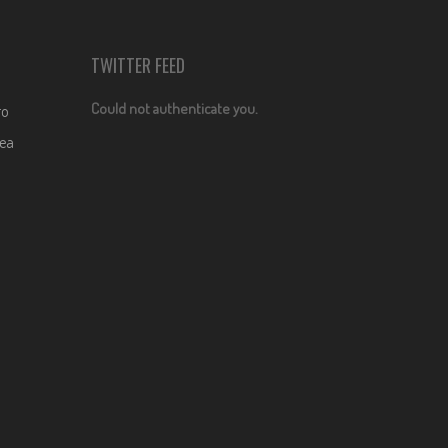
TWITTER FEED
Could not authenticate you.
ro
dea