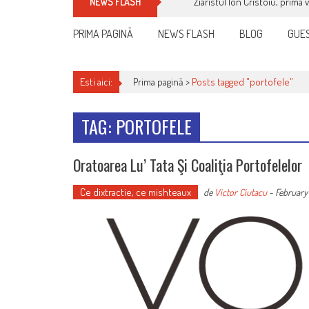
Ziaristul Ion Cristoiu, prima 
NEWS FLASH
PRIMA PAGINĂ
NEWS FLASH
BLOG
GUES
Esti aici:
Prima pagină >
Posts tagged "portofele"
TAG: PORTOFELE
Oratoarea Lu’ Tata Şi Coaliţia Portofelelor
Ce dixtractie, ce mishteaux
de
Victor Ciutacu
-
February