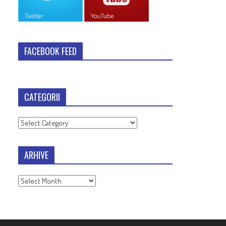
FACEBOOK FEED
CATEGORII
Categorii
ARHIVE
Arhive