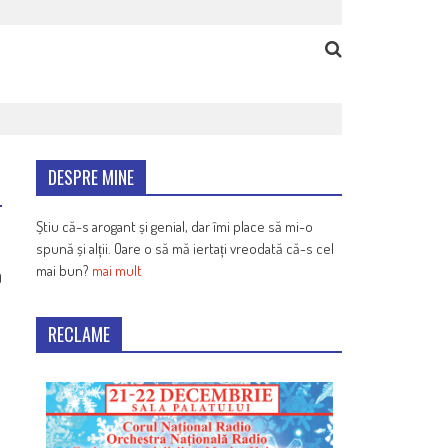
DESPRE MINE
Știu că-s arogant și genial, dar îmi place să mi-o
spună și alții. Oare o să mă iertați vreodată că-s cel
mai bun?
mai mult
9
RECLAME