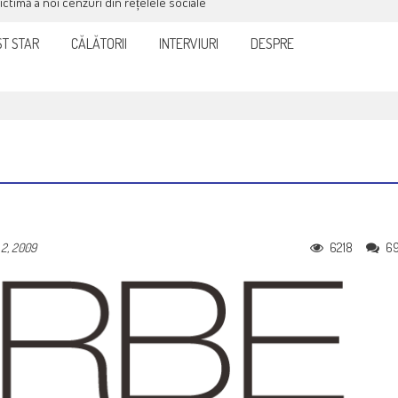
victimă a noi cenzuri din rețelele sociale
T STAR
CĂLĂTORII
INTERVIURI
DESPRE
6218
6
 2, 2009