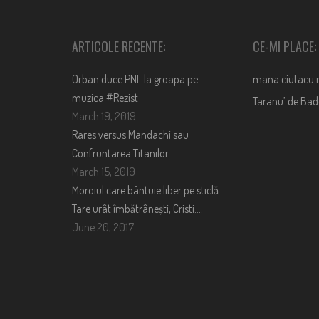
ARTICOLE RECENTE:
CE-MI PLACE:
Orban duce PNL la groapa pe
mana.ciutacu.
muzica #Rezist
Taranu’ de Ba
March 19, 2019
Rares versus Mandachi sau
Confruntarea Titanilor
March 15, 2019
Moroiul care bântuie liber pe sticlă.
Tare urât îmbătrânești, Cristi….
June 20, 2017