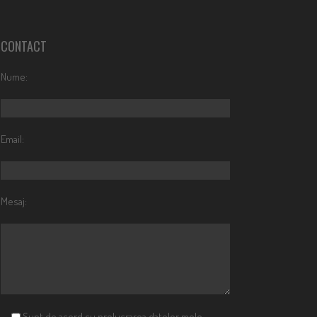
CONTACT
Nume:
Email:
Mesaj:
Sunt de acord cu prelucrarea datelor mele