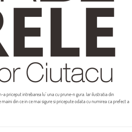
n-a priceput intrebarea lu' una cu prune-n gura. Iar ilustratia din
e maini din ce in ce mai sigure si pricepute odata cu numirea ca prefect a