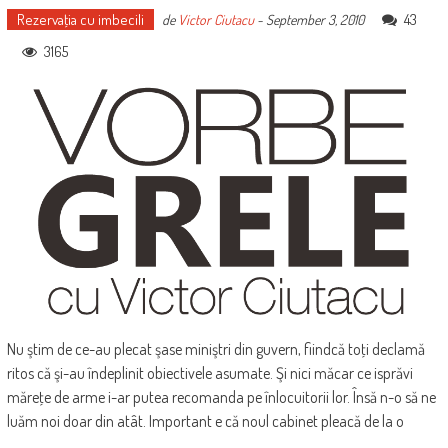
Rezervaţia cu imbecili
43
de
Victor Ciutacu
-
September 3, 2010
3165
Nu ştim de ce-au plecat şase miniştri din guvern, fiindcă toţi declamă
ritos că şi-au îndeplinit obiectivele asumate. Şi nici măcar ce isprăvi
măreţe de arme i-ar putea recomanda pe înlocuitorii lor. Însă n-o să ne
luăm noi doar din atât. Important e că noul cabinet pleacă de la o