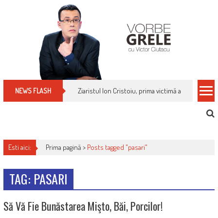
Skip
to
content
Ziaristul Ion Cristoiu, prima victimă a noi cenzuri 
NEWS FLASH
Esti aici:
Prima pagină >
Posts tagged "pasari"
TAG: PASARI
Să Vă Fie Bunăstarea Mişto, Băi, Porcilor!