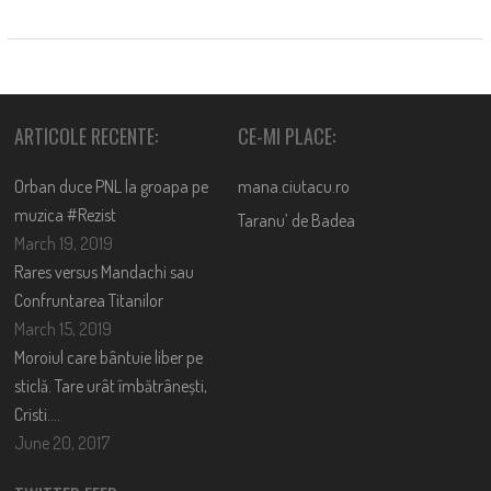
ARTICOLE RECENTE:
CE-MI PLACE:
Orban duce PNL la groapa pe
mana.ciutacu.ro
muzica #Rezist
Taranu’ de Badea
March 19, 2019
Rares versus Mandachi sau
Confruntarea Titanilor
March 15, 2019
Moroiul care bântuie liber pe
sticlă. Tare urât îmbătrânești,
Cristi….
June 20, 2017