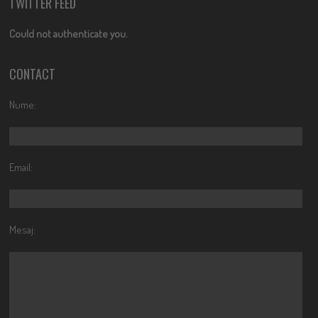
TWITTER FEED
Could not authenticate you.
CONTACT
Nume:
Email:
Mesaj: