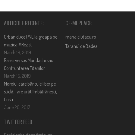
ARTICOLE RECENTE:
CE-MI PLACE:
Orban duce PNL la groapa pe
mana.ciutacu.ro
muzica #Rezist
Taranu’ de Badea
March 19, 2019
Rares versus Mandachi sau
Confruntarea Titanilor
March 15, 2019
Moroiul care bântuie liber pe
sticlă. Tare urât îmbătrânești,
Cristi….
June 20, 2017
TWITTER FEED
Could not authenticate you.