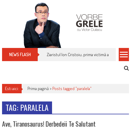
Skip
to
content
Ziaristul Ion Cristoiu, prima victimă a noi cenzuri 
NEWS FLASH
Esti aici:
Prima pagină >
Posts tagged "paralela"
TAG: PARALELA
Ave, Tiranosaurus! Derbedeii Te Salutant