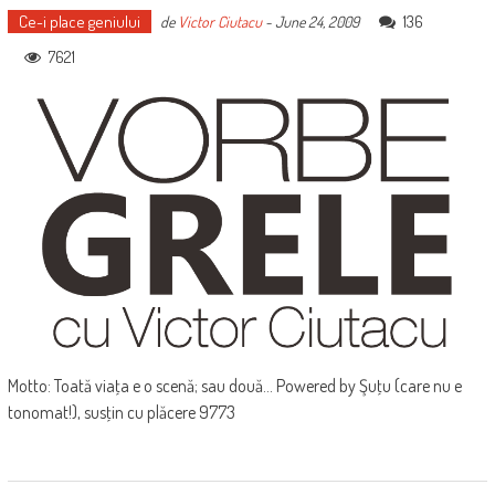
Ce-i place geniului
136
de
Victor Ciutacu
-
June 24, 2009
7621
Motto: Toată viaţa e o scenă; sau două... Powered by Şuţu (care nu e
tonomat!), susţin cu plăcere 9773