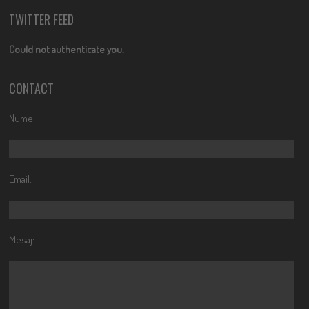
TWITTER FEED
Could not authenticate you.
CONTACT
Nume:
Email:
Mesaj: