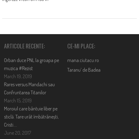
ARTICOLE RECENTE:
CE-MI PLACE:
Orban duce PNL la groapa pe
mana.ciutacu.ro
muzica #Rezist
Taranu’ de Badea
March 19, 2019
Rares versus Mandachi sau
Confruntarea Titanilor
March 15, 2019
Moroiul care bântuie liber pe
sticlă. Tare urât îmbătrânești,
Cristi….
June 20, 2017