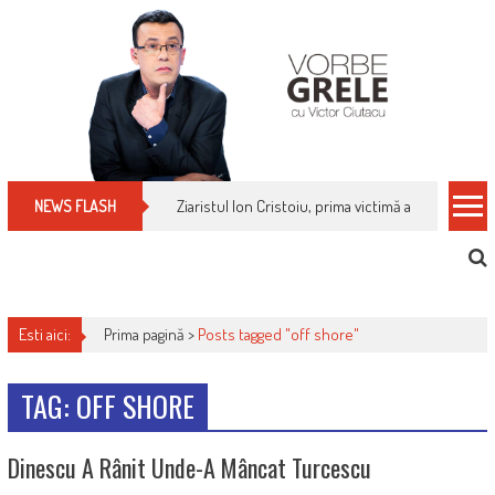
Skip
to
content
Ziaristul Ion Cristoiu, prima victimă a noi cenzuri 
NEWS FLASH
Esti aici:
Prima pagină >
Posts tagged "off shore"
TAG: OFF SHORE
Dinescu A Rânit Unde-A Mâncat Turcescu