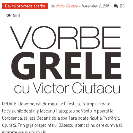
Ce-mi provoaca scarba
28
de
Victor Ciutacu
-
November 8, 2011
5176
UPDATE: Doamne, cât de mişto ar fi fost ca, în timp ce toate
televiziunile de ştiri şi labeunu îl aşteptau pe Vântu-n poartă la
Corbeanca, să iasă Geoană de la spa Ţara poate răsufla, în sfârşit,
uşurată. Prin grija preşedintelui Băsescu, atent să nu care cumva să
ingereze vreun om rău în