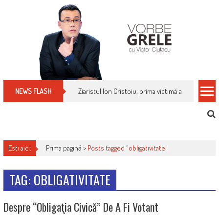
Skip
to
content
Ziaristul Ion Cristoiu, prima victimă a noi cenzuri 
NEWS FLASH
Esti aici:
Prima pagină >
Posts tagged "obligativitate"
TAG: OBLIGATIVITATE
Despre “obligaţia Civică” De A Fi Votant