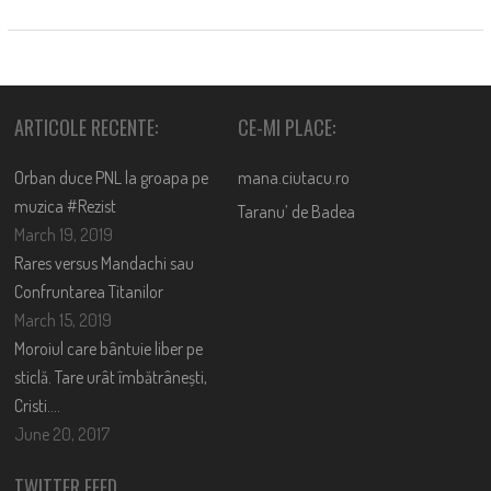
ARTICOLE RECENTE:
CE-MI PLACE:
Orban duce PNL la groapa pe
mana.ciutacu.ro
muzica #Rezist
Taranu’ de Badea
March 19, 2019
Rares versus Mandachi sau
Confruntarea Titanilor
March 15, 2019
Moroiul care bântuie liber pe
sticlă. Tare urât îmbătrânești,
Cristi….
June 20, 2017
TWITTER FEED