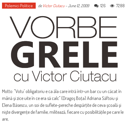
Polemici Politice
126
7288
de
Victor Ciutacu
-
June 12, 2009
Motto: "Votu' obligatoriu e ca ăla care intră într-un bar cu un căcat în
mână şi zice uite în ce era să calc" (Dragoş Boţa) Adriana Săftoiu şi
Elena Băsescu, un soi de suflete-pereche despărţite de ceva şcoală şi
nişte divergenţe de familie, militează, fiecare cu posibilităţile pe care le
are,