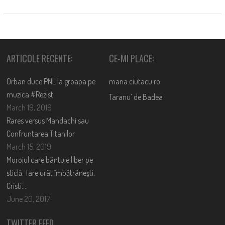
ARTICOLE RECENTE:
CE-MI PLACE:
Orban duce PNL la groapa pe
mana.ciutacu.ro
muzica #Rezist
Taranu’ de Badea
March 19, 2019
Rares versus Mandachi sau
Confruntarea Titanilor
March 15, 2019
Moroiul care bântuie liber pe
sticlă. Tare urât îmbătrânești,
Cristi….
June 20, 2017
TWITTER FEED