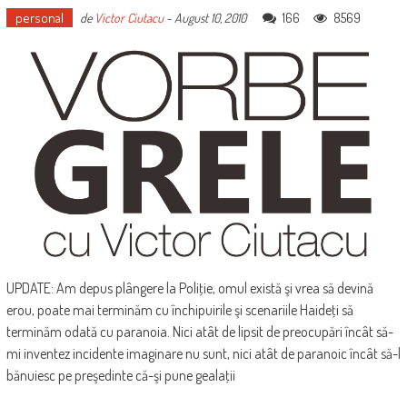
personal
166
8569
de
Victor Ciutacu
-
August 10, 2010
UPDATE: Am depus plângere la Poliţie, omul există şi vrea să devină
erou, poate mai terminăm cu închipuirile şi scenariile Haideţi să
terminăm odată cu paranoia. Nici atât de lipsit de preocupări încât să-
mi inventez incidente imaginare nu sunt, nici atât de paranoic încât să-l
bănuiesc pe preşedinte că-şi pune gealaţii