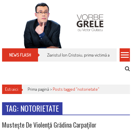
Skip
to
content
Ziaristul Ion Cristoiu, prima victimă a noi cenzuri 
NEWS FLASH
Esti aici:
Prima pagină >
Posts tagged "notorietate"
TAG: NOTORIETATE
Musteşte De Violenţă Grădina Carpaţilor