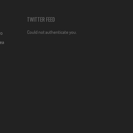
TWITTER FEED
Could not authenticate you.
ro
dea