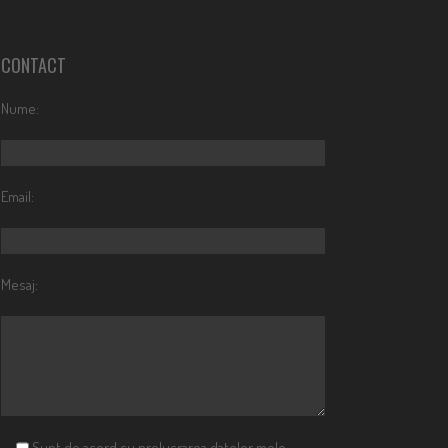
CONTACT
Nume:
Email:
Mesaj:
Sunt de acord cu prelucrarea datelor mele