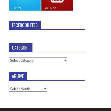
FACEBOOK FEED
CATEGORII
Categorii
ARHIVE
Arhive