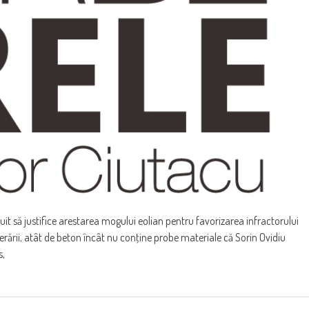
uit să justifice arestarea mogului eolian pentru favorizarea infractorului
berării, atât de beton încât nu conţine probe materiale că Sorin Ovidiu
s,