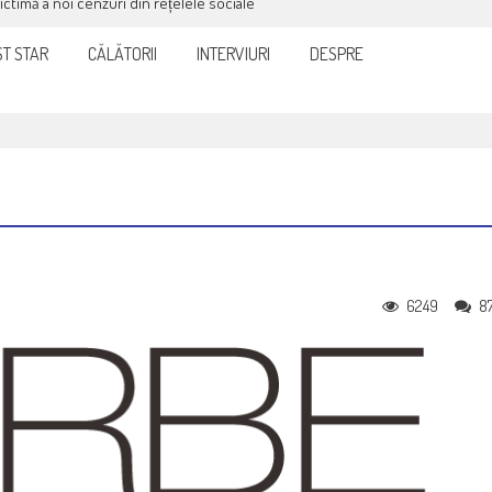
victimă a noi cenzuri din rețelele sociale
T STAR
CĂLĂTORII
INTERVIURI
DESPRE
6249
8