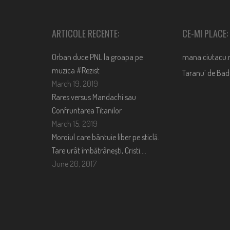
ARTICOLE RECENTE:
CE-MI PLACE:
Orban duce PNL la groapa pe
mana.ciutacu.
muzica #Rezist
Taranu’ de Ba
March 19, 2019
Rares versus Mandachi sau
Confruntarea Titanilor
March 15, 2019
Moroiul care bântuie liber pe sticlă.
Tare urât îmbătrânești, Cristi….
June 20, 2017