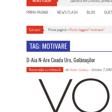
Ziaristul Ion Cristoiu, prima 
NEWS FLASH
PRIMA PAGINĂ
NEWS FLASH
BLOG
GUES
Esti aici:
Prima pagină >
Posts tagged "motivare"
TAG: MOTIVARE
D-Aia N-Are Coada Urs, Golănaşilor
Rezervaţia cu imbecili
de
Victor Ciutacu
-
October 7, 2010