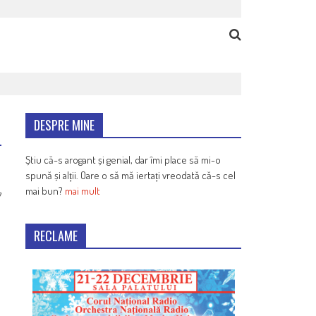
DESPRE MINE
Știu că-s arogant și genial, dar îmi place să mi-o
spună și alții. Oare o să mă iertați vreodată că-s cel
mai bun?
mai mult
7
RECLAME