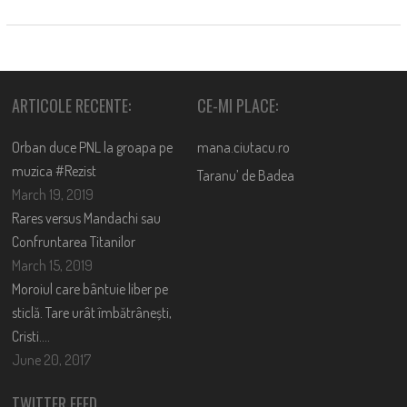
ARTICOLE RECENTE:
CE-MI PLACE:
Orban duce PNL la groapa pe
mana.ciutacu.ro
muzica #Rezist
Taranu’ de Badea
March 19, 2019
Rares versus Mandachi sau
Confruntarea Titanilor
March 15, 2019
Moroiul care bântuie liber pe
sticlă. Tare urât îmbătrânești,
Cristi….
June 20, 2017
TWITTER FEED