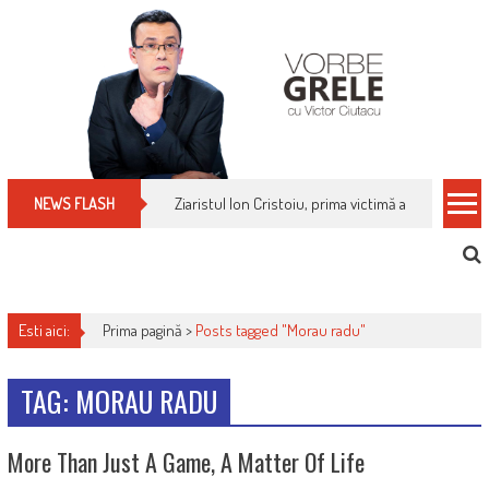
Skip
to
content
Ziaristul Ion Cristoiu, prima victimă a noi cenzuri 
NEWS FLASH
Esti aici:
Prima pagină >
Posts tagged "Morau radu"
TAG: MORAU RADU
More Than Just A Game, A Matter Of Life